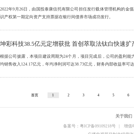
2022年9月26日，由国投泰康信托有限公司担任发行载体管理机构的金值
识产权第一期定向资产支持票据在银行间债券市场成功发行。
坤彩科技38.5亿元定增获批 首创萃取法钛白快速
长期
根据公司披露，本项目建设周期为24个月，项目完成后，公司的盈利能
均销售收入124.17亿元，年均净利润可达38.73亿元，财务内部收益率可达6
首页
1
2
3
4
5
6
关于我们
备案号：粤ICP备09109218号
|
增值电