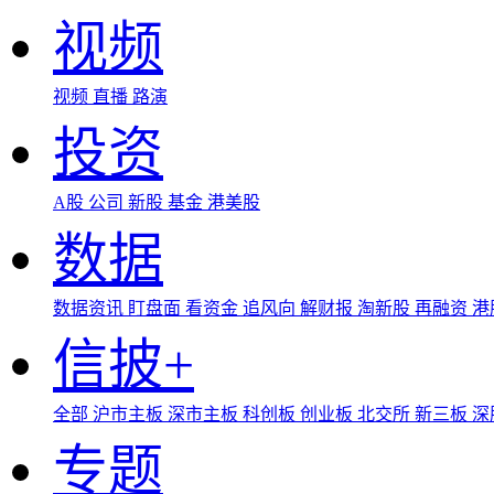
视频
视频
直播
路演
投资
A股
公司
新股
基金
港美股
数据
数据资讯
盯盘面
看资金
追风向
解财报
淘新股
再融资
港
信披+
全部
沪市主板
深市主板
科创板
创业板
北交所
新三板
深
专题