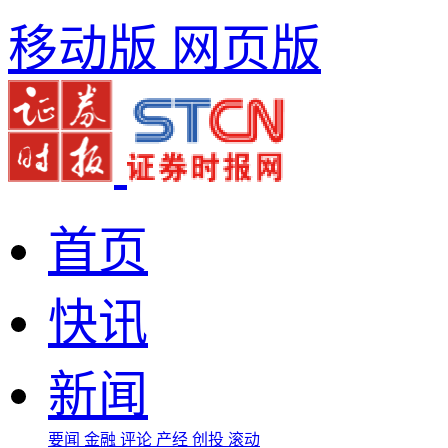
移动版
网页版
首页
快讯
新闻
要闻
金融
评论
产经
创投
滚动