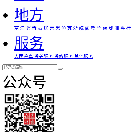
地方
京
津
冀
晋
蒙
辽
吉
黑
沪
苏
浙
皖
闽
赣
鲁
豫
鄂
湘
粤
桂
服务
人民鉴真
投关服务
投教服务
其他服务
公众号