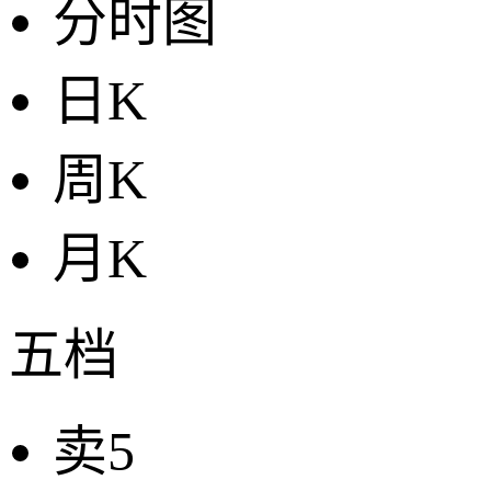
分时图
日K
周K
月K
五档
卖5