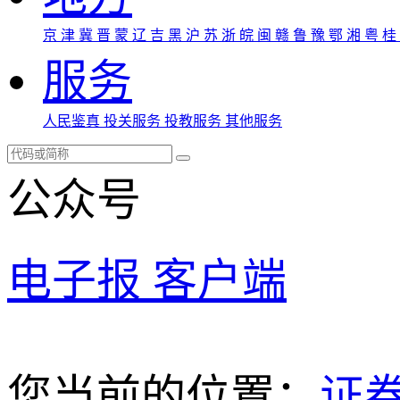
京
津
冀
晋
蒙
辽
吉
黑
沪
苏
浙
皖
闽
赣
鲁
豫
鄂
湘
粤
桂
服务
人民鉴真
投关服务
投教服务
其他服务
公众号
电子报
客户端
您当前的位置：
证