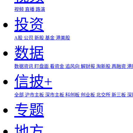
视频
直播
路演
投资
A股
公司
新股
基金
港美股
数据
数据资讯
盯盘面
看资金
追风向
解财报
淘新股
再融资
港
信披+
全部
沪市主板
深市主板
科创板
创业板
北交所
新三板
深
专题
地方