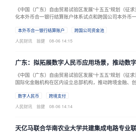
《中国（广东）自由贸易试验区发展“十五五”规划（征
化本外币合一银行结算账户体系试点和跨国公司本外币一
账户政策。扩大FT账户试点银行范围，支持开发跨市场
本外币合一银行结算账户
跨国公司资金池
境内账户为境外机构提供国际结算、资金交易、全球授
励金融机构创新融资产品和提升放贷便利水平，加强向境
人民财讯
翁健
08-06 14:15
水平。支持金融机构与境外机构开展投贷联动合作，优化QD
广东：拟拓展数字人民币应用场景，推动数
《中国（广东）自由贸易试验区发展“十五五”规划（征
国际化金融机构在区内设立总部机构，推动跨境金融、
融、离岸服务等业态发展。加快大湾区国际商业银行、
数字人民币
跨境支付
模，推动铁矿石、原油、橡胶等重点品种期现联动，增
字人民币应用场景。支持开展离岸金融、绿色金融等跨
人民财讯
翁健
08-06 14:14
容。支持区内金融机构开发跨境供应链金融、知识产权质押
天亿马联合华南农业大学共建集成电路专业