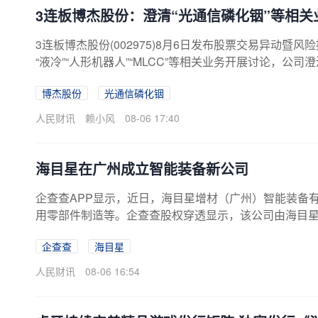
3连板博杰股份：澄清“光通信磷化铟”等相关
3连板博杰股份(002975)8月6日发布股票交易异动暨风
“液冷”“人形机器人”“MLCC”等相关业务开展讨论，
源开展的业务。目前，公司持有鼎泰芯源11.049%股
博杰股份
光通信磷化铟
大影响。公司控股子公司博捷芯的主营业务为半导体专用
年博捷芯营业收入仅占公司营业收入2.78%，目前对
人民财讯
赖小风
08-06 17:40
摄像头模组检测及自动化...
海目星在广州成立智能装备新公司
企查查APP显示，近日，海目星增材（广州）智能装备
用零部件制造等。企查查股权穿透显示，该公司由海目
企查查
海目星
人民财讯
08-06 16:54