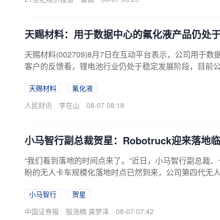
天赐材料：用于数据中心的氟化液产品仍处
天赐材料(002709)8月7日在互动平台表示，公司用
客户的反馈看，锂电池行业仍处于稳定发展阶段，目前
经济、行业周期、市场情绪等多重因素影响，请注意投
天赐材料
氟化液
人民财讯
李在山
08-07 08:18
小马智行副总裁贺星：Robotruck迎来落地
“我们看到落地的时间点来了。”近日，小马智行副总裁
盼的无人卡车规模化落地时点已然到来，公司第四代无
大宗商品专线及港口。同期推出的L4级无人轻卡已经进
小马智行
贺星
降本增效刚需，为无人卡车商业化落地提供核心支撑。
里运输成本的优化空间大小，这也是行业商业化落地的
中国证券报
殷浩楠 龚梦泽
08-07 07:42
披露的Robotaxi业务，小马智行Robotruck（自动驾驶...