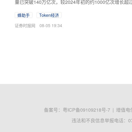
量已突破140万亿次，较2024年初的约1000亿次增长超过
通信赛道多年的上市公司——蜂助手(301382)，正
蜂助手
Token经济
董事长罗洪鹏表示：“这不是跨界，而是沿着通信赛道的自
云终端及算力运营，公司始终沿着通信主航道顺势而为，
证券时报网
08-05 19:34
升级下的必然选择...
备案号：
粤ICP备09109218号-7
|
增值电信
违法和不良信息举报电话：0755