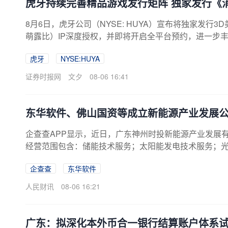
虎牙持续完善精品游戏发行矩阵 独家发行《消
8月6日，虎牙公司（NYSE: HUYA）宣布将独家发行3D
萌露比）IP深度授权，并即将开启全平台预约，进一步
游、经典武侠IP《剑侠情缘：重逢》之后，虎牙在游戏
虎牙
NYSE:HUYA
P进一步拓展至大众休闲IP。作为家喻户晓的“顶流女明星”
为互联网年轻人的情绪代言人。得益于深度的IP绑定与3D沉
证券时报网
文夕
08-06 16:41
象与3...
东华软件、佛山国资等成立新能源产业发展
企查查APP显示，近日，广东神州时投新能源产业发展有
经营范围包含：储能技术服务；太阳能发电技术服务；
示，该公司由东华软件全资子公司北京神州新桥科技有
企查查
东华软件
人民财讯
08-06 16:21
广东：拟深化本外币合一银行结算账户体系