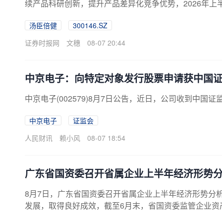
续产品科研创新，提升产品差异化竞争优势，2026年上半
36.55亿元，同比增长5.00%，归属于上市公司股东的净
汤臣倍健
300146.SZ
持正增长，这意味着汤臣倍健已连续四个季度营收同比
期承压，但仍以产品创新为突破口，在上半年展现出稳健
证券时报网
文穗
08-07 20:44
倍健深度参与了中国营...
中京电子：向特定对象发行股票申请获中国
中京电子(002579)8月7日公告，近日，公司收到中
中京电子
证监会
人民财讯
赖小风
08-07 18:54
广东省国资委召开省属企业上半年经济形势
8月7日，广东省国资委召开省属企业上半年经济形势分
发展，取得良好成效，截至6月末，省国资委监管企业资产总
6.48亿元，实现利润总额253.03亿元，分别同比增长