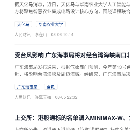
据天亿马消息，近日，天亿马与华南农业大学人工智能与
方将聚焦智慧农业集成电路设计核心方向，围绕课程联
四大板块，联合攻关关键核心技术，精准对接产业岗位
天亿马
华南农业大学
教育链、人才链、产业链、创新链的衔接壁垒，推动高
人民财讯
李在山
08-06 10:14
受台风影响 广东海事局将对经台湾海峡南口
广东海事局发布通告，根据气象部门预测，今年第13号台
近，将影响台湾海峡及周边海域。经研究，广东海事局决
制。
广东海事局
台风
人民财讯
许擎天梅
08-05 22:32
上交所：港股通标的名单调入MINIMAX-W
上交所公告，沪港通下港股通（简称“港股通”）标的名单发