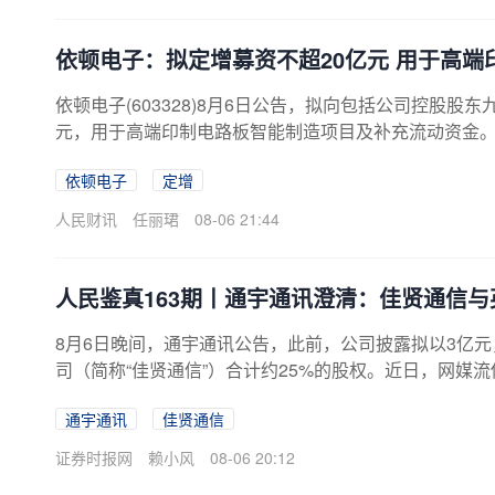
依顿电子：拟定增募资不超20亿元 用于高端
依顿电子(603328)8月6日公告，拟向包括公司控股
元，用于高端印制电路板智能制造项目及补充流动资金。
（含）且不高于10亿元（含）。
依顿电子
定增
人民财讯
任丽珺
08-06 21:44
人民鉴真163期丨通宇通讯澄清：佳贤通信
8月6日晚间，通宇通讯公告，此前，公司披露拟以3亿
司（简称“佳贤通信”）合计约25%的股权。近日，网媒流传
N基站，通宇通讯拟入股25%股权，瞄准2000亿元市场
通宇通讯
佳贤通信
在研发合作关系。佳贤通信系基于英伟达CUDA Aerial开
发工作，该平台为公开开源生态，不涉及任何独家授权
证券时报网
赖小风
08-06 20:12