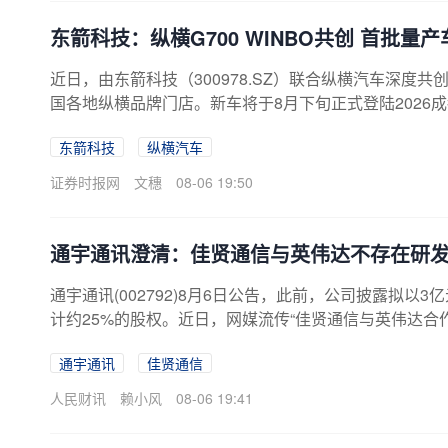
东箭科技：纵横G700 WINBO共创 首批量
近日，由东箭科技（300978.SZ）联合纵横汽车深度共
国各地纵横品牌门店。新车将于8月下旬正式登陆202
官改的硬派越野车型，摩押版承载东箭科技三十余年汽
东箭科技
纵横汽车
改装痛点，树立中国高端越野原厂定制全新标杆。2026
赛道参展，成为这项赛事创办六十年来首个登上摩押舞
证券时报网
文穗
08-06 19:50
装美学。此次是东箭科技与纵横携手，把改装文...
通宇通讯澄清：佳贤通信与英伟达不存在研
通宇通讯(002792)8月6日公告，此前，公司披露拟
计约25%的股权。近日，网媒流传“佳贤通信与英伟达合作开
市场”的文章。经核查，佳贤通信与英伟达不存在研发合作关
通宇通讯
佳贤通信
AI-RAN基站技术研发工作，该平台为公开开源生态，
I-RAN基站在功能、性能及稳定性等方面是否能够满
人民财讯
赖小风
08-06 19:41
性。