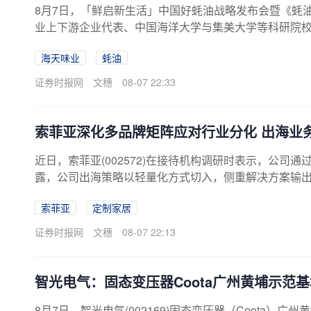
8月7日，「鲜启新生活」中国好蚝油战略发布会暨《蚝
业上下游企业代表、中国海洋大学与集美大学等科研院
杆企业海天味业(603288)发起的“中国蚝产业领鲜生态
海天味业
蚝油
从粗放营销迈向精细化管控新阶段。当天还发布了蚝油
的方向。由海天联合陈晓卿团队打造的全球首部蚝油主题
证券时报网
文穗
08-07 22:33
天味业等调味品行业几十家上下游头部单位联合发起行业..
索菲亚深化多品牌矩阵应对行业分化 出海业
近日，索菲亚(002572)在接待机构调研时表示，公
露，公司出海策略以轻量化方式切入，侧重解决方案输出
意向金，截至8月，超七成已正式签约。当前，定制家居
索菲亚
定制家居
位稳固，而腰部品牌空间持续收窄。索菲亚主品牌依托“整
华鹤品牌则分别锁定轻高定市场与中高端中式人群细分
证券时报网
文穗
08-07 22:13
格敏感型消费者，以品牌背书对区域性白牌形成强效竞争。
智光电气：固态变压器Coota广州黄埔示范
8月7日，智光电气(002169)固态变压器（Coota