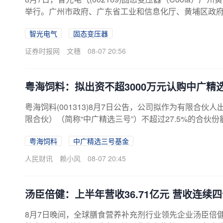
举行。广州市政府、广东省工业和信息化厅、黄埔区政
公司、能源企业、中国电信、中国联通、数据信息化企业
智光电气
固态变压器
见证广东省首个具有完全自主知识产权的固态变压器示范
纵深推进、新型电力系统加速构建，智光电气紧扣“十五
证券时报网
文穗
08-07 20:56
品。智光电气董事长李永喜表示，将打造“储能...
粤海饲料：拟出资不超3000万元认购中广精
粤海饲料(001313)8月7日公告，公司拟作为有限合
限合伙）（简称“中广精选三号”）不超过27.5%的合伙份
粤海饲料
中广精选三号基金
人民财讯
赖小风
08-07 20:45
汤臣倍健：上半年营收36.71亿元 营收连续
8月7日晚间，全球膳食营养补充剂行业领先企业汤臣倍健（