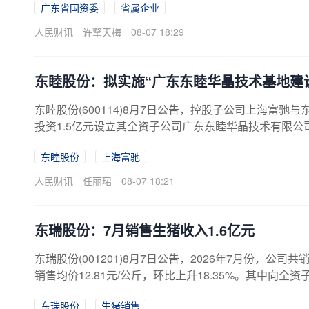
广东省国资委
省属企业
力抓好国有经济布局优化和结构调整，科学制定“十五五
加快布局人工智能、先进生物制造、新一代信息技术、
人民财讯
许擎天梅
08-07 18:29
创新主体。
东睦股份：拟实施“广东东睦华晶技术基地建
东睦股份(600114)8月7日公告，控股子公司上海富
投资1.5亿元设立其全资子公司广东东睦华晶技术有限公
预计总投资7亿元，
东睦股份
上海富驰
人民财讯
任丽珺
08-07 18:21
东瑞股份：7月销售生猪收入1.6亿元
东瑞股份(001201)8月7日公告，2026年7月份，公司共
销售均价12.81元/公斤，环比上升18.35%。其中向
东瑞股份
生猪销售