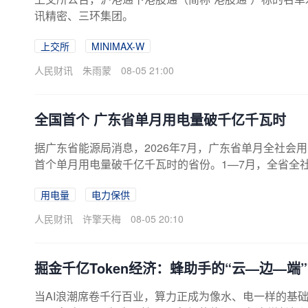
讯精密、三环集团。
上交所
MINIMAX-W
人民财讯
朱雨蒙
08-05 21:00
全国首个 广东省单月用电量破千亿千瓦时
据广东省能源局消息，2026年7月，广东省单月全社会用
首个单月用电量破千亿千瓦时的省份。1—7月，全省全社会
千瓦，较去年最高系统负荷增长5.3%，系统运行平稳，
用电量
电力保供
人民财讯
许擎天梅
08-05 20:10
掘金千亿Token经济：蜂助手的“云—边—端
当AI浪潮席卷千行百业，算力正成为像水、电一样的基础生