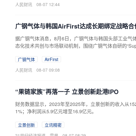
人民财讯
08-07 12:44
广钢气体与韩国AirFirst达成长期绑定战略合
据广钢气体消息，8月6日，广钢气体与韩国头部工业气体服
态化技术共创与市场联动机制，围绕广钢气体自研的“Sup
进半导体制程标准持续打磨定制化供气体系，推动技术
广钢气体
AirFirst
人民财讯
08-07 09:08
“果链家族”再落一子 立景创新赴港IPO
财务数据显示，2023年至2025年，立景创新的收入从1
1%；净利润从5.9亿元增至16.9亿元。
立景创新
立讯精密
21世纪经济报道
雷晨
08-07 08:29