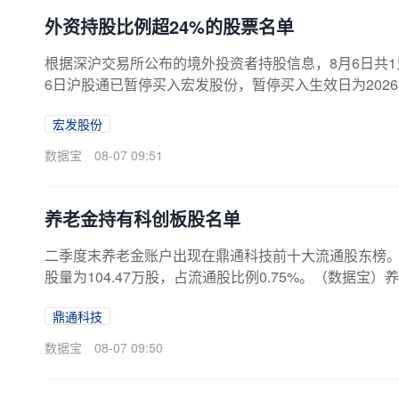
外资持股比例超24%的股票名单
根据深沪交易所公布的境外投资者持股信息，8月6日共1
6日沪股通已暂停买入宏发股份，暂停买入生效日为2026
股本的26.78%。（数据宝）8月6日境外投资者持股
宏发股份
比例（%）600885宏发股份 4.1426.78注：境外投资者含QFII/RQFII/深股通/全球存托凭证跨境转换机构/全球存托凭证存托
人；沪市境外投资者含QFII/RQFII/沪股通/境外跨境转
数据宝
08-07 09:51
养老金持有科创板股名单
二季度末养老金账户出现在鼎通科技前十大流通股东榜
股量为104.47万股，占流通股比例0.75%。（数据
环比（%）占流通股比例（%）持股市值（万元）688668鼎通科
鼎通科技
成投资建议，股市有风险，投资需谨慎。科创零距离、
金、国家队、养老金、机构重仓、科创板、机构持仓、
数据宝
08-07 09:50