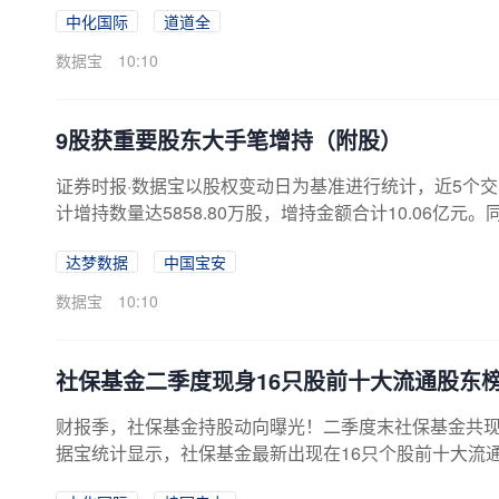
中化国际
道道全
数来看，社保基金家数最多的是中化国际，共有2家社保
司-社保基金16032组合、汇添富基金管理股份有限公司
数据宝
10:10
量合计为3164.78万股，占流通股比例...
9股获重要股东大手笔增持（附股）
证券时报·数据宝以股权变动日为基准进行统计，近5个交
计增持数量达5858.80万股，增持金额合计10.06亿元
从增持金额看，近5日增持金额在千万元以上的有9家，增
达梦数据
中国宝安
合计5.32亿元；其次是中国宝安，增持量为2192.12万股
金额位居第三。板块分布显示，近5个交易日重要股东增
数据宝
10:10
上，创业...
社保基金二季度现身16只股前十大流通股东
财报季，社保基金持股动向曝光！二季度末社保基金共现身
据宝统计显示，社保基金最新出现在16只个股前十大流通股
元。持股变动显示，不变1只，减持7只，新进6只，增