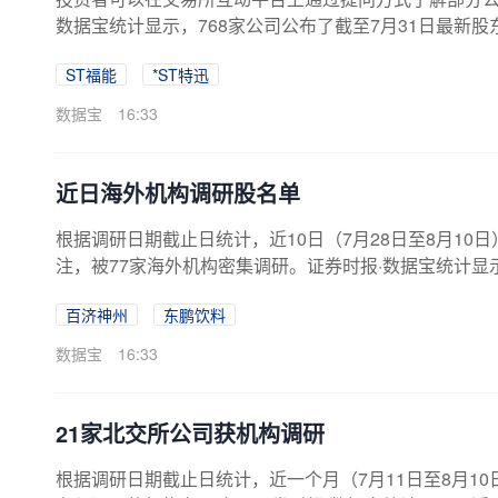
数据宝统计显示，768家公司公布了截至7月31日最新
户数最多已连降25期。也就是说筹码呈持续集中趋势。股
ST福能
*ST特迅
等，其中，ST福能最新股东户数为36389户，已连续减少
数为18907户，累计降幅39.12%，股东户数连降期数
数据宝
16:33
降幅度看，降幅较大...
近日海外机构调研股名单
根据调研日期截止日统计，近10日（7月28日至8月1
注，被77家海外机构密集调研。证券时报·数据宝统计显
公司调研达184家，占比最多；基金公司调研165家，
百济神州
东鹏饮料
中，百济神州参与调研的海外机构达到77家，最受关注
看，获海外机构调研股近10日平均上涨5.32%。其中
数据宝
16:33
计涨幅为22.09%。股价下跌的有9只...
21家北交所公司获机构调研
根据调研日期截止日统计，近一个月（7月11日至8月1