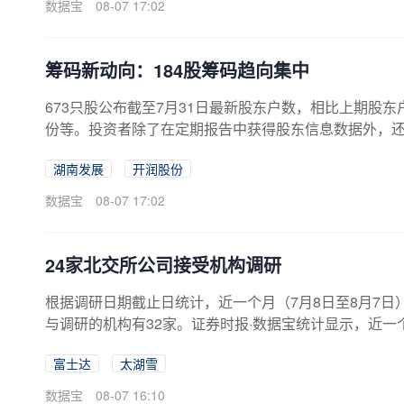
数据宝
08-07 17:02
计涨幅为27.28%。股价下跌的有9只，...
筹码新动向：184股筹码趋向集中
673只股公布截至7月31日最新股东户数，相比上期股
份等。投资者除了在定期报告中获得股东信息数据外，
月10日、20日、月末）的股东户数信息。以往3期分别有
湖南发展
开润股份
稿，共有673家公司公布了截至7月31日股东户数。上期
日)筹码集中股监测显示，这些股7月11日以来平均下跌2.
数据宝
08-07 17:02
集中股相对大盘获超额收...
24家北交所公司接受机构调研
根据调研日期截止日统计，近一个月（7月8日至8月7日
与调研的机构有32家。证券时报·数据宝统计显示，近一
对23家公司进行调研；基金调研18家；阳光私募调研9
富士达
太湖雪
与调研的机构合计达32家，最受关注；其次是太湖雪、欧
按申万行业分类，获机构调研的北交所公司分属于13个
数据宝
08-07 16:10