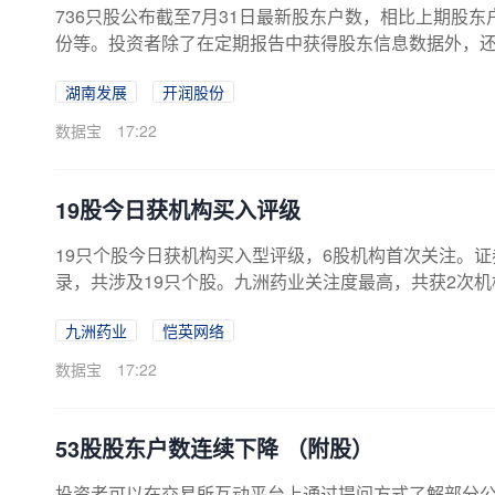
736只股公布截至7月31日最新股东户数，相比上期股
份等。投资者除了在定期报告中获得股东信息数据外，
月10日、20日、月末）的股东户数信息。以往3期分别有
湖南发展
开润股份
稿，共有736家公司公布了截至7月31日股东户数。上期
日)筹码集中股监测显示，这些股7月11日以来平均下跌1.
数据宝
17:22
集中股相对大盘获超额...
19股今日获机构买入评级
19只个股今日获机构买入型评级，6股机构首次关注。证
录，共涉及19只个股。九洲药业关注度最高，共获2次
记录中对相关个股给出了未来目标价。以公布的预测目标
九洲药业
恺英网络
络上涨空间最高，8月10日国泰海通预计公司目标价为34
诺生物等，上涨空间分别为55.88%、40.36%。从
数据宝
17:22
次关注，涉及佰维存储、九洲药业...
53股股东户数连续下降 （附股）
投资者可以在交易所互动平台上通过提问方式了解部分公司