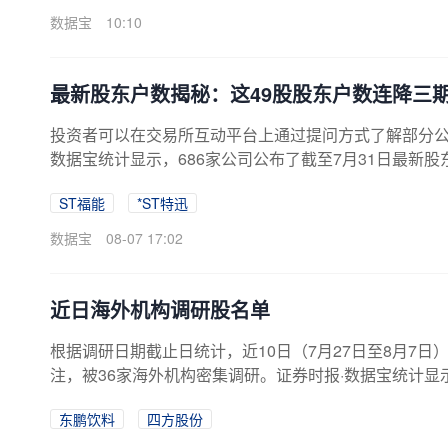
金、国家队、养老金、机构重仓、科创板、机构持仓、
数据宝
10:10
最新股东户数揭秘：这49股股东户数连降三
投资者可以在交易所互动平台上通过提问方式了解部分公司
数据宝统计显示，686家公司公布了截至7月31日最新
户数最多已连降25期。也就是说筹码呈持续集中趋势。股
ST福能
*ST特迅
等，其中，ST福能最新股东户数为36389户，已连续减少
数为18907户，累计降幅39.12%，股东户数连降期数
数据宝
08-07 17:02
降幅度看，降幅较大...
近日海外机构调研股名单
根据调研日期截止日统计，近10日（7月27日至8月7
注，被36家海外机构密集调研。证券时报·数据宝统计显
公司调研达178家，占比最多；基金公司调研160家，
东鹏饮料
四方股份
中，东鹏饮料参与调研的海外机构达到36家，最受关注
看，获海外机构调研股近10日平均上涨8.46%。其中