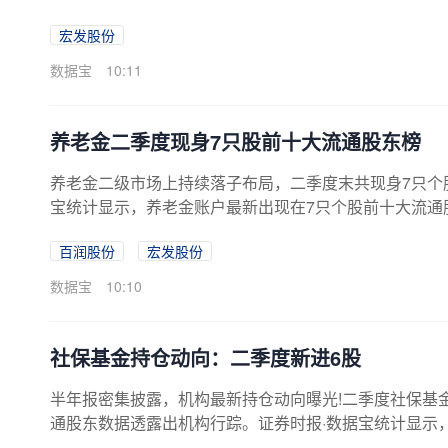
股本的26.66%。（数据宝）8月7日境外投资者持股
宏发股份
比例（%）600885宏发股份 4.1326.66注：境外投资者含QFII/RQFII/深股通/全球存托凭证跨境转换机构/全球存托凭证存托
人；沪市境外投资者含QFII/RQFII/沪股通/境外跨境转
数据宝
10:11
养老金二季度现身7只股前十大流通股东榜
养老金二级市场上持续落子布局，二季度末共现身7只个
宝统计显示，养老金账户最新出现在7只个股前十大流通股东
元。二季度末养老金账户对百润股份的持股量最多，基本
百润股份
宏发股份
866.95万股；其次是宏发股份，基本养老保险基金一零
股市值看，养老金账户期末持股市值在亿元以上的有5只
数据宝
10:10
老金账户持股比例最多的是百润股份，二季度...
社保基金持仓动向：二季度新进6股
半年报密集披露，机构最新持仓动向曝光!二季度社保基金
通股东数据透露出机构行踪。证券时报·数据宝统计显示
股、增持2股、减持7股，社保基金持股量保持不变的有