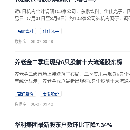
近5日机构合计调研102家公司，东鹏饮料、仕佳光子、
易日（7月31日至8月6日）约102家公司被机构调研，调
上市公司调研活动有证券公司参与；基金公司调研84家
东鹏饮料
仕佳光子
中，共有35家公司获20家以上机构扎堆调研。东鹏饮料
研，榜单中排名第二；国瓷材料、泽璟制药等分别被15
数据宝
08-07 09:49
密集，共获机构4次调研。仕佳光子、达...
养老金二季度现身6只股前十大流通股东榜
养老金二级市场上持续落子布局，二季度末共现身6只个
宝统计显示，养老金账户最新出现在6只个股前十大流通股东
元。二季度末养老金账户对百润股份的持股量最多，基本
百润股份
宏发股份
866.95万股；其次是宏发股份，基本养老保险基金一零
股市值看，养老金账户期末持股市值在亿元以上的有5只
数据宝
08-07 09:48
老金账户持股比例最多的是百润股份，二季度...
华利集团最新股东户数环比下降7.34%