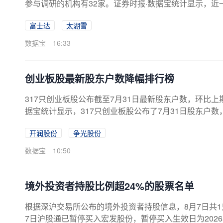
参与调研的机构有32家。证券时报·数据宝统计显示，近
共对20家公司进行调研；基金调研15家；阳光私募调研
富士达
太湖雪
参与调研的机构合计达32家，最受关注；其次是太湖雪、
家。按申万行业分类，获机构调研的北交所公司分属于1
数据宝
16:33
有4家、4家、3家公司上榜。机构调研次数来...
创业板股最新股东户数降幅排行榜
317只创业板股公布截至7月31日最新股东户数，环比上
据宝统计显示，317只创业板股公布了7月31日股东户数
降幅超一成的有5只。股东户数环比增长的有168只。股东
开润股份
争光股份
7户，较7月20日下降24.02%，筹码集中以来该股累计下跌
万元。其次是争光股份，截至7月31日最新股东户数为1202
数据宝
10:50
境外投资者持股比例超24%的股票名单
根据深沪交易所公布的境外投资者持股信息，8月7日共1
7日沪股通已暂停买入宏发股份，暂停买入生效日为2026