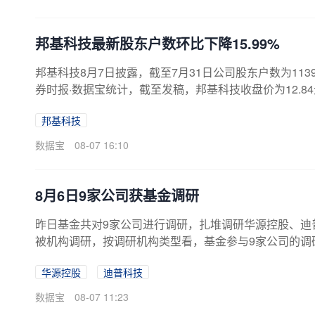
家、4家、3家公司上榜。机构调研次数来看，...
邦基科技最新股东户数环比下降15.99%
邦基科技8月7日披露，截至7月31日公司股东户数为1139
券时报·数据宝统计，截至发稿，邦基科技收盘价为12.84
各交易日，9次上涨，5次下跌。公司发布的一季报数据显示
邦基科技
实现净利润404.22万元，同比下降85.56%，基本每股收
上半年业绩预告，预计实现净利润-50.00万元至-30.00万元，变
数据宝
08-07 16:10
8月6日9家公司获基金调研
昨日基金共对9家公司进行调研，扎堆调研华源控股、迪普
被机构调研，按调研机构类型看，基金参与9家公司的调
注，参与调研的基金达16家；迪普科技、顺络电子等分
华源控股
迪普科技
统计，深市主板公司有5家，创业板公司有3家，沪市主板
元以上的共有2家，其中总市值超千亿元的有京东方A等，
数据宝
08-07 11:23
设计等。市场表现上，基金调研股中，近5日全部...