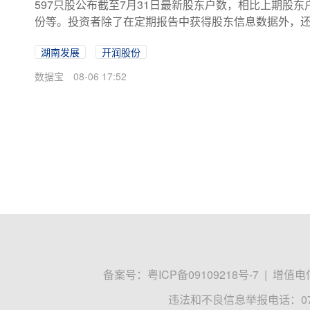
597只股公布截至7月31日最新股东户数，相比上期股
份等。投资者除了在定期报告中获得股东信息数据外，
月10日、20日、月末）的股东户数信息。以往3期分别有
湖南发展
开润股份
稿，共有597家公司公布了截至7月31日股东户数。上期
日)筹码集中股监测显示，这些股7月11日以来平均下跌3.
数据宝
08-06 17:52
集中股相对大盘获超额收...
备案号：
粤ICP备09109218号-7
|
增值电信
违法和不良信息举报电话：0755