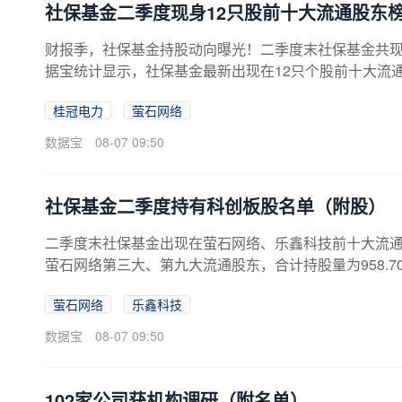
社保基金二季度现身12只股前十大流通股东
财报季，社保基金持股动向曝光！二季度末社保基金共现身
据宝统计显示，社保基金最新出现在12只个股前十大流通股
元。持股变动显示，减持7只，新进3只，增持2只。社
桂冠电力
萤石网络
电力、萤石网络等2只股有2家社保基金集中现身，持股量分别
有比例最多的是乐鑫科技，持股量占流通股比例为2.49
数据宝
08-07 09:50
还有百润股份、道道全、萤石...
社保基金二季度持有科创板股名单（附股）
二季度末社保基金出现在萤石网络、乐鑫科技前十大流
萤石网络第三大、第九大流通股东，合计持股量为958.7
技第三大流通股东，持股量为582.66万股，占流通股比
萤石网络
乐鑫科技
家数社保基金持股量（万股）环比（%）占流通股比例（%）持股市值
55688018乐鑫科技1582.6638.502.4974533
数据宝
08-07 09:50
102家公司获机构调研（附名单）