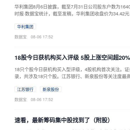
华利集团8月6日披露，截至7月31日公司股东户数为1640
时报·数据宝统计，截至发稿，华利集团收盘价为34.42元
交易日，6次上涨，7次下跌。融资融券数据显示，该股最新
华利集团
元，本期筹码集中以来融资余额合计减少1595.22万元
营业收入43.15亿元，同比下降19.40%，实现净利润3.84
数据宝
08-06 17:52
18股今日获机构买入评级 5股上涨空间超20
18只个股今日获机构买入型评级，4股机构首次关注。证
录，共涉及18只个股。江苏银行、新泉股份等关注度最
共有8条评级记录中对相关个股给出了未来目标价。以公
江苏银行
新泉股份
0%，汇嘉时代上涨空间最高，8月6日东方证券预计公司目
华峰化学、健盛集团等，上涨空间分别为37.99%、26
数据宝
08-06 17:52
记录为机构首次关注，涉及TCL...
速看，最新筹码集中股找到了（附股）