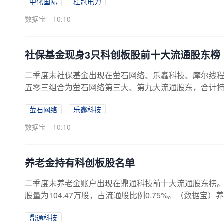
中化国际
桂冠电力
来看，中化国际、桂冠电力、萤石网络等3只股有2家社保基金集
70万股。从持股比例看，社保基金持有比例最多的是乐鑫
数据宝
10:10
金持股比例为2.00%，...
社保基金现身3只科创板股前十大流通股东榜
二季度末社保基金出现在萤石网络、乐鑫科技、摩尔线程
五零三组合为萤石网络第三大、第九大流通股东，合计持股量
组合为乐鑫科技第三大流通股东，持股量为582.66万股
萤石网络
乐鑫科技
十大流通股东，持股量为16.02万股，占流通股比例0.
保基金持股量（万股）环比（%）占流通股比例（%）持股市值（万元）
数据宝
10:10
0...
养老金持有科创板股名单
二季度末养老金账户出现在鼎通科技前十大流通股东榜
股量为104.47万股，占流通股比例0.75%。（数据
环比（%）占流通股比例（%）持股市值（万元）688668鼎通科
鼎通科技
成投资建议，股市有风险，投资需谨慎。科创零距离、