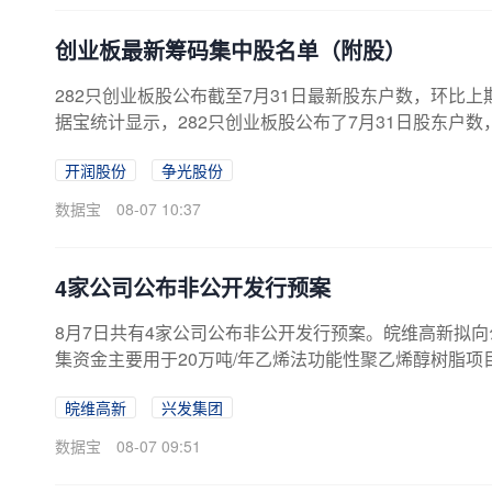
创业板最新筹码集中股名单（附股）
282只创业板股公布截至7月31日最新股东户数，环比上
据宝统计显示，282只创业板股公布了7月31日股东户数
降幅超一成的有5只。股东户数环比增长的有154只。股东
开润股份
争光股份
7户，较7月20日下降24.02%，筹码集中以来该股累计下跌
元。其次是争光股份，截至7月31日最新股东户数为12025
数据宝
08-07 10:37
4家公司公布非公开发行预案
8月7日共有4家公司公布非公开发行预案。皖维高新拟向
集资金主要用于20万吨/年乙烯法功能性聚乙烯醇树脂项目
目。兴发集团拟向包括控股股东宜昌兴发在内的不超过35
皖维高新
兴发集团
募集资金30.00亿元，募集资金主要用于桥沟磷矿280万
款。依顿电子拟向包括公司控股股东四川九洲投资控股集
数据宝
08-07 09:51
量不超过3.00亿股，预...