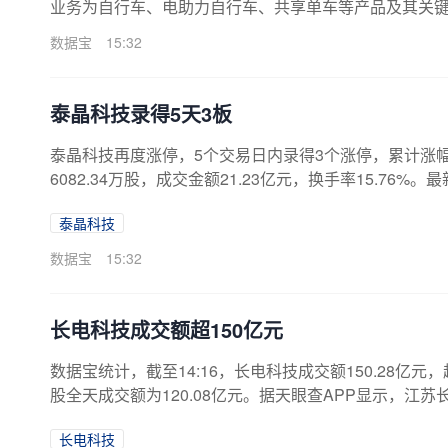
业务为自行车、电助力自行车、共享单车等产品及其关
量为4123.00万股，其中，网上发行量为2886.10万股，
数据宝
15:32
9倍，网上发行最终中签率为0.02417704%。公司首
能制造项目、研发中心建设项目、品牌及营销网络建设项目
泰晶科技录得5天3板
泰晶科技再度涨停，5个交易日内录得3个涨停，累计涨幅为3
6082.34万股，成交金额21.23亿元，换手率15.76
看，该股最新（8月5日）两融余额为6.59亿元，其中，融资
泰晶科技
16%，近5日累计增加6170.68万元，环比增长10.34
至5300.00万元，同比变动区间为95.07%~140.44%
数据宝
15:32
长电科技成交额超150亿元
数据宝统计，截至14:16，长电科技成交额150.28亿元，
股全天成交额为120.08亿元。据天眼查APP显示，江苏长
457万人民币。（数据宝）注：本文系新闻报道，不构
长电科技