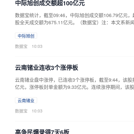
中际旭创成交额超100亿元
数据宝统计，截至09:46，中际旭创成交额106.79亿元，
股全天成交额为675.11亿元。（数据宝）注：本文系
中际旭创
数据宝
10:03
云南锗业连收3个涨停板
云南锗业盘中涨停，已连收3个涨停板，截至9:44，该股报90.
亿元，涨停板封单金额为9.33亿元。连续涨停期间，该股累计
21亿元，A股流通市值594.13亿元。证券时报·数据宝
云南锗业
其中，融资余额37.23亿元，较前一个交易日增加1.02亿元
龙虎榜数据显示，该股因日涨幅偏离值达7%上榜龙虎榜1
数据宝
10:03
高争民爆录得7天6板