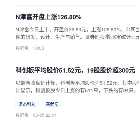
N津富开盘上涨126.80%
N津富今日上市，开盘价39.60元，上涨126.80%
件的研发、设计、生产与销售。证券时报·数据宝统计显示，
10万股，发行价格为17.46元/股，发行市盈率19.25倍
数据宝
10:03
网上发行最终中签率为0.02417704%。公司首发募集
制造项目、研发中心建设项目、品牌及营销网络建设项
（元...
科创板平均股价51.52元，19股股价超300元
以最新收盘价计算，科创板平均股价为51.52元，其中股
计显示，科创板股今日上涨的有511只，下跌的有94只，
超过100元的有97只，股价在50元至100元之间的有118只，股价在30
源杰科技
寒武纪
e : {...
数据宝
08-05 22:04