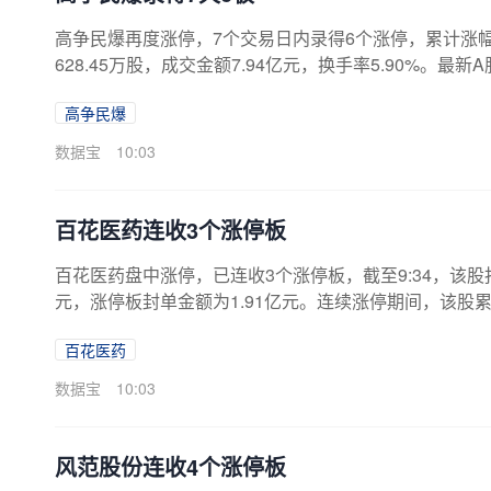
高争民爆再度涨停，7个交易日内录得6个涨停，累计涨幅为8
628.45万股，成交金额7.94亿元，换手率5.90%。最新
示，该股因连续三个交易日内，涨幅偏离值累计达20%上
高争民爆
累计净买入1.44亿元，营业部席位合计净买入3835.01
元至3800.00万元，同比变动区间为-58.09%~-45.09
数据宝
10:03
百花医药连收3个涨停板
百花医药盘中涨停，已连收3个涨停板，截至9:34，该股报9.
元，涨停板封单金额为1.91亿元。连续涨停期间，该股累计上
亿元。龙虎榜数据显示，该股因连续三个交易日内，涨幅
百花医药
位合计净买入6950.11万元。据天眼查APP显示，新疆
454.7635万人民币。（数据宝）近日该股表现日期当日
数据宝
10:03
风范股份连收4个涨停板