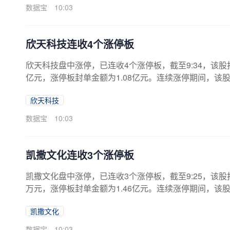
00.00万元，同比变动区间为5.09%~22.88%。据天眼
数据宝
10:03
欣天科技连收4个涨停板
欣天科技盘中涨停，已连收4个涨停板，截至9:34，该股报18.
亿元，涨停板封单金额为1.08亿元。连续涨停期间，该股累计
78亿元，A股流通市值27.59亿元。龙虎榜数据显示，
欣天科技
榜1次，买卖居前营业部中，机构净卖出320.10万元，营
预告，预计实现净利润-5080.00万元至-3680.00万元，同比变
数据宝
10:03
凯撒文化连收3个涨停板
凯撒文化盘中涨停，已连收3个涨停板，截至9:25，该股报3.8
万元，涨停板封单金额为1.46亿元。连续涨停期间，该股累计
亿元，A股流通市值35.15亿元。7月15日公司发布上半年
凯撒文化
区间为107.15%~109.87%。据天眼查APP显示，凯撒(
066万人民币。（数据宝）近日该股表现日期当日涨跌幅（
数据宝
10:03