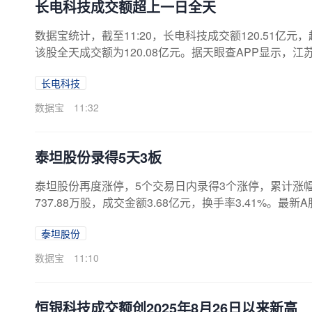
长电科技成交额超上一日全天
数据宝统计，截至11:20，长电科技成交额120.51亿元
该股全天成交额为120.08亿元。据天眼查APP显示，江苏
1.457万人民币。（数据宝）注：本文系新闻报道，不
长电科技
数据宝
11:32
泰坦股份录得5天3板
泰坦股份再度涨停，5个交易日内录得3个涨停，累计涨幅为2
737.88万股，成交金额3.68亿元，换手率3.41%。最新
日该股表现日期当日涨跌幅（%）换手率（%）主力资金净流入（万元）202
泰坦股份
922.562026.08.03-9.195.401263.072026.07.3110.012.2
数据宝
11:10
恒银科技成交额创2025年8月26日以来新高