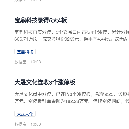
宝鼎科技录得5天4板
宝鼎科技再度涨停，5个交易日内录得4个涨停，累计涨幅为3
636.71万股，成交金额6.92亿元，换手率4.44%。最新
交易所互动平台中披露，截至最新（7月31日）股东户数为28
宝鼎科技
3%。这是该股股东户数连续第4期下降，也就是说筹码
润1.25亿元至1.45亿元，同比变动区间为468.71%~55
数据宝
10:03
大晟文化连收3个涨停板
大晟文化盘中涨停，已连收3个涨停板，截至9:25，该股报4.5
万元，涨停板封单金额为182.28万元。连续涨停期间，该股
5.62亿元，A股流通市值25.62亿元。龙虎榜数据显
大晟文化
达7%上榜龙虎榜1次，买卖居前营业部中，营业部席位合计
现净利润-3600.00万元至-2300.00万元，同比变动区间为-6
数据宝
10:03