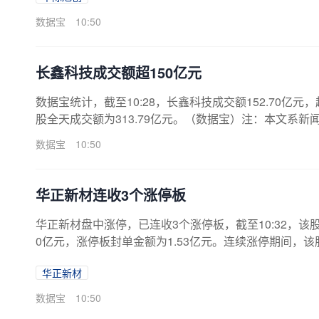
数据宝
10:50
长鑫科技成交额超150亿元
数据宝统计，截至10:28，长鑫科技成交额152.70亿元，
股全天成交额为313.79亿元。（数据宝）注：本文系
数据宝
10:50
华正新材连收3个涨停板
华正新材盘中涨停，已连收3个涨停板，截至10:32，该股报13
0亿元，涨停板封单金额为1.53亿元。连续涨停期间，该股累
5.77亿元。7月14日公司发布上半年业绩预告，预计实现净利润
华正新材
4%。据天眼查APP显示，浙江华正新材料股份有限公司成立于
宝）近日该股表现日期当日涨跌幅（%）换手率（%）主力资金净
数据宝
10:50