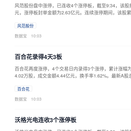
风范股份盘中涨停，已连收4个涨停板，截至9:34，该股报7.
元，涨停板封单金额为2.63亿元。连续涨停期间，该股累计上
亿元。证券时报·数据宝统计，两融数据来看，该股最新（8
风范股份
一个交易日增加7600.39万元，环比增长59.40%，近4
因连续三个交易日内，涨幅偏离值累计达20%、日涨幅偏离
数据宝
10:03
百合花录得4天3板
百合花再度涨停，4个交易日内录得3个涨停，累计涨幅为42.
4.02万股，成交金额4.44亿元，换手率1.62%。最新
内，涨幅偏离值累计达20%、日振幅值达15%上榜龙虎榜
百合花
部席位合计净买入1.62亿元。据天眼查APP显示，百合花集
4万人民币。（数据宝）近日该股表现日期当日涨跌幅（%）换
数据宝
10:03
沃格光电连收3个涨停板