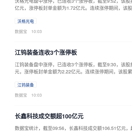
沃格光电盘中涨停，已连收3个涨停板，截至9:52，该股报86.
亿元，涨停板封单金额为1.72亿元。连续涨停期间，该股累计
26亿元，A股流通市值194.19亿元。7月14日公司发布上
沃格光电
区间为-158.52%~-84.66%。（数据宝）近日该股
8.0510.004.5611636.892026.08.049.994.811967...
数据宝
10:03
江钨装备连收3个涨停板
江钨装备盘中涨停，已连收3个涨停板，截至9:30，该股报16
元，涨停板封单金额为2.22亿元。连续涨停期间，该股累计上
亿元。龙虎榜数据显示，该股因连续三个交易日内，涨幅
江钨装备
前营业部中，沪股通累计净卖出1.15亿元，营业部席位合
净利润108.00万元至129.00万元，同比变动区间为100.3
数据宝
10:03
长鑫科技成交额超100亿元
数据宝统计，截至09:56，长鑫科技成交额106.51亿元，