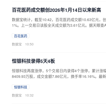
百花医药成交额创2026年1月14日以来新高
数据宝统计，截至10:42，百花医药成交额10.63亿元，创
1%。上一交易日该股全天成交额为3.61亿元。据天眼查
1日，注册资本38454.7635万人民币。（数据宝）
百花医药
数据宝
10:50
恒银科技录得5天4板
恒银科技再度涨停，5个交易日内录得4个涨停，累计涨幅为4
8409.93万股，成交金额7.86亿元，换手率16.16
日内，涨幅偏离值累计达20%上榜龙虎榜1次，买卖居前
恒银科技
3523.55万元。据天眼查APP显示，恒银金融科技股份有
据宝）近日该股表现日期当日涨跌幅（%）换手率（%）主力资金净流
数据宝
10:32