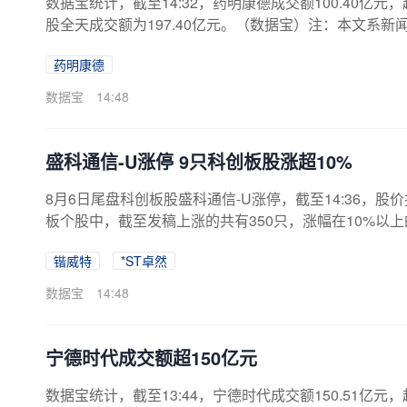
数据宝统计，截至14:32，药明康德成交额100.40亿元，
股全天成交额为197.40亿元。（数据宝）注：本文系
药明康德
数据宝
14:48
盛科通信-U涨停 9只科创板股涨超10%
8月6日尾盘科创板股盛科通信-U涨停，截至14:36，股价报4
板个股中，截至发稿上涨的共有350只，涨幅在10%以上
等，下跌的有252只，跌幅较大的有*ST卓然、特宝生物、珠
锴威特
*ST卓然
通信-U上一交易日主力资金净流入9591.40万元，近5
额为13.04亿元，其中，融资余额为12.80亿元，较上一个交
数据宝
14:48
宁德时代成交额超150亿元
数据宝统计，截至13:44，宁德时代成交额150.51亿元，