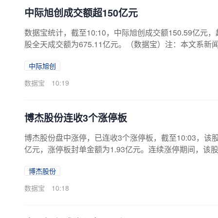
中际旭创成交额超150亿元
数据宝统计，截至10:10，中际旭创成交额150.59亿元，
股全天成交额为675.11亿元。（数据宝）注：本文系
中际旭创
数据宝
10:19
博杰股份连收3个涨停板
博杰股份盘中涨停，已连收3个涨停板，截至10:03，该股报93
亿元，涨停板封单金额为1.93亿元。连续涨停期间，该股累计
71亿元，A股流通市值127.84亿元。公司8月4日在交
博杰股份
上期（7月20日）减少3673户，环比下降8.91%。
4日公司发布上半年业绩预告，预计实现净利润1.50亿元至1.
数据宝
10:18