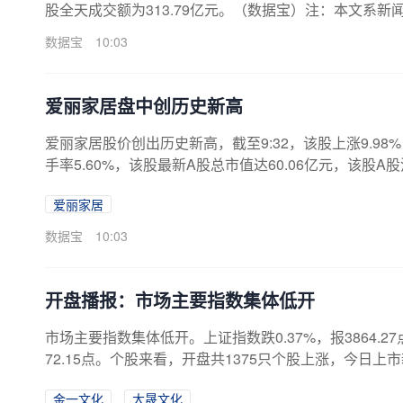
股全天成交额为313.79亿元。（数据宝）注：本文系
数据宝
10:03
爱丽家居盘中创历史新高
爱丽家居股价创出历史新高，截至9:32，该股上涨9.98%，
手率5.60%，该股最新A股总市值达60.06亿元，该股
轻工制造行业，目前整体跌幅为0.21%，行业内，目前
爱丽家居
等，涨幅分别为9.98%、4.76%、3.90%。股价下
别为3.31%、2.81%、2.50%。公司发布的一季报数据
数据宝
10:03
开盘播报：市场主要指数集体低开
市场主要指数集体低开。上证指数跌0.37%，报3864.27点
72.15点。个股来看，开盘共1375只个股上涨，今日上市
板，凯撒文化3连板，大晟文化3连板，大立科技2连板，
金一文化
大晟文化
C嘉立创、汉鑫科技等。从股价连续性进行统计，昨日