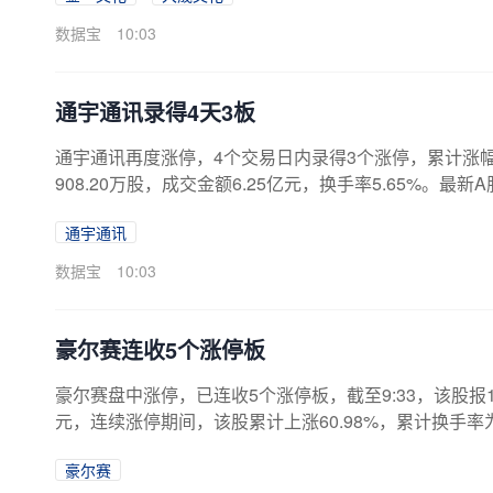
等5只，今日低开的有天下秀、万集科技、新开普等，开盘跌幅
数据宝
10:03
闻...
通宇通讯录得4天3板
通宇通讯再度涨停，4个交易日内录得3个涨停，累计涨幅为4
908.20万股，成交金额6.25亿元，换手率5.65%。最新
宝统计，两融数据来看，该股最新（8月5日）两融余额为5.
通宇通讯
55万元，环比增长13.93%，近4日累计增加6800.5
内，涨幅偏离值累计达20%上榜龙虎榜1次，买卖居前营业部
数据宝
10:03
豪尔赛连收5个涨停板
豪尔赛盘中涨停，已连收5个涨停板，截至9:33，该股报19.3
元，连续涨停期间，该股累计上涨60.98%，累计换手率为16
元。龙虎榜数据显示，该股因连续三个交易日内，涨幅偏
豪尔赛
418.40万元，营业部席位合计净买入465.10万元。7月