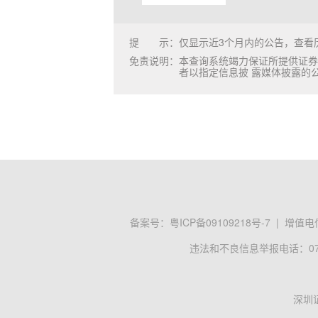
提
示：
仅显示近3个月内的公告，查看历
免责说明：
本查询系统竭力保证所提供证券
者以指定信息披 露媒体披露的
备案号：
粤ICP备09109218号-7
|
增值电信
违法和不良信息举报电话：0755
深圳