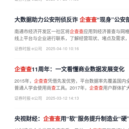
大数据助力公安刑侦反诈
企查查
“现身”公安
南通市经济开发区一社区将
企查查
应用到经济普查与网
线上平台与企业进行联系，了解经营现状、堵点及需求
企查查
平台核对企业经营情况、获取...
证券时报·e公司
2025-04-10 10:16
企查查
11周年：一文看懂商业数据发展变化
2015年，
企查查
凭借先发优势，平台数据率先覆盖国内
普通人学会使用商
查
工具。2017年，
企查查
用户群体扩
数字的背后，是
企查查
团队无数个...
证券时报·e公司
2025-03-12 14:13
央视财经：
企查查
用“软”服务提升制造业“硬