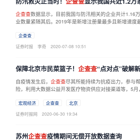
防汛救灾正当时！
企查查
显示我国共近1.2
企查查
数据显示，目前我国与防汛相关的企业共计1.16
业数量紧随其后。2019年是新增注册量最多且新增速度最快
企查查
证券时报
李奇
2020-07-08 10:51
保障北京市民菜篮子！
企查查
“点对点”破解
自疫情发生后，
企查查
尽其所能持续为抗疫出力，参与
险，利用大数据公益开发医疗物资供应对接渠道等，5月，
宏观经济
企查查
北京
证券时报网
2020-06-30 19:34
苏州
企查查
疫情期间无偿开放数据查询