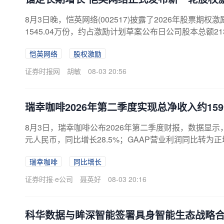
8月3日晚，恺英网络(002517)披露了2026年股
1545.04万份，约占激励计划草案公布日公司股本总额213
从二级市场回购的人民币A股普通股股票和/或公司向激
恺英网络
股权激励
象共计115人，包括董事、高级管理人员、核心管理及技
层推进的第三次激励方案，公告称，本次激励计划旨在
证券时报网
胡敏
08-03 20:56
制，吸引和留住公司优秀人...
瑞幸咖啡2026年第二季度实现总净收入约159亿
8月3日，瑞幸咖啡公布2026年第二季度财报，数据显示，
元人民币，同比增长28.5%；GAAP营业利润同比转为正增
亿元人民币，营业利润率为13.4%。在客户数据方面，
瑞幸咖啡
同比增长
增长22.9%，达1.13亿，创历史新高。截至二季度末，
数已近5亿。第二季度，瑞幸咖啡自营门店收入115.64亿
证券时报·e公司
聂英好
08-03 20:16
店层面营业利润为24.69亿元人民币，同比增长25.9%
收入为36.68亿元人民币...
科华数据与眸深智能签署具身智能生态战略