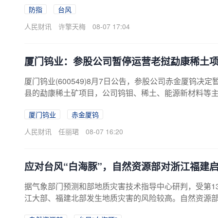
防指
台风
预案》《福建省人民政府防汛抗旱指挥部应急响应工作规
级。
人民财讯
许擎天梅
08-07 17:04
厦门钨业：参股公司暂停运营老挝勐康稀土
厦门钨业(600549)8月7日公告，参股公司赤金厦钨
县的勐康稀土矿项目，公司钨钼、稀土、能源新材料等
的暂停运营预计对公司经营业绩整体影响较小。
厦门钨业
赤金厦钨
人民财讯
任丽珺
08-07 16:20
应对台风“白海豚”，自然资源部对浙江福建
据气象部门预测和部地质灾害技术指导中心研判，受第1
江大部、福建北部发生地质灾害的风险较高。自然资源部于