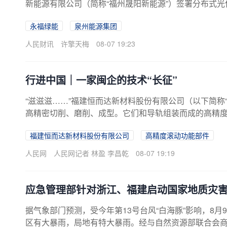
新能源有限公司（简称“福州晟阳新能源”）签署分布式
心载体，重点在泉州市域及省内其他区域推进学校、企
永福绿能
泉州能源集团
运动场产品为主，包括光伏篮球场、光伏网球场、光伏
人民财讯
许擎天梅
08-07 19:23
行进中国｜一家闽企的技术“长征”
“滋滋滋……”福建恒而达新材料股份有限公司（以下简称
高精密切削、磨削、成型。它们和导轨组装而成的高精
速运转下，依然保持低噪、丝滑的运行状态。“新鲜出炉”
福建恒而达新材料股份有限公司
高精度滚动功能部件
的钢条、钢块，但在工业机器里的重要程度跟人的脊椎差
件介绍，凡是对动作部件运动精度有严苛要求的设备，
人民网
人民网记者 林盈 李昌乾
08-07 19:19
“导轨好坏，直接关系到机床装备的整机精度和稳定性。尤其
应急管理部针对浙江、福建启动国家地质灾
据气象部门预测，受今年第13号台风“白海豚”影响，8
区有大暴雨，局地有特大暴雨。经与自然资源部联合会