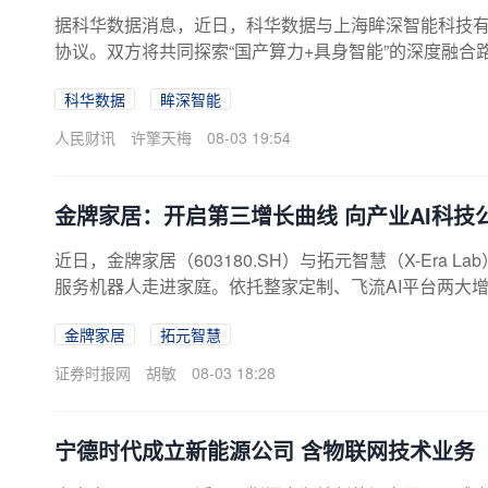
据科华数据消息，近日，科华数据与上海眸深智能科技有
协议。双方将共同探索“国产算力+具身智能”的深度融
科华数据
眸深智能
人民财讯
许擎天梅
08-03 19:54
金牌家居：开启第三增长曲线 向产业AI科技
近日，金牌家居（603180.SH）与拓元智慧（X-Era
服务机器人走进家庭。依托整家定制、飞流AI平台两大
制造企业向产业AI科技公司转型，挖掘全新增长空间。
金牌家居
拓元智慧
升级，属于长期深度协同布局。伴随双方合作不断深化
续开展机器人技术测试与迭代优化，助力家庭智能服务
证券时报网
胡敏
08-03 18:28
较弱。金牌家居第三曲线战略的核心，是依托AI...
宁德时代成立新能源公司 含物联网技术业务