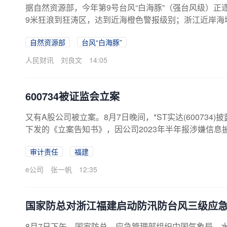
据自然资源部，今年第9号台风“白海豚”（强台风级）正
9米狂浪到狂涛区，达到近海橙色警报级别；浙江近岸海
小时，江苏南通至浙江温州将出现最大160cm风暴增水
自然资源部
台风“白海豚”
色。根据《海洋灾害应急预案》规定，自然资源部于8月
灾害应急响应升级为三级。要求浙江、上海、福建、江
人民财讯
刘良文
14:05
心、自然资源部海洋减灾中心、自然资源部东海局等单位组
600734被证监会立案
又有A股公司被立案。8月7日晚间，*ST实达(60073
下发的《立案告知书》，因公司2023年半年报涉嫌信
案。*ST实达表示，本次立案调查涉及的是公司2023
审计责任
福建
司经营不会造成影响，目前公司经营情况一切正常。立
的相关调查工作，并严格按照监管要求履行信息披露义务
e公司
张一帆
12:35
到监管部门的纪律处分，且普遍涉及公司财务问题。今年
以纪律处分。处分原因系公司业绩预告相关信息披露不准确。
国家防总对浙江福建启动防汛防台风三级应
8月7日下午，国家防总、应急管理部组织中国气象局、