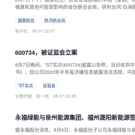
福建和其他可能受影响的省份联合会商，研判台风“白海
16时将针对浙江、福建的防汛防台风四级应急响应提升
国家防总
防汛防台风
新华社
08-07 22:07
600734，被证监会立案
8月7日晚间，*ST实达(600734)披露公告称，当日
书》，因公司2023年半年报涉嫌信息披露违法违规，中
示，本次立案调查涉及的是公司2023年半年报相关事
*ST实达
证监会
影响，目前公司经营情况一切正常。立案调查期间，公
作，并严格按照监管要求履行信息披露义务。记者留意到
证券时报
张一帆
08-07 20:28
纪律处分，且普遍涉及公司财务问题。今年6月，*ST
处分原因系公司业绩预告相关信息披露不准确。*ST实达此
永福绿能与泉州能源集团、福州晟阳新能源
据永福股份消息，8月6日，永福股份子公司永福绿能与