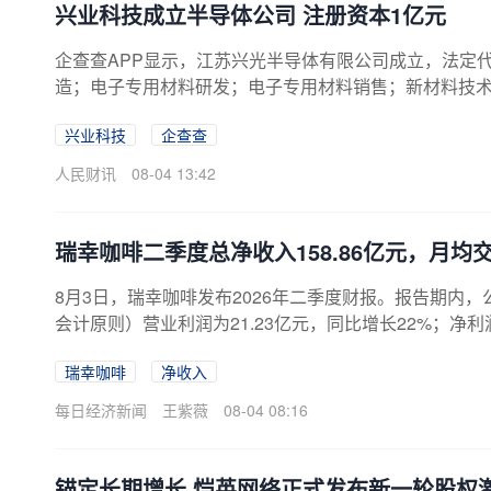
兴业科技成立半导体公司 注册资本1亿元
企查查APP显示，江苏兴光半导体有限公司成立，法定
造；电子专用材料研发；电子专用材料销售；新材料技术研
全资持股。
兴业科技
企查查
人民财讯
08-04 13:42
瑞幸咖啡二季度总净收入158.86亿元，月均交
8月3日，瑞幸咖啡发布2026年二季度财报。报告期内，公司
会计原则）营业利润为21.23亿元，同比增长22%；净利润
店总数达到36310家，2026年二季度净增2714家。其
瑞幸咖啡
净收入
达到1.127亿，同比增长22.9%，创历史新高。从数
店扩张与用户规模扩容，自营同店销售表现承压。2026年
每日经济新闻
王紫薇
08-04 08:16
​锚定长期增长 恺英网络正式发布新一轮股权