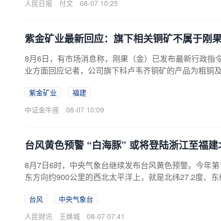
人民日报
付文
08-07 10:25
处，沙县金楠种植专业合作社负责人杨金德正带领工人在林
紫金矿业最新回应：旗下相关铜矿不属于刚
8月6日，有市场消息称，刚果（金）已发布最新行政指
业方面回应记者，公司旗下科卢韦齐铜矿的产品为粗铜及
（金）禁止出口的产品。
紫金矿业
福建
中证金牛座
08-07 10:09
台风黄色预警 “白海豚” 或将登陆浙江至福
8月7日6时，中央气象台继续发布台风黄色预警。今年第
东方向约900公里的西北太平洋上，就是北纬27.2度、东
为955百帕，七级风圈半径为260—360公里，十级风圈半
台风
中央气象台
海豚”将以每小时15至20公里的速度向偏西方向移动，
移速减慢，并逐渐向华东沿海靠近，可能于9日下午至10日
人民财讯
王焕城
08-07 07:41