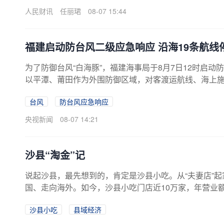
人民财讯
任丽珺
08-07 15:44
福建启动防台风二级应急响应 沿海19条航线
为了防御台风“白海豚”，福建海事局于8月7日12时启
以平潭、莆田作为外围防御区域，对客渡运航线、海上施工
前，福建沿海115个水工项目全部停工，290艘施工船
台风
防台风应急响应
马、黄马两条两岸“小三通”客运航线停航。
央视新闻
08-07 14:21
沙县“淘金”记
说起沙县，最先想到的，肯定是沙县小吃。从“夫妻店”
国、走向海外。如今，沙县小吃门店近10万家，年营业额
门店，海内外“朋友圈”越来越大。这碗“国民小吃”的成
沙县小吃
县域经济
位，因地制宜打造县域特色优势产业集群的发展史。盛
延链补链强链，完善全产业链标准沙县水南国有林场水