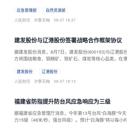
突发地质灾害应急预案》及有关规定，应急管理部于8月
应急管理部
自然资源部
人民财讯
许擎天梅
08-07 18:37
建发股份与辽港股份签署战略合作框架协议
据建发股份消息，8月7日，建发股份(600153)与辽港股
方将围绕粮食、铜精矿、铁矿石、煤炭等核心品类，在
协同、港航一体的全程物流服务平台，创新打造大客户
建发股份
辽港股份
进空箱调运及交易中心建设，积极探索“大数据”“物贸联
人民财讯
许擎天梅
08-07 18:13
福建省防指提升防台风应急响应为三级
据福建省应急管理厅消息，今年第13号台风“白海豚”今
力15级（48米/秒，强台风级）。预计“白海豚”将以每
在浙江宁波至福建宁德一带沿海登陆。福建省气象台7日1