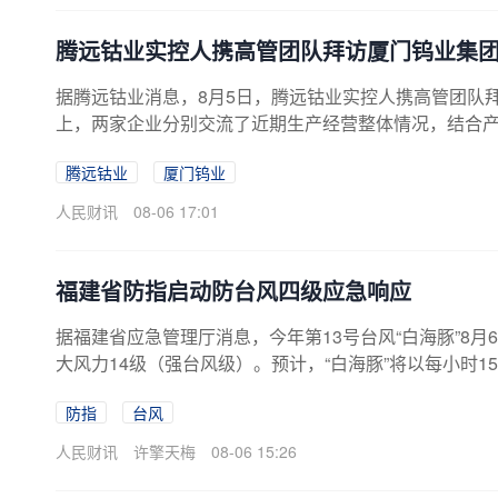
腾远钴业实控人携高管团队拜访厦门钨业集
据腾远钴业消息，8月5日，腾远钴业实控人携高管团队
上，两家企业分别交流了近期生产经营整体情况，结合
势。围绕双方高度契合的业务领域，双方重点就新能源
腾远钴业
厦门钨业
产业链协同、供应链保障、产业机遇与风险应对等关键
人民财讯
08-06 17:01
福建省防指启动防台风四级应急响应
据福建省应急管理厅消息，今年第13号台风“白海豚”8月
大风力14级（强台风级）。预计，“白海豚”将以每小时
早晨进入福建省热带气旋警戒区，并逐渐向华东沿海靠近
防指
台风
4时发布“台风预警Ⅳ级”，根据《福建省防汛抗旱防台风
四级应急响应。
人民财讯
许擎天梅
08-06 15:26