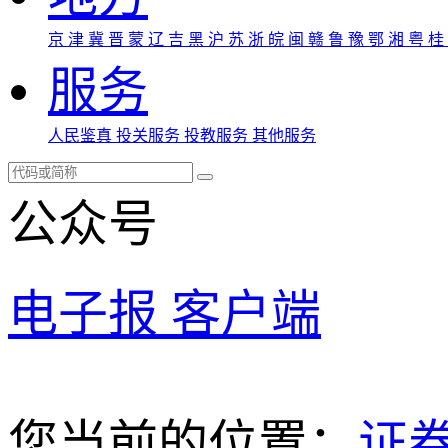
京
津
冀
晋
蒙
辽
吉
黑
沪
苏
浙
皖
闽
赣
鲁
豫
鄂
湘
粤
桂
服务
人民鉴真
投关服务
投教服务
其他服务
公众号
电子报
客户端
您当前的位置：
证