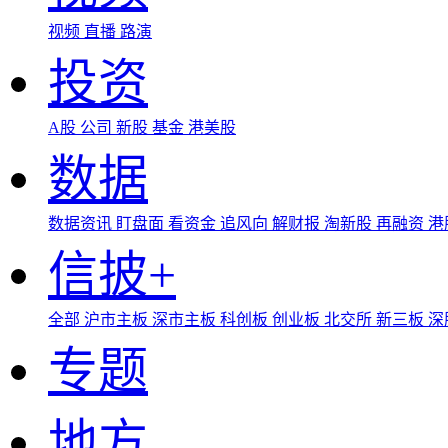
视频
直播
路演
投资
A股
公司
新股
基金
港美股
数据
数据资讯
盯盘面
看资金
追风向
解财报
淘新股
再融资
港
信披+
全部
沪市主板
深市主板
科创板
创业板
北交所
新三板
深
专题
地方