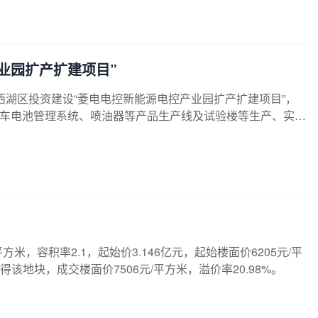
业园扩产扩建项目”
市东西湖区投资建设“菱电电控新能源电控产业园扩产扩建项目”，
汽车电池管理系统、喷油器等产品生产线及试验楼等生产、实验
方米，容积率2.1，起始价3.146亿元，起始楼面价6205元/平
该地块，成交楼面价7506元/平方米，溢价率20.98%。