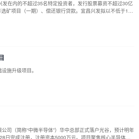
宜昌兴发在内的不超过35名特定投资者，发行股票募资不超过30亿
吨/年选矿项目（一期）、偿还银行贷款。宜昌兴发拟以不低于1亿
对象发行的股票。
目
础设施升级项目。
公司（简称“中微半导体”）华中总部正式落户光谷，预计明年
8日完成注册，注册资本5000万元。项目聚焦核心半导体设