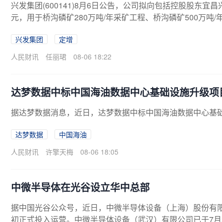
兴发集团(600141)8月6日公告，公司拟向包括控股股东
元，用于桥沟磷矿280万吨/年采矿工程、桥沟磷矿500万
元（含）且不高于2亿元（含）的金额认购公司此次向特定
兴发集团
定增
人民财讯
任丽珺
08-06 18:22
达梦数据中标中国海油数据中心基础设施升级项
据达梦数据消息，近日，达梦数据中标中国海油数据中心基
达梦数据
中国海油
人民财讯
许擎天梅
08-06 18:05
中微半导体在光谷设立华中总部
据中国光谷公众号，近日，中微半导体设备（上海）股份有限
初正式投入运营。中微半导体设备（武汉）有限公司已于7月2