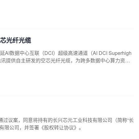
B）等线控制动产品，新增自动化工艺设备、研发测试中心及相
空芯光纤光缆
数据中心互联（DCI）超级高速通道（AI DCI Superhigh
电讯提供自主研发的空芯光纤光缆，为跨多数据中心算力资源
会审议通过议案，同意将持有的长兴芯元工业科技有限公司（简称“长
业咨询有限公司，并签署《股权转让协议》。