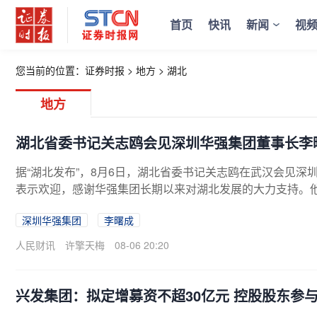
首页
快讯
新闻
视
您当前的位置：
证券时报
>
地方
>
湖北
地方
湖北省委书记关志鸥会见深圳华强集团董事长李
据“湖北发布”，8月6日，湖北省委书记关志鸥在武汉会见
表示欢迎，感谢华强集团长期以来对湖北发展的大力支持。
牌、技术、经验等优势，围绕荆楚大地深厚的文化底蕴、丰
深圳华强集团
李曙成
体融合发展；在光电子信息、智能制造等领域与湖北进一步
境，加强服务保障，为企业在鄂发展创造良好条件。
人民财讯
许擎天梅
08-06 20:20
兴发集团：拟定增募资不超30亿元 控股股东参