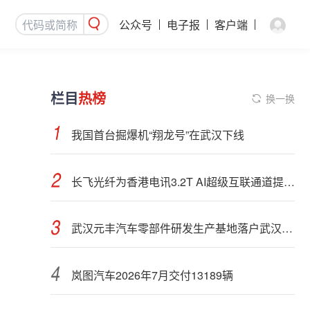
公众号
电子报
客户端
栏目
热榜
换一换
我国首台掘爆机“翔龙号”在武汉下线
长飞光纤为香港电讯3.2T AI超级互联通道提供空芯光纤光缆
武汉元丰汽车零部件研发生产基地落户武汉经开区
岚图汽车2026年7月交付13189辆