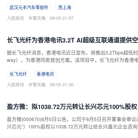
资约1.56亿元，将重点布局电子驻车液压盘式制动器（EP
武汉元丰汽车零部件
西上海
关配套设施。
人民财讯
许擎天梅
08-05 21:57
长飞光纤为香港电讯3.2T AI超级互联通道提供
据长飞光纤消息，香港电讯近日宣布，将推出3.2Tbps超低时延AI
way），为香港同类首创方案。该项目中，长飞光纤为香港
的高速无缝调度提供关键传输保障。
长飞光纤
香港电讯
人民财讯
许擎天梅
08-05 21:30
盈方微：拟1038.72万元转让长兴芯元100%股权
盈方微(000670)8月5日公告，公司于8月5日召开董事
兴芯元”）100%股权以1038.72万元转让给长兴鑫元企