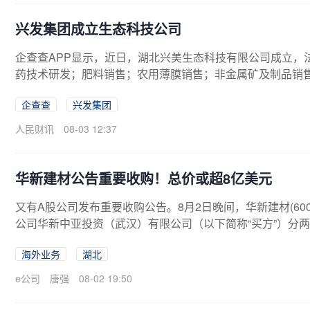
兴发集团成立生态科技公司
企查查APP显示，近日，湖北兴美生态科技有限公司成立，
药技术研发；肥料销售；农用薄膜销售；非金属矿及制品销
兴发集团间接全资持股。
企查查
兴发集团
人民财讯
08-03 12:37
华新建材公告重要收购！总价或超8亿美元
又有A股公司发布重要收购公告。8月2日晚间，华新建材(60
公司华新中亚投资（武汉）有限公司（以下简称“买方”）分两阶段收购
“卖方”）间接及直接持有的 Holcim Philippines Inc.（
海外业务
湖北
00%股权对应的HPI企业价值7.8亿美元为定价基础，通过收
62%股权，收购代价约为5.27亿美元（将采用交割报表交割
e公司
唐强
08-02 19:50
集团非贸易往来款及营运资金情况进行调整）。具体来看，第一阶段将收