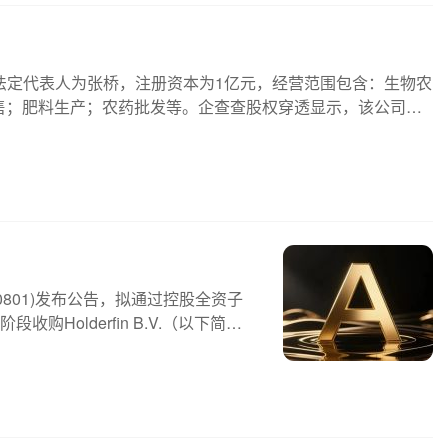
法定代表人为张桥，注册资本为1亿元，经营范围包含：生物农
售；肥料生产；农药批发等。企查查股权穿透显示，该公司由
0801)发布公告，拟通过控股全资子
Holderfin B.V.（以下简称
以下简称“HPI”）股权。其中，第一阶段以1
购三个持股公司股权间接收购HPI67.
机制，根据交割时HPI现金、债务、
购Clinco Corpora...