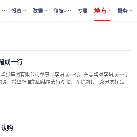
地方
频
投资
数据
信披+
专题
服务
曙成一行
深圳华强集团有限公司董事长李曙成一行。关志鸥对李曙成一行
他说，希望华强集团继续支持湖北、深耕湖北，充分发挥品
富的红色资源，加强项目谋划和投资布局，助力湖北深化文旅
深化务实合作，打造新的经济增长点。我们将持续优化营商环
与认购