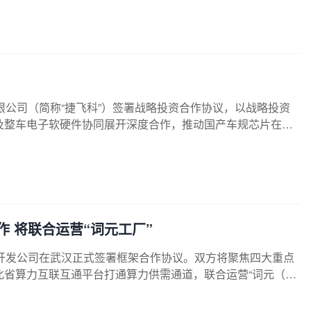
限公司（简称“捷飞科”）签署战略投资合作协议，以战略投资
及整车电子软硬件协同展开深度合作，推动国产车规芯片在智
界由车载软件应用层向半导体产业链协同环节延伸。
 将联合运营“词元工厂”
开发公司在武汉正式签署框架合作协议。双方将聚焦四大重点
省算力互联互通平台打通算力供需通道，联合运营“词元（To
S平台共建项目，推动AI智能体入驻与行业赋能。