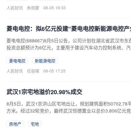
人民财讯
朱雨蒙
08-05 18:33
菱电电控：拟6亿元投建“菱电电控新能源电控产
菱电电控(688667)8月5日公告，公司计划在湖北省武汉
投资总额预计为6亿元，主要用于建设汽车动力控制系统、
园区以及配套的相关设施。
菱电电控
新能源电控
人民财讯
任丽珺
08-05 17:25
武汉1宗宅地溢价20.98%成交
8月5日，武汉1宗洪山区宅地出让，规划建筑面积50702.78平
方米。经过32轮竞价，最终武汉恺德置业以总价3.806亿元竞得
房地产
宅地