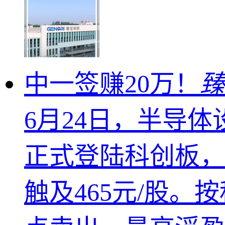
中一签赚20万！
臻
6月24日，半导
正式登陆科创板，
触及465元/股。