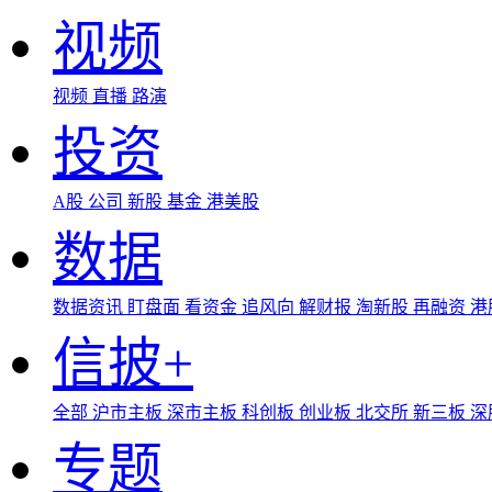
视频
视频
直播
路演
投资
A股
公司
新股
基金
港美股
数据
数据资讯
盯盘面
看资金
追风向
解财报
淘新股
再融资
港
信披+
全部
沪市主板
深市主板
科创板
创业板
北交所
新三板
深
专题