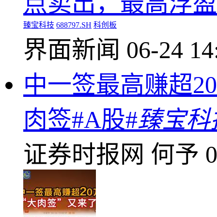
点卖出，最高浮盈超
臻宝科技
688797.SH
科创板
界面新闻
06-24 14
中一签最高赚超2
肉签#A股#
臻宝科
证券时报网
何予
0