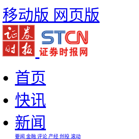
移动版
网页版
首页
快讯
新闻
要闻
金融
评论
产经
创投
滚动