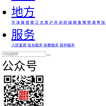
地方
京
津
冀
晋
蒙
辽
吉
黑
沪
苏
浙
皖
闽
赣
鲁
豫
鄂
湘
粤
桂
服务
人民鉴真
投关服务
投教服务
其他服务
公众号