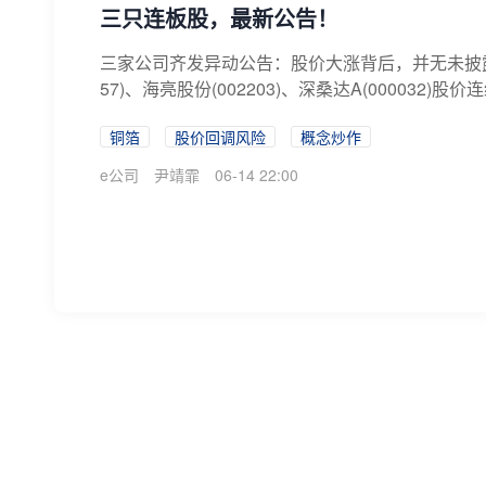
三只连板股，最新公告！
三家公司齐发异动公告：股价大涨背后，并无未披露重
57)、海亮股份(002203)、深桑达A(000032)股价
铜箔
股价回调风险
概念炒作
e公司
尹靖霏
06-14 22:00