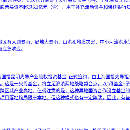
对象发行股票预案，此次修订调整了发行募集资金总额、宁花香女士
股票募资不超过6.3亿元（含），用于补充流动资金和偿还银行
分地区有大到暴雨、局地大暴雨，山洪和地质灾害、中小河流洪
级应急响应。
上海国投昆明先导产业股权投资基金”正式签约，由上海国投先导
。这是一只母基金，将立足沪滇两地战略契合点，以“母基金+子
跨区域产业高地。值得注意的是，这种异地国资合作设立基金的
目落地均局限于本地。但这种模式也有一定弊端，因此，有些地方