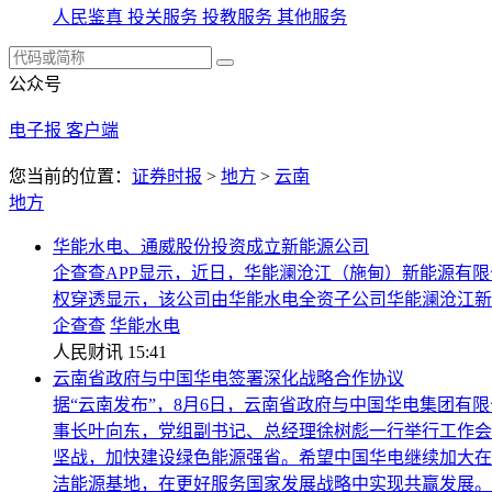
人民鉴真
投关服务
投教服务
其他服务
公众号
电子报
客户端
您当前的位置：
证券时报
>
地方
>
云南
地方
华能水电、通威股份投资成立新能源公司
企查查APP显示，近日，华能澜沧江（施甸）新能源有
权穿透显示，该公司由华能水电全资子公司华能澜沧江新
企查查
华能水电
人民财讯
15:41
云南省政府与中国华电签署深化战略合作协议
据“云南发布”，8月6日，云南省政府与中国华电集团
事长叶向东，党组副书记、总经理徐树彪一行举行工作会
坚战，加快建设绿色能源强省。希望中国华电继续加大在
洁能源基地，在更好服务国家发展战略中实现共赢发展。