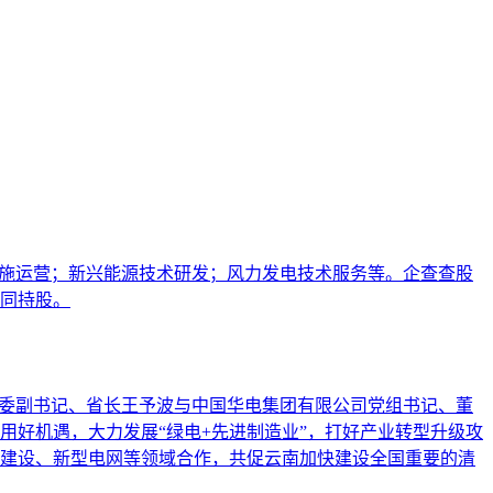
设施运营；新兴能源技术研发；风力发电技术服务等。企查查股
同持股。
省委副书记、省长王予波与中国华电集团有限公司党组书记、董
好机遇，大力发展“绿电+先进制造业”，打好产业转型升级攻
建设、新型电网等领域合作，共促云南加快建设全国重要的清