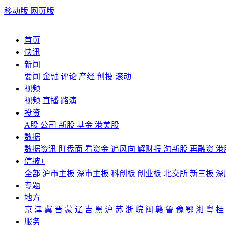
移动版
网页版
首页
快讯
新闻
要闻
金融
评论
产经
创投
滚动
视频
视频
直播
路演
投资
A股
公司
新股
基金
港美股
数据
数据资讯
盯盘面
看资金
追风向
解财报
淘新股
再融资
港
信披+
全部
沪市主板
深市主板
科创板
创业板
北交所
新三板
深
专题
地方
京
津
冀
晋
蒙
辽
吉
黑
沪
苏
浙
皖
闽
赣
鲁
豫
鄂
湘
粤
桂
服务