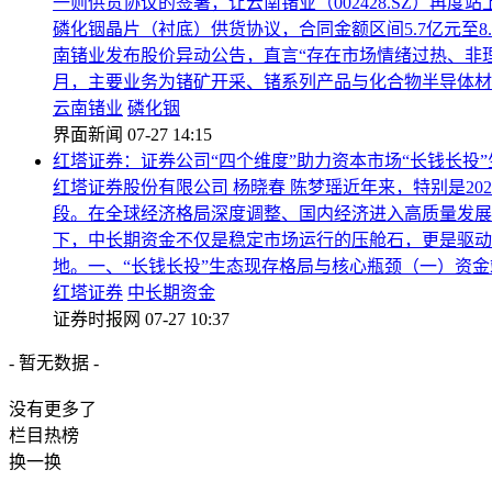
一则供货协议的签署，让云南锗业（002428.SZ）再
磷化铟晶片（衬底）供货协议，合同金额区间5.7亿元至8.55
南锗业发布股价异动公告，直言“存在市场情绪过热、非理
月，主要业务为锗矿开采、锗系列产品与化合物半导体材料
云南锗业
磷化铟
界面新闻
07-27 14:15
红塔证券：证券公司“四个维度”助力资本市场“长钱长投
红塔证券股份有限公司 杨晓春 陈梦瑶近年来，特别是2
段。在全球经济格局深度调整、国内经济进入高质量发展
下，中长期资金不仅是稳定市场运行的压舱石，更是驱动
地。一、“长钱长投”生态现存格局与核心瓶颈（一）资金
红塔证券
中长期资金
证券时报网
07-27 10:37
- 暂无数据 -
没有更多了
栏目
热榜
换一换