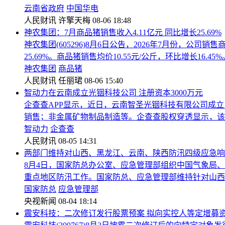
云南省政府
中国华电
人民财讯
许擎天梅
08-06 18:48
神农集团：7月商品猪销售收入4.11亿元 同比增长25.69%
神农集团(605296)8月6日公告，2026年7月份，公司
25.69%。商品猪销售均价10.55元/公斤，环比增长16.45%
神农集团
商品猪
人民财讯
任丽珺
08-06 15:40
智动力在云南成立光铟科技公司 注册资本3000万元
企查查APP显示，近日，云南智圣光铟科技有限公司成
销售；非金属矿物制品制造等。企查查股权穿透显示，该公司
智动力
企查查
人民财讯
08-05 14:31
两部门维持对山西、黑龙江、云南、陕西防汛四级应急响
8月4日，国家防总办公室、应急管理部组织中国气象局
重点地区防汛工作。国家防总、应急管理部维持针对山西
国家防总
应急管理部
央视新闻
08-04 18:14
震安科技：二次修订发行股票预案 拟向实控人等定增募资不