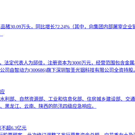
销售商品猪30.09万头，同比增长72.24%（其中，向集团内部屠宰企
。
立，法定代表人为邱佳，注册资本为3000万元，经营范围包含金
由智动力(300686)旗下深圳智圣光铟科技有限公司全资持股
应
、水利部、自然资源部、工业和信息化部、住房城乡建设部、交
、黑龙江、云南、陕西的防汛四级应急响应。
超6.3亿元