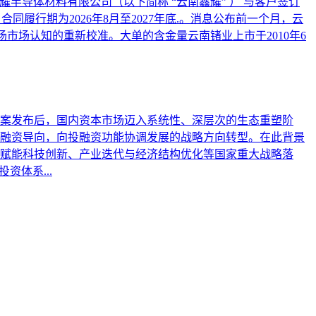
耀半导体材料有限公司（以下简称 “云南鑫耀” ） 与客户签订
。合同履行期为2026年8月至2027年底.。消息公布前一个月，云
场市场认知的重新校准。大单的含金量云南锗业上市于2010年6
施方案发布后，国内资本市场迈入系统性、深层次的生态重塑阶
融资导向，向投融资功能协调发展的战略方向转型。在此背景
赋能科技创新、产业迭代与经济结构优化等国家重大战略落
体系...