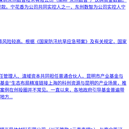
及深圳东创数智技术有限公司（简称“东创数智”）认购资金数额。
贷款。宁花香为公司共同实控人之一，东创数智为公司实控人宁
水等风险较高。根据《国家防汛抗旱应急预案》及有关规定，国家
担任管理人、滇域资本共同担任普通合伙人，昆明市产业基金与
基金”生态布局精准链接上海的科创资源与昆明的产业场景，推
案例在创投圈并不常见。一直以来，各地政府引导基金普遍带
...