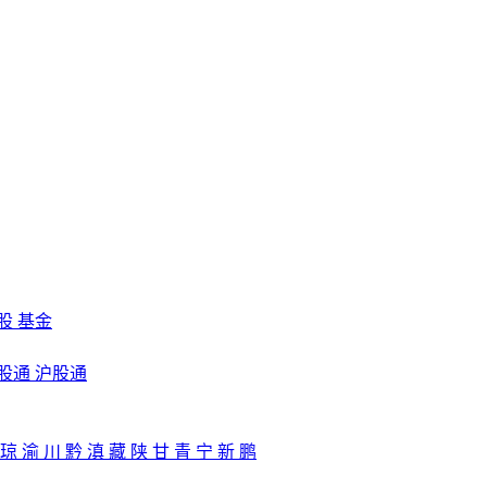
股
基金
股通
沪股通
琼
渝
川
黔
滇
藏
陕
甘
青
宁
新
鹏