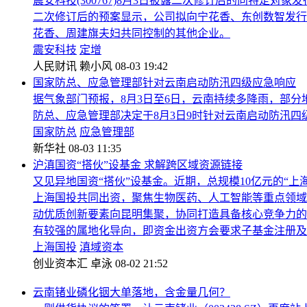
震安科技(300767)8月3日披露二次修订后的向特定
二次修订后的预案显示，公司拟向宁花香、东创数智发行
花香、周建旗夫妇共同控制的其他企业。
震安科技
定增
人民财讯
赖小风
08-03 19:42
国家防总、应急管理部针对云南启动防汛四级应急响应
据气象部门预报，8月3日至6日，云南持续多降雨，部
防总、应急管理部决定于8月3日9时针对云南启动防汛四
国家防总
应急管理部
新华社
08-03 11:35
沪滇国资“搭伙”设基金 求解跨区域资源链接
又见异地国资“搭伙”设基金。近期，总规模10亿元的“
上海国投共同出资，聚焦生物医药、人工智能等重点领域
动优质创新要素向昆明集聚，协同打造具备核心竞争力的
有较强的属地化导向，即资金出资方会要求子基金注册及项
上海国投
滇域资本
创业资本汇
卓泳
08-02 21:52
云南锗业磷化铟大单落地，含金量几何？