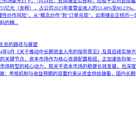
度站上市场聚光灯下。7月24日，云南锗业公告称，控股子公司云南鑫
亿元（含税），占公司2025年度营业收入的53.48%至80.23%
性炒作风险”。从“概念炒作”到“订单兑现”，云南锗业正经历一
的精...
”生态的路径与展望
024年9月《关于推动中长期资金入市的指导意见》及其后续实
的关键节点，资本市场作为核心资源配置枢纽，正加速告别单一
市场转型的核心动力，既关乎资本市场的稳健长效发展，也深度
端：考核机制与收益预期的双重约束从资金供给端看，国内长期投资