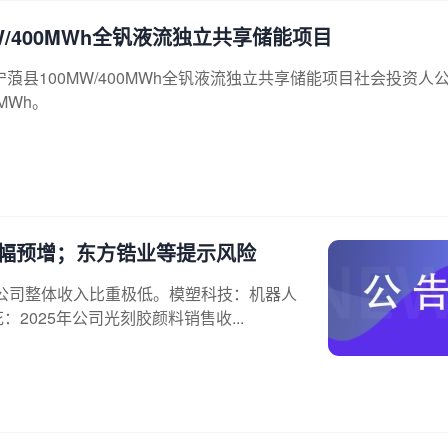
/400MWh全钒液流独立共享储能项目
市宁蒗县100MW/400MWh全钒液流独立共享储能项目社会投资人
MWh。
幅预增；东方锆业等提示风险
公司整体收入比重极低。模塑科技：机器人
2025年公司光刻胶颜料销售收...