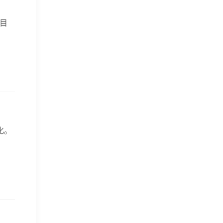
项目
化。