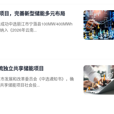
项目，完善新型储能多元布局
成功中选丽江市宁蒗县100MW/400MWh
《2026年云南...
液流独立共享储能项目
到丽江市发展和改革委员会《中选通知书》，确
共享储能项目社会投...