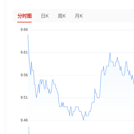
分时图
日K
周K
月K