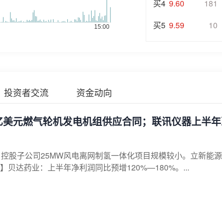
买4
9.60
181
买5
9.59
10
投资者交流
资金动向
5亿美元燃气轮机发电机组供应合同；联讯仪器上半年
，控股子公司25MW风电离网制氢一体化项目规模较小。立新能
达药业：上半年净利润同比预增120%—180%。...