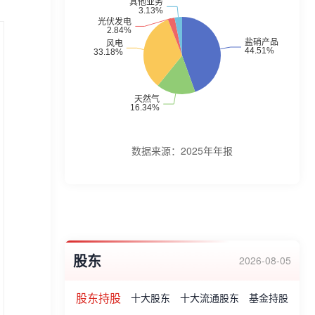
名商标”、第16届、第18届中国绿色食品博
览会金奖、公司治理示范创建企业、ESG先
锋践行者。公司获评2025第四届国际绿色零
碳节2025绿色能源领军品牌奖,荣获中国上
市公司协会“2025年上市公司可持续发展最
佳实践案例”及中国企业改革与发展研究会
“2025企业ESG优秀成果”等多项荣誉。
数据来源：
2025年年报
股东
2026-08-05
股东持股
十大股东
十大流通股东
基金持股