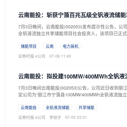
云南能投：斩获宁蒗百兆瓦级全钒液流储能
7月3日晚间，云南能投(002053)发布提示性公告，公司
全钒液流独立共享储能项目社会投资人，该项目已正式纳入
储能项目
云南
电力装机
证券时报·e公司
07-06 11:40
云南能投：拟投建100MW/400MWh全钒
7月3日晚间云南能投(002053)公告，公司近日收
定公司为“丽江市宁蒗县100MW/400MWh全钒液流独立
云南能投
全钒液流储能
共享储能
证券时报·e公司
李铭宇
07-03 23:31