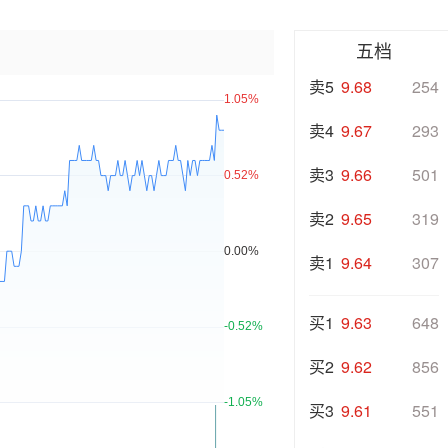
五档
卖5
9.68
254
卖4
9.67
293
卖3
9.66
501
卖2
9.65
319
卖1
9.64
307
买1
9.63
648
买2
9.62
856
买3
9.61
551