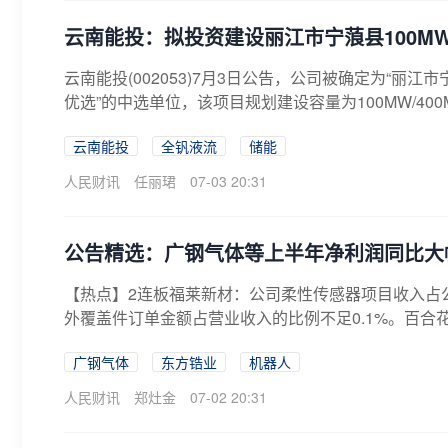
云南能投：拟投资建设丽江市宁蒗县100MW
云南能投(002053)7月3日公告，公司被确定为“丽江
优选”的中选单位，该项目规划建设容量为100MW/400
云南能投
全钒液流
储能
人民财讯
任丽珺
07-03 20:31
公告精选：广钢气体等上半年净利润同比大
【热点】2连板福莱新材：公司柔性传感器项目收入占
外覆盖件订单金额占营业收入的比例不足0.1%。百合花：
广钢气体
东方锆业
机器人
人民财讯
郑灶金
07-02 20:31