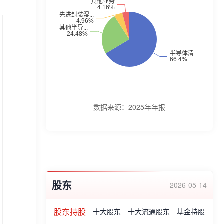
PECVD设备、无应力抛光设备;后道晶圆级
先进封装工艺设备、面板级先进封装设备;以
及硅材料衬底制造工艺设备等。公司连续多
年被评为“中国半导体设备五强企业”,入选首
批上海市科学技术委员会颁发的“上海市集成
电路先进湿法工艺设备重点实验室”。获得
2021年度上海集成电路企业半导体设备业销
数据来源：
2025年年报
售前五名。公司前道铜互连电镀设备荣获第
五届“IC创新奖-成果产业化奖”。此外,盛美被
评为上海市“专精特新”企业。被认定为国家
级“专精特新小巨人企业”、上海市企业技术
股东
中心;荣获浦东新区川沙新镇人民政府“2022
2026-05-14
年度公益慈善奖”等荣誉等。
股东持股
十大股东
十大流通股东
基金持股