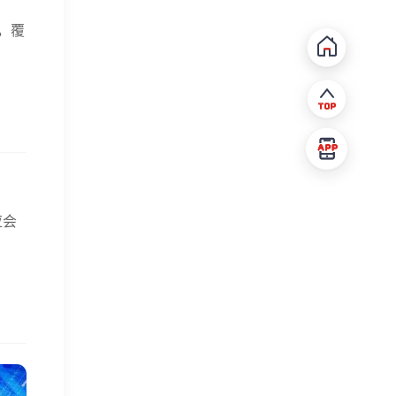
，覆
应会