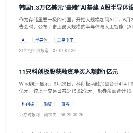
韩国1.3万亿美元“豪赌”AI基建 A股半导
作为存储重要一极的韩国，开始大规模加码AI了。6月
告会时，公布了史上最大规模的半导体与人工智能（AI）
AI
半导体
三星电子
21世纪经济报道
07-01 07:26
11只科创板股获融资净买入额超1亿元
Wind统计显示，6月26日，科创板两融余额合计4141.
亿元，较上一交易日减少15.82亿元；融券余额合计16.
科创板
融资
融券
证券时报网
阙福生
06-29 09:25