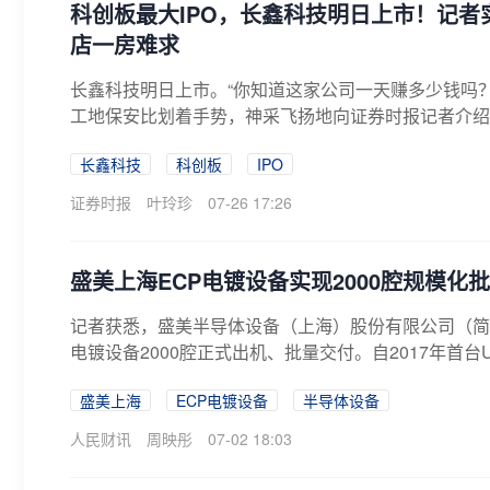
科创板最大IPO，长鑫科技明日上市！记
店一房难求
长鑫科技明日上市。“你知道这家公司一天赚多少钱吗
工地保安比划着手势，神采飞扬地向证券时报记者介绍长鑫
长鑫科技
科创板
IPO
证券时报
叶玲珍
07-26 17:26
盛美上海ECP电镀设备实现2000腔规模化
记者获悉，盛美半导体设备（上海）股份有限公司（简称
电镀设备2000腔正式出机、批量交付。自2017年首台Ul
盛美上海
ECP电镀设备
半导体设备
人民财讯
周映彤
07-02 18:03