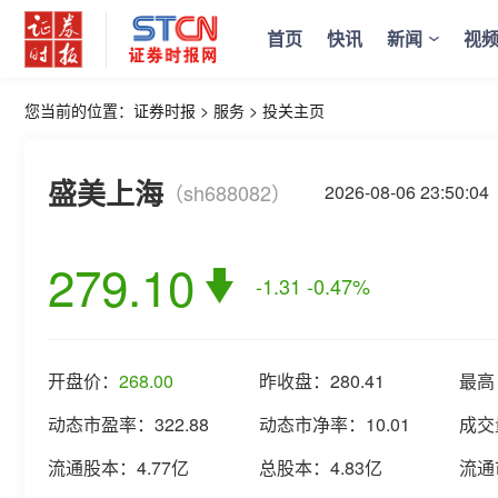
首页
快讯
新闻
视
您当前的位置：
证券时报
>
服务
>
投关主页
盛美上海
（sh688082）
2026-08-06 23:5
279.10
-1.31
-0.47%
开盘价：
268.00
昨收盘：
280.41
最高
动态市盈率：
322.88
动态市净率：
10.01
成交
流通股本：
4.77亿
总股本：
4.83亿
流通