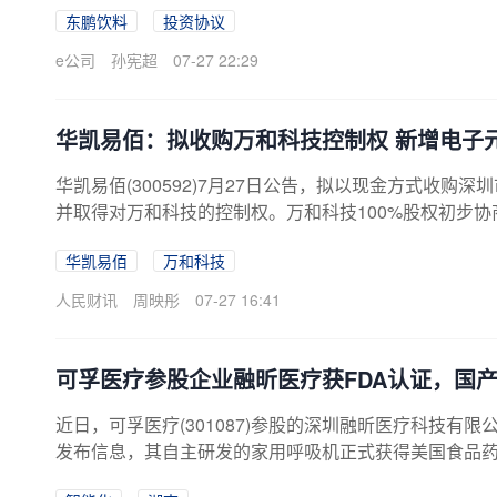
东鹏饮料
投资协议
亿元，专项负责推进、实施所投资项目。据介绍，东鹏饮
选址用地位于郑州经济技术开发区，拟用247.8亩工业
e公司
孙宪超
07-27 22:29
目自竣工之日起6个月内实现项目投产。东鹏饮料表示，
同时考虑到本项目建成后的市场开拓、生产线达产等诸多因
华凯易佰：拟收购万和科技控制权 新增电子
华凯易佰(300592)7月27日公告，拟以现金方式收购
并取得对万和科技的控制权。万和科技100%股权初步
有跨境电商业务稳定发展的基础上，新增相关业务板块
华凯易佰
万和科技
入占其营业收入的比例约95%。
人民财讯
周映彤
07-27 16:41
可孚医疗参股企业融昕医疗获FDA认证，国
近日，可孚医疗(301087)参股的深圳融昕医疗科技有限
发布信息，其自主研发的家用呼吸机正式获得美国食品药品监
次认证不仅意味着该产品具备进入美国市场的重要资质