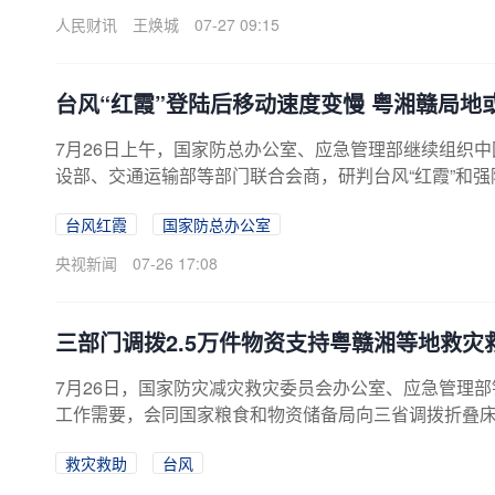
人民财讯
王焕城
07-27 09:15
台风“红霞”登陆后移动速度变慢 粤湘赣局地
7月26日上午，国家防总办公室、应急管理部继续组织
设部、交通运输部等部门联合会商，研判台风“红霞”和
室主任、应急管理部副部长兼水利部副部长陈敏主持会商
台风红霞
国家防总办公室
长、影响范围广，广东、湖南、江西等地局地可能有极
引发山洪和地质灾害，防汛防台风形势严峻复杂。
央视新闻
07-26 17:08
三部门调拨2.5万件物资支持粤赣湘等地救灾
7月26日，国家防灾减灾救灾委员会办公室、应急管理部
工作需要，会同国家粮食和物资储备局向三省调拨折叠床
资，支持地方妥善做好受灾群众紧急避险转移和安置救
救灾救助
台风