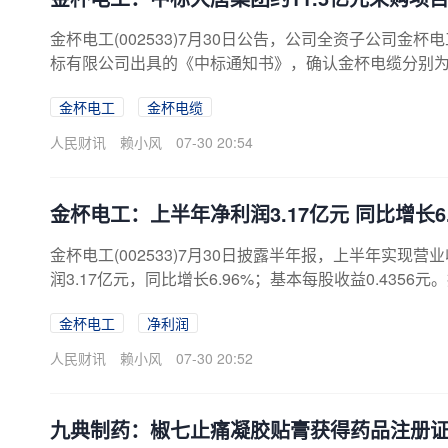
金杯电工(002533)7月30日公告，公司全资子公司
标有限公司出具的《中标通知书》，确认金杯电缆分别为中
缆、1-35kV铝合金电力电缆、6-35kV铜芯及铝芯
金杯电工
金杯电缆
额合计约为11.5亿元（含税）。
人民财讯
赖小风
07-30 20:54
金杯电工：上半年净利润3.17亿元 同比增长6.
金杯电工(002533)7月30日披露半年报，上半年实现营
润3.17亿元，同比增长6.96%；基本每股收益0.43
力设备需求增长以及特高压、工业电机等重点市场持续
金杯电工
净利润
细分化和国际化方向转型，业务结构进一步优化。
人民财讯
赖小风
07-30 20:52
九典制药：椒七止痛凝胶贴膏获得药品注册