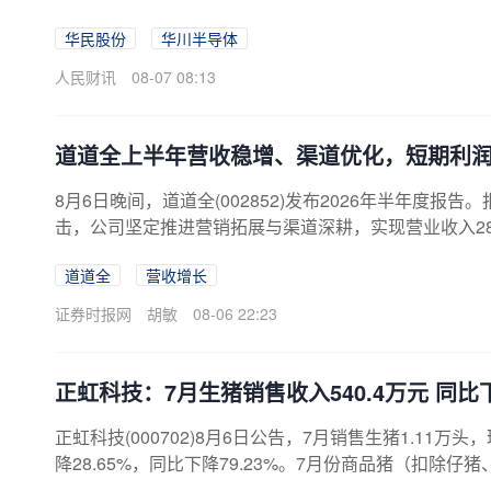
华民股份
华川半导体
人民财讯
08-07 08:13
道道全上半年营收稳增、渠道优化，短期利
8月6日晚间，道道全(002852)发布2026年半年度
击，公司坚定推进营销拓展与渠道深耕，实现营业收入28.
实现营业收入20.10亿元，同比增长14.77%。受主
道道全
营收增长
于成本上涨，当期利润阶段性承压，但公司生产、渠道
逻辑不变。包装油业务量价双升报告期内，根据Chnbran
证券时报网
胡敏
08-06 22:23
食用油品类中排名第8位...
正虹科技：7月生猪销售收入540.4万元 同比下
正虹科技(000702)8月6日公告，7月销售生猪1.11万头
降28.65%，同比下降79.23%。7月份商品猪（扣除仔猪、
7月份，公司累计销售生猪6.43万头，同比下降18.94%；