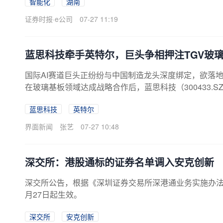
智能化
湖南
新、质量管理和国际认证方面取得的新突破。2025年
股融昕医疗30%股权，双方围绕呼吸健康领域开展产业协
证券时报·e公司
07-27 11:19
是双方推动国产呼吸健康产品创新升级、提升国际市场
医疗器械企业加快国际化发展的新趋势。全球呼吸健康需求
蓝思科技牵手英特尔，巨头争相押注TGV玻
国际AI赛道巨头正纷纷与中国制造龙头深度绑定，欲落地新
在玻璃基板领域达成战略合作后，蓝思科技（300433.
加速切入高景气的AI赛道。7月25日，蓝思科技公告
蓝思科技
英特尔
作备忘录，双方将TGV（玻璃通孔）先进封装作为合作
光加工、金属化通孔沉积及多层互连布线等关键工艺相
界面新闻
张艺
07-27 10:48
将提供说明性架构信息、可制造性设计（DF...
深交所：港股通标的证券名单调入安克创新
深交所公告，根据《深圳证券交易所深港通业务实施办法》
月27日起生效。
深交所
安克创新