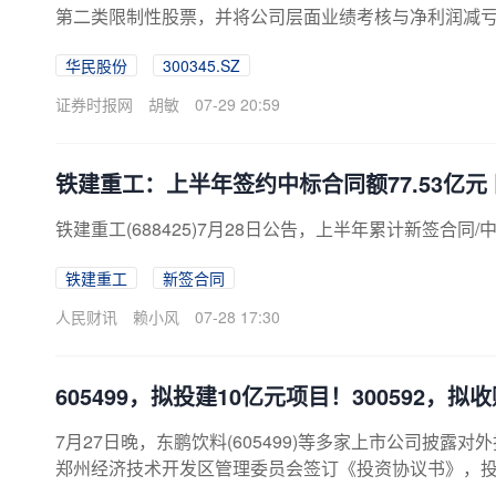
第二类限制性股票，并将公司层面业绩考核与净利润减
股份以2025年归母扣非净利润为基数，要求2026年至2
华民股份
300345.SZ
硅部件产品收入分别不低于600万元、3000万元、80
业务拓展直接绑定。据了解，2025年华民股份依托单晶
证券时报网
胡敏
07-29 20:59
尺寸高纯硅棒，实现半导...
铁建重工：上半年签约中标合同额77.53亿元 
铁建重工(688425)7月28日公告，上半年累计新签合同/中
铁建重工
新签合同
人民财讯
赖小风
07-28 17:30
605499，拟投建10亿元项目！300592，
7月27日晚，东鹏饮料(605499)等多家上市公司披露
郑州经济技术开发区管理委员会签订《投资协议书》，投
目”。为此，公司拟在郑州经济技术开发区注册设立郑州