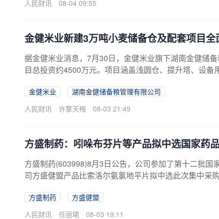
人民财讯
08-04 09:55
金健米业新建3万吨小麦储备仓及配套项目全
据金健米业消息，7月30日，金健米业旗下湖南金健储
目总投资约4500万元。项目涵盖浅圆仓、提升塔、设
成安装调试，目前整体设备运行状态平稳，已进入正常
金健米业
湖南金健储备粮管理有限公司
人民财讯
许擎天梅
08-03 21:49
方盛制药：吲哚布芬片等产品拟中选国家药
方盛制药(603998)8月3日公告，公司参加了第十二
司方盛健盟产品比索洛尔氨氯地平片拟中选此次集中采
方盛制药
方盛健盟
人民财讯
任丽珺
08-03 19:11