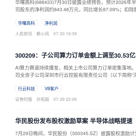
华曙高科(688433)7月30日披露业绩预告，预计2026
司股东的净利润约843.48万元，同比增长87.09%；扣
同比增长63.86%。报告期内公司业绩同比实现稳健增
华曙高科
净利润
年同期增加。
人民财讯
赖小风
07-30 16:39
300209：子公司算力订单金额上调至30.53
AI算力赛道持续爆发，相关上市公司算力订单密集落地。行云
司全资子公司深圳市行云控股有限责任公司（以下简称“深
服务协议》，深圳行云向VB客户提供算力服务，协议服务
行云科技
VB客户
VB客户系国内深耕超大上下文赛道、具备自研大模型底
身业务需求增加及对公司交付能力的认可，于近期与深
证券时报
孙宪超
07-29 22:06
行云提供的算力服务单元数翻倍，由原协议约定的128个
位算力服务费，对应算力服务费用总金额调整至30.53亿元
华民股份发布股权激励草案 半导体战略提速
7月29日晚间，华民股份（300345.SZ）披露股权激