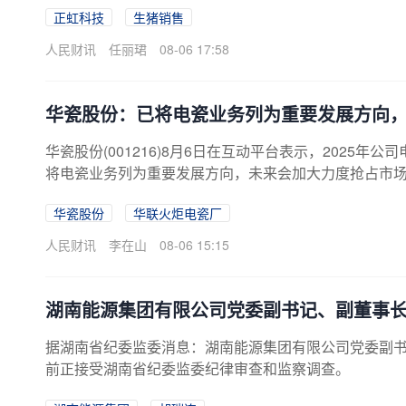
正虹科技
生猪销售
收入同比降幅较大，主要受生猪市场行情波动的影响。
人民财讯
任丽珺
08-06 17:58
华瓷股份：已将电瓷业务列为重要发展方向
华瓷股份(001216)8月6日在互动平台表示，2025年
将电瓷业务列为重要发展方向，未来会加大力度抢占市场
11日点火投产。当前在手订单良好，预计8月仍在产能
华瓷股份
华联火炬电瓷厂
单，如有达到披露标准的重大中标合同，公司将及时公
人民财讯
李在山
08-06 15:15
湖南能源集团有限公司党委副书记、副董事
据湖南省纪委监委消息：湖南能源集团有限公司党委副
前正接受湖南省纪委监委纪律审查和监察调查。