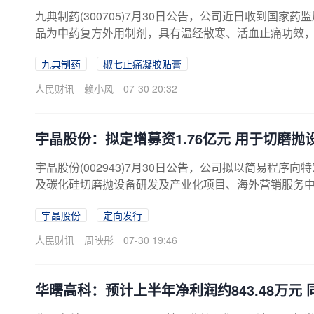
九典制药(300705)7月30日公告，公司近日收到国
品为中药复方外用制剂，具有温经散寒、活血止痛功效
减、活动不利、僵凝重滞等，该药品的上市为膝骨关节
九典制药
椒七止痛凝胶贴膏
人民财讯
赖小风
07-30 20:32
宇晶股份：拟定增募资1.76亿元 用于切磨抛
宇晶股份(002943)7月30日公告，公司拟以简易程序
及碳化硅切磨抛设备研发及产业化项目、海外营销服务
宇晶股份
定向发行
人民财讯
周映彤
07-30 19:46
华曙高科：预计上半年净利润约843.48万元 同