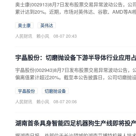
奥士康(002913)8月7日发布股票交易异常波动公告
累计达到20%。近期，市场对英伟达、谷歌、AMD等A
司未与英伟达、谷歌开展订单合作，公司与AMD的业务
奥士康
英伟达
存在不确定性。2025年度，公司AI服务器相关产品营业
司营业收入的比例约7%。公司AI相关业务目前对公司
人民财讯
赖小风
08-07 20:43
宇晶股份：切磨抛设备下游半导体行业应用占
宇晶股份(002943)8月7日发布股票交易异常波动公告
偏离值累计超过20%。截至本公告披露日，公司切磨抛
子行业应用占比较低，其中半导体行业应用占比不超过5
宇晶股份
切磨抛设备
人民财讯
赖小风
08-07 20:06
湖南首条具身智能四足机器狗生产线即将投
据湖南日报，总部位于长沙望城的湖南艾博特机器人技术