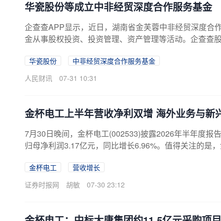
华瓷股份等成立中非经贸深度合作服务基金
企查查APP显示，近日，湖南省金芙蓉中非经贸深度合
金从事股权投资、投资管理、资产管理等活动。企查查
华瓷股份
中非经贸深度合作服务基金
人民财讯
07-31 10:31
金杯电工上半年营收净利双增 海外业务与新
7月30日晚间，金杯电工(002533)披露2026年半年度
归母净利润3.17亿元，同比增长6.96%。值得关注
新增量，双主业持续夯实基本盘，业务结构持续优化，
金杯电工
营收增长
支撑。经营业绩稳步提升数据显示，2022年上半年至202
润由1.98亿元增长至3.75亿元。经营规模扩大的同
证券时报网
胡敏
07-30 23:12
现，金杯电工...
金杯电工：中标大唐集团约11.5亿元采购项