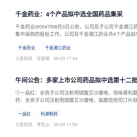
千金药业：4个产品拟中选全国药品集采
千金药业(600479)8月3日公告，公司及子公司千金
集中采购的投标工作，公司及千金湘江药业共4个产品拟
巴瑞替尼片、苯甲酸阿格列汀片。
千金药业
千金湘江药业
人民财讯
任丽珺
08-03 17:44
午间公告：多家上市公司药品拟中选第十二批
①一品红：全资子公司注射用硫酸艾沙康唑、培哚普利
药：全资子公司注射用硫酸艾沙康唑、盐酸倍他司汀片
唑嗪缓释片、美阿沙坦钾片拟中标第十二批全国药品集
一品红
科源制药
证监会备案。⑤新乡化纤：向特定对象发行A股股票申请
人民财讯
李在山
08-03 11:56