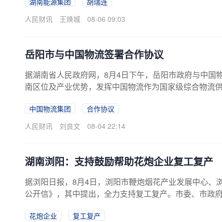
湖南能源集团
胡瑞连
人民财讯
王焕城
08-06 09:03
岳阳市与中国物流签署合作协议
据湖南省人民政府网，8月4日下午，岳阳市政府与中国
南区位及产业优势，发挥中国物流作为国家级综合物流
绿色运力、铁水联运、智慧物流等领域协同联动，加快实
中国物流集团
合作协议
人民财讯
刘良文
08-04 22:14
湖南浏阳：支持鼓励帮助花炮企业复工复产
据浏阳日报，8月4日，浏阳市鞭炮烟花产业发展中心、
公开信》，其中提出，全力支持复工复产。市委、市政
调度，应急局牵头抓总，自然资源局、林业局、花炮中
花炮企业
复工复产
书、时间表和路线图。按照“企业主体、乡镇主责、专班主