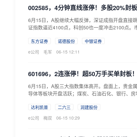
002585，4分钟直线涨停！多股20%封
6月15日，A股继续大幅反弹，深证成指开盘直接跳空
证指数逼近4100点，科创50也一度冲击2100点。
东方证券
诺德股份
中银证券
e公司
毛军
06-15 12:11
601696，2连涨停！超50万手买单封
6月15日，A股三大指数集体高开。盘面上，贵金
导体等板块开盘活跃；煤炭、石油石化、银行、房地
达利凯普
二六三
润建股份
e公司
梅双
06-15 10:29