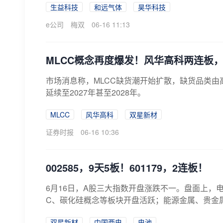
生益科技
和远气体
昊华科技
e公司
梅双
06-16 11:13
MLCC概念再度爆发！风华高科两连板，
市场消息称，MLCC缺货潮开始扩散，缺货品类
延续至2027年甚至2028年。
MLCC
风华高科
双星新材
证券时报
06-16 10:36
002585，9天5板！601179，2连板！
6月16日，A股三大指数开盘涨跌不一。盘面上，
C、碳化硅概念等板块开盘活跃；能源金属、贵金属
双星新材
中国西电
电池