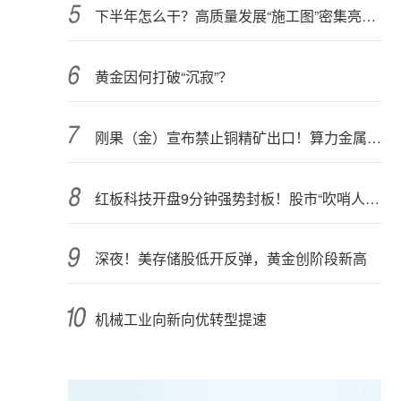
下半年怎么干？高质量发展“施工图”密集亮相 聚焦主业提质增效 国资央企向AI要动能
黄金因何打破“沉寂”？
刚果（金）宣布禁止铜精矿出口！算力金属影响多大？
红板科技开盘9分钟强势封板！股市“吹哨人”突然改口！市场风向变了？
深夜！美存储股低开反弹，黄金创阶段新高
机械工业向新向优转型提速