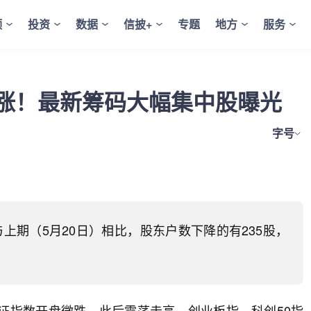
频
投资
数据
信披+
专题
地方
服务
涨！最新筹码大幅集中股曝光
字号
与上期（5月20日）相比，股东户数下降的有235股，
证指数开盘微跌，此后震荡走高，创业板指、科创50指