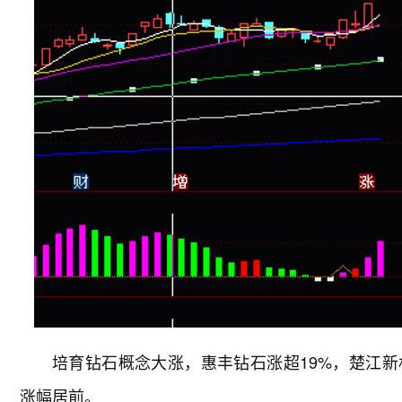
培育钻石概念大涨，惠丰钻石涨超19%，楚江
涨幅居前。