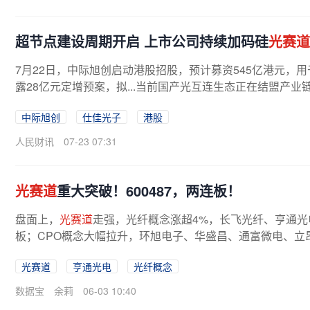
超节点建设周期开启 上市公司持续加码硅
光赛道
7月22日，中际旭创启动港股招股，预计募资545亿港元，
露28亿元定增预案，拟...当前国产光互连生态正在结盟产
中际旭创
仕佳光子
港股
人民财讯
07-23 07:31
光赛道
重大突破！600487，两连板！
盘面上，
光赛道
走强，光纤概念涨超4%，长飞光纤、亨通光电(
板；CPO概念大幅拉升，环旭电子、华盛昌、通富微电、立
光电联合中国移动、山东移动自主设计...
光赛道
亨通光电
光纤概念
数据宝
余莉
06-03 10:40