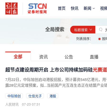
首页
快讯
新闻
视
全局搜索
标题搜索
列表排序：
按
全部
资讯
公告
直播
超节点建设周期开启 上市公司持续加码硅
光赛道
7月22日，中际旭创启动港股招股，预计募资545亿港元，
露28亿元定增预案，拟...当前国产光互连生态正在结盟产
中际旭创
仕佳光子
港股
人民财讯
07-23 07:31