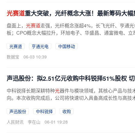
光赛道
重大突破，光纤概念大涨！最新筹码大幅
盘面上，
光赛道
走强，光纤概念涨超4%，长飞光纤、亨通光电(
板；CPO概念大幅拉升，环旭电子、华盛昌、通富微电、立
光电联合中国移动、山东移动自主设计...
光赛道
亨通光电
中国移动
数据宝
06-03 10:39
声迅股份：拟2.51亿元收购中科锐择51%股权 
中科锐择长期深耕特种
光
器件与模块领域，其核心产品与技
向。本次收购完成后，公司将快速切入具备高成长性与高技
声迅股份
中科锐择
收购
人民财讯
李在山
06-01 19:28