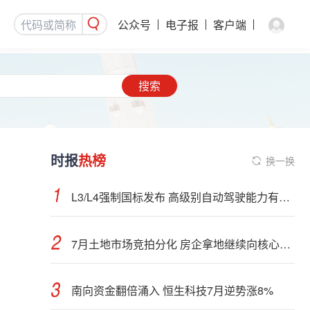
公众号
电子报
客户端
搜索
时报
热榜
换一换
L3/L4强制国标发布 高级别自动驾驶能力有望看齐“老司机”
7月土地市场竞拍分化 房企拿地继续向核心城市聚集
南向资金翻倍涌入 恒生科技7月逆势涨8%