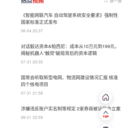
热点
视频
换一换
《智能网联汽车 自动驾驶系统安全要求》强制性
国家标准正式发布
08-04 20:37
对话毅达资本&帕西尼：成本从10万元到199元，
揭秘机器人“触觉”破局背后的资本逻辑
07-31 20:35
国常会听取新型电网、物流网建设情况汇报 核准
四个核电项目
07-31 21:58
涉嫌违反账户实名制等规定 2家券商被证监会立案
08-01 22:59