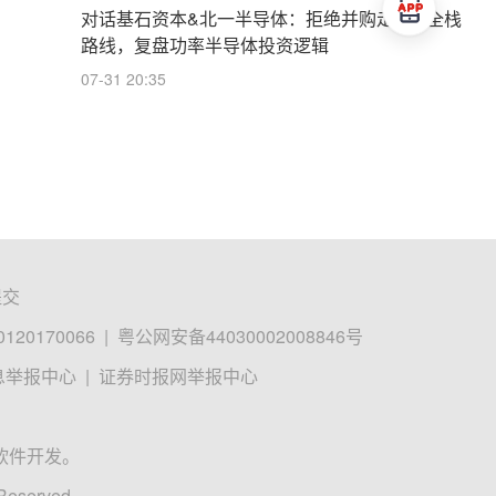
对话基石资本&北一半导体：拒绝并购走IDM全栈
路线，复盘功率半导体投资逻辑
07-31 20:35
提交
0170066
|
粤公网安备44030002008846号
息举报中心
|
证券时报网举报中心
软件开发。
 Reserved