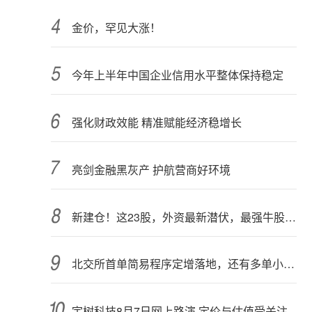
金价，罕见大涨！
今年上半年中国企业信用水平整体保持稳定
强化财政效能 精准赋能经济稳增长
亮剑金融黑灰产 护航营商好环境
新建仓！这23股，外资最新潜伏，最强牛股在列
北交所首单简易程序定增落地，还有多单小额快速融资推进中
宇树科技8月7日网上路演 定价与估值受关注