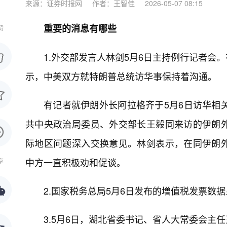
来源：证券时报网
作者：王智佳
2026-05-07 08:15
重要的消息有哪些
赞
1.外交部发言人林剑5月6日主持例行记者会
示，中美双方就特朗普总统访华事保持着沟通。
有记者就伊朗外长阿拉格齐于5月6日访华相
共中央政治局委员、外交部长王毅同来访的伊朗
际地区问题深入交换意见。林剑表示，在同伊朗
中方一直积极劝和促谈。
享
2.国家税务总局5月6日发布的增值税发票数据
3.5月6日，湖北省委书记、省人大常委会主