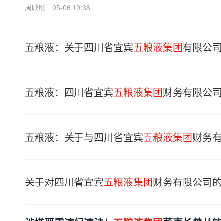
周映彤
05-06 19:36
五粮液：关于四川省宜宾
五粮液集团
有限公
五粮液：四川省宜宾
五粮液集团
财务有限公
五粮液：关于与四川省宜宾
五粮液集团
财务
关于对四川省宜宾
五粮液集团
财务有限公司