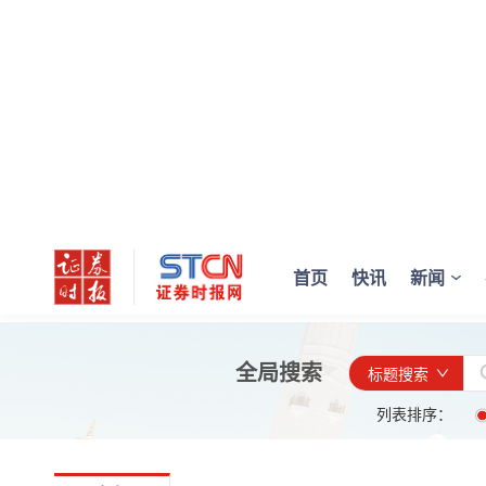
首页
快讯
新闻
全局搜索
标题搜索
列表排序：