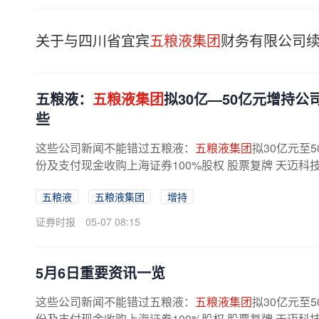
关于与四川省宜宾
五粮液集团
财务有限公司
五粮液：
五粮液集团
拟30亿—50亿元增持
些
这些公司新闻不能错过五粮液：
五粮液集团
拟30亿元至
份及支付现金收购上海证券100%股权 股票复牌 天迈科
5%股权 股票复牌共进股份：拟5000...
五粮液
五粮液集团
增持
证券时报
05-07 08:15
5月6日重要资讯一览
这些公司新闻不能错过五粮液：
五粮液集团
拟30亿元至
份及支付现金收购上海证券100%股权 股票复牌 天迈科