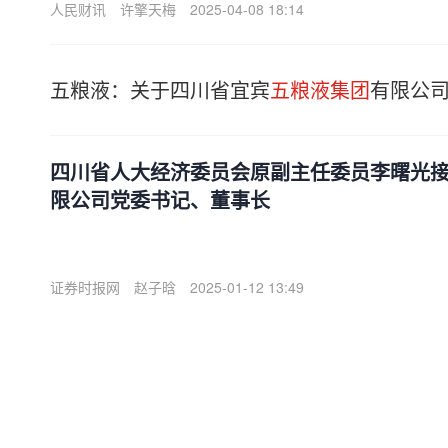
人民财讯
许擎天梅
2025-04-08 18:14
五粮液：关于四川省宜宾
五粮液集团
有限公
四川省人大经济委员会原副主任委员李曙光接
限公司党委书记、董事长
证券时报网
赵子晗
2025-01-12 13:49