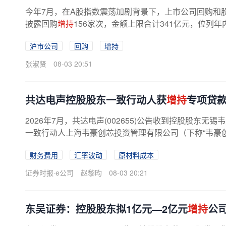
今年7月，在A股指数震荡加剧背景下，上市公司回购和
披露回购
增持
156家次，金额上限合计341亿元，位列年
沪市公司
回购
增持
张淑贤
08-03 20:51
共达电声控股股东一致行动人获
增持
专项贷
2026年7月，共达电声(002655)公告收到控股股东无
一致行动人上海韦豪创芯投资管理有限公司（下称“韦豪
的告知函》，韦豪创芯基于对...
财务费用
汇率波动
原材料成本
证券时报·e公司
赵黎昀
08-03 20:21
东吴证券：控股股东拟1亿元—2亿元
增持
公