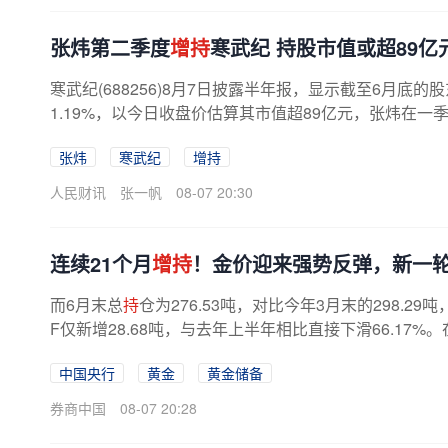
张炜第二季度
增持
寒武纪 持股市值或超89亿
寒武纪(688256)8月7日披露半年报，显示截至6月底
1.19%，以今日收盘价估算其市值超89亿元，张炜在一季
张炜
寒武纪
增持
人民财讯
张一帆
08-07 20:30
连续21个月
增持
！金价迎来强势反弹，新一
而6月末总
持
仓为276.53吨，对比今年3月末的298.29
F仅新增28.68吨，与去年上半年相比直接下滑66.17
现两位数的大幅下滑。2026年上半年，...
中国央行
黄金
黄金储备
券商中国
08-07 20:28