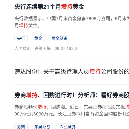
央行连续第21个月
增持
黄金
央行数据显示，中国7月末黄金储备7608万盎司，6月末为
月
增持
黄金。
央行
黄金
黄金储备
人民财讯
许擎天梅
08-07 16:06
速达股份：关于高级管理人员
增持
公司股份
券商
增持
、回购进行时！分析师：看好券商
券商股频现
增持
、回购潮。近日，东吴证券控股股东拟
00万元到6000万元。长江证券拟用自有资金回购股份
购中。上述
增持
回购的理由均是基于对...
券商
东吴证券
兴业证券