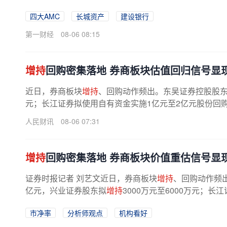
责主业、审慎开展综合金融服务”的...
四大AMC
长城资产
建设银行
第一财经
08-06 08:15
增持
回购密集落地 券商板块估值回归信号显
近日，券商板块
增持
、回购动作频出。东吴证券控股股
元；长江证券拟使用自有资金实施1亿元至2亿元股份回购
人民财讯
08-06 07:31
增持
回购密集落地 券商板块价值重估信号显
证券时报记者 刘艺文近日，券商板块
增持
、回购动作频
亿元，兴业证券股东拟
增持
3000万元至6000万元；
股份回购，华安证券、国金证券的...
市净率
分析师观点
机构看好