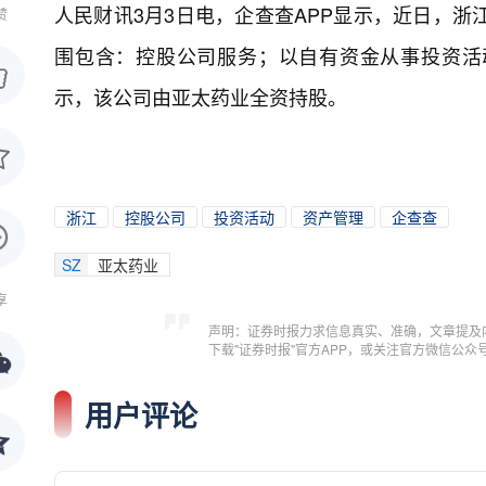
人民财讯3月3日电，
企查查APP显示，近日，浙
赞
围包含：控股公司服务；以自有资金从事投资活
示，该公司由亚太药业全资持股。
浙江
控股公司
投资活动
资产管理
企查查
SZ
亚太药业
享
声明：证券时报力求信息真实、准确，文章提及
下载"证券时报"官方APP，或关注官方微信公
用户评论