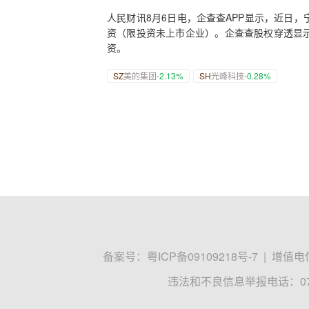
人民财讯8月6日电，企查查APP显示，近日
资（限投资未上市企业）。企查查股权穿透显
资。
SZ
美的集团
-2.13%
SH
光峰科技
-0.28%
备案号：
粤ICP备09109218号-7
|
增值电信
违法和不良信息举报电话：0755