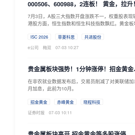
000506、600988，2连板！ 黄金，拉升
7月3日，A股三大指数开盘涨跌不一，权重股表现较
港股方面，恒生指数和恒生科技指数飘红。黄金板块大幅高
ISC 2026
菲菱科思
共进股份
e公司
梅双
07-03 10:27
贵金属板块强势！1分钟涨停！招金黄金
在非农就业数据发布后，交易员削减了对美联储加
月加息，此前为10月。
招金黄金
赤峰黄金
晓程科技
证券时报
07-03 10:11
贵金属板块高开 招金黄金等多股涨停