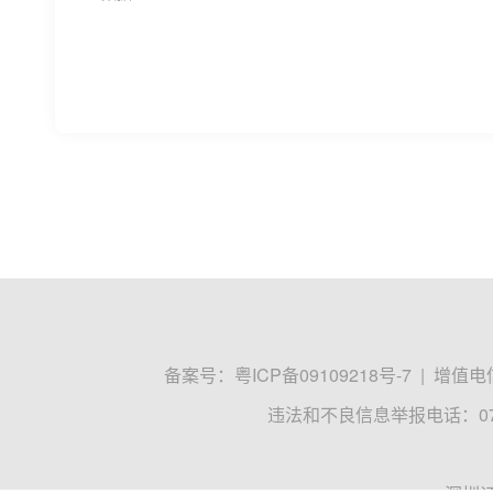
黄金概念开盘大涨 西部黄金涨停
黄金概念开盘大涨，西部黄金涨停，晓程科技、山
黄金概念
西部黄金
晓程科技
人民财讯
李在山
04-08 09:30
最高暴增8747%！多只A股发布一季
重要的消息有哪些1．4月8日（周三）申购提示：尚水智
股，申购上限0.6万股。投资有风险，申购需谨慎。2
国家外汇管理局
外汇储备
黄金储备
证券时报
04-08 07:51