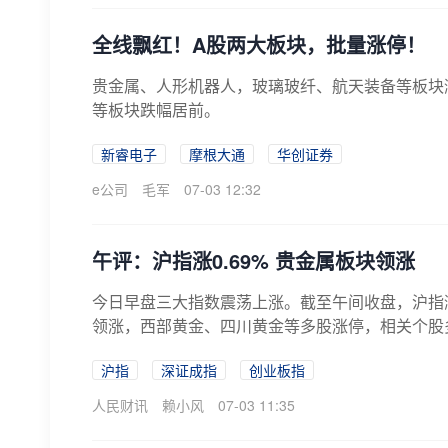
全线飘红！A股两大板块，批量涨停！
贵金属、人形机器人，玻璃玻纤、航天装备等板块
等板块跌幅居前。
新睿电子
摩根大通
华创证券
e公司
毛军
07-03 12:32
午评：沪指涨0.69% 贵金属板块领涨
今日早盘三大指数震荡上涨。截至午间收盘，沪指涨0
领涨，西部黄金、四川黄金等多股涨停，相关个股多
沪指
深证成指
创业板指
人民财讯
赖小风
07-03 11:35