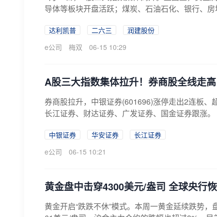
导体等板块开盘活跃；煤炭、石油石化、银行、房地
达利凯普
二六三
润建股份
e公司
梅双
06-15 10:29
A股三大指数集体拉升！券商股全线走高
券商股拉升，中银证券(601696)涨停走出2连板
长江证券、财达证券、广发证券、国金证券跟涨。
中银证券
华安证券
长江证券
e公司
06-15 10:21
黄金盘中击穿4300美元/盎司 全球央行
黄金开启“跌跌不休”模式。本周一黄金延续跌势，盘中