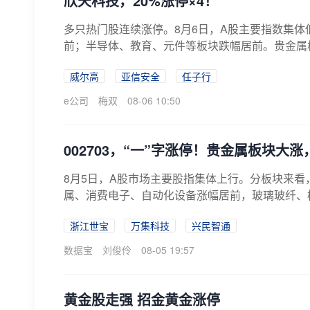
欣天科技，20%涨停×4！
多只热门股连续涨停。8月6日，A股主要指数集
前；半导体、教育、元件等板块跌幅居前。贵金属板
威尔高
亚信安全
任子行
e公司
梅双
08-06 10:50
002703，“一”字涨停！贵金属板块
8月5日，A股市场主要股指集体上行。分板块来
属、消费电子、自动化设备涨幅居前，玻璃玻纤、
行、...
浙江世宝
万集科技
兴民智通
数据宝
刘俊伶
08-05 19:57
黄金股走强 招金黄金涨停