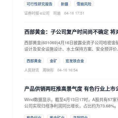
可行性研究报告
新疆
雪崩风险
证券时报·e公司
司迪
04-16 17:51
西部黄金：子公司复产时间尚不确定 将
西部黄金(601069)4月16日披露全资子公司
设计及安全设施设计、水土保持方案、安全预评价、环
西部黄金
金矿
宏发铁合金
人民财讯
周映彤
04-16 16:54
产品供销两旺推高景气度 有色行业上市
Wind数据显示，截至4月13日17时，A股共有57
公司实现归母净利润同比增长，占比约为73.68%。从
有色行业
紫金矿业
洛阳钼业