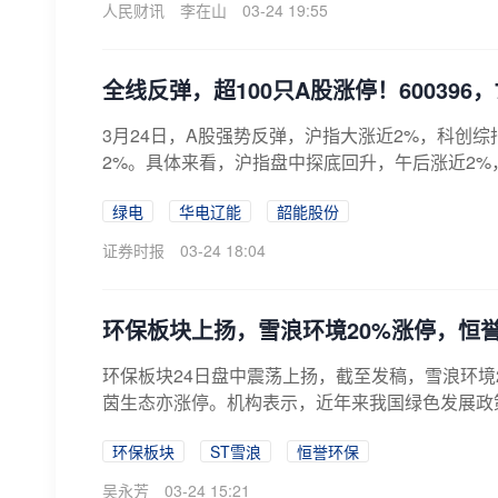
人民财讯
李在山
03-24 19:55
全线反弹，超100只A股涨停！600396，
3月24日，A股强势反弹，沪指大涨近2%，科创
2%。具体来看，沪指盘中探底回升，午后涨近2%，
绿电
华电辽能
韶能股份
证券时报
03-24 18:04
环保板块上扬，雪浪环境20%涨停，恒
环保板块24日盘中震荡上扬，截至发稿，雪浪环境
茵生态亦涨停。机构表示，近年来我国绿色发展政策
环保板块
ST雪浪
恒誉环保
吴永芳
03-24 15:21