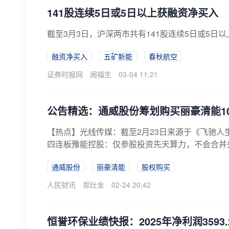
141股连续5日或5日以上获融资净买入
截至3月3日，沪深两市共有141股连续5日或5日
融资净买入
五矿新能
春秋航空
证券时报网
阙福生
03-04 11:21
公告精选：通威股份筹划购买丽豪清能1
【热点】光线传媒：截至2月23日来源于《飞驰人生3
四连板豫能控股：仅参股投资先天算力，不会合并先
通威股份
丽豪清能
股权购买
人民财讯
郑灶金
02-24 20:42
恒誉环保业绩快报：2025年净利润3593.2