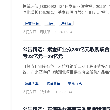
恒誉环保(688309)2月24日发布业绩快报，2025
同比增长106.25%；基本每股收益0.4491元。报告
恒誉环保
山东
净利润
人民财讯
周映彤
02-24 18:04
公告精选：紫金矿业拟280亿元收购联合黄
亏23亿元—29亿元
【热点】铜陵有色：米拉多铜矿二期工程正式投产
议，向比亚迪锂电池湖北项目供应协议所购产品每年至
紫金矿业
联合黄金
铜陵有色
人民财讯
郑灶金
01-26 20:44
公告精选：正海磁材等第三季度净利润