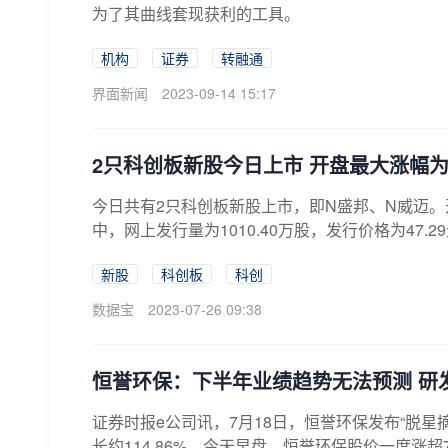
为了其曲线套现获利的工具。
机构
证券
转融通
界面新闻
2023-09-14 15:17
2只科创板新股今日上市 开盘最大涨幅为4
今日共有2只科创板新股上市，即N盛邦、N威迈。开盘分
中，网上发行量为1010.40万股，发行价格为47.29元
新股
科创板
科创
数据宝
2023-07-26 09:38
恒誉环保：下半年业绩趋势无法预测 研
证券时报e公司讯，7月18日，恒誉环保发布“脱星
长约114.86%。今天早盘，恒誉环保股价一度涨超