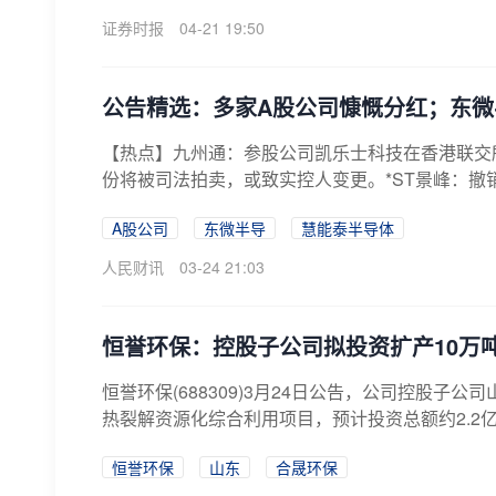
证券时报
04-21 19:50
公告精选：多家A股公司慷慨分红；东
【热点】九州通：参股公司凯乐士科技在香港联交所
份将被司法拍卖，或致实控人变更。*ST景峰：撤销
A股公司
东微半导
慧能泰半导体
人民财讯
03-24 21:03
恒誉环保：控股子公司拟投资扩产10万
恒誉环保(688309)3月24日公告，公司控股子
热裂解资源化综合利用项目，预计投资总额约2.2亿
恒誉环保
山东
合晟环保