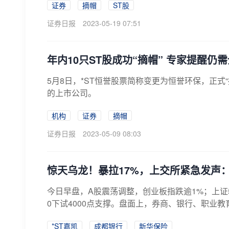
证券
摘帽
ST股
证券日报
2023-05-19 07:51
年内10只ST股成功“摘帽” 专家提醒仍
5月8日，*ST恒誉股票简称变更为恒誉环保，正式
的上市公司。
机构
证券
摘帽
证券日报
2023-05-09 08:03
惊天乌龙！暴拉17%，上交所紧急发声
今日早盘，A股震荡调整，创业板指跌逾1%；上证5
0下试4000点支撑。盘面上，券商、银行、职业教
*ST嘉凯
成都银行
新华保险