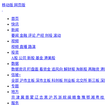
移动版
网页版
首页
快讯
新闻
要闻
金融
评论
产经
创投
滚动
视频
视频
直播
路演
投资
A股
公司
新股
基金
港美股
数据
数据资讯
盯盘面
看资金
追风向
解财报
淘新股
再融资
港
信披+
全部
沪市主板
深市主板
科创板
创业板
北交所
新三板
深
专题
地方
京
津
冀
晋
蒙
辽
吉
黑
沪
苏
浙
皖
闽
赣
鲁
豫
鄂
湘
粤
桂
服务