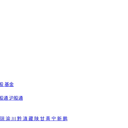
股
基金
股通
沪股通
琼
渝
川
黔
滇
藏
陕
甘
青
宁
新
鹏