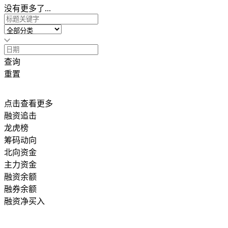
没有更多了...
查询
重置
点击查看更多
融资追击
龙虎榜
筹码动向
北向资金
主力资金
融资余额
融券余额
融资净买入