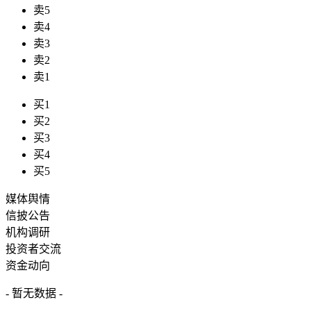
卖5
卖4
卖3
卖2
卖1
买1
买2
买3
买4
买5
媒体舆情
信披公告
机构调研
投资者交流
资金动向
- 暂无数据 -