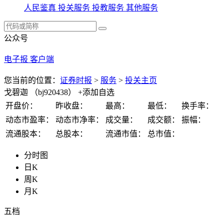
人民鉴真
投关服务
投教服务
其他服务
公众号
电子报
客户端
您当前的位置：
证券时报
>
服务
>
投关主页
戈碧迦
（bj920438）
+添加自选
开盘价：
昨收盘：
最高：
最低：
换手率：
动态市盈率：
动态市净率：
成交量：
成交额：
振幅：
流通股本：
总股本：
流通市值：
总市值：
分时图
日K
周K
月K
五档