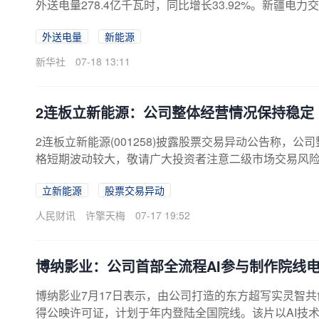
外送电量278.4亿千瓦时，同比增长33.92%。新疆电
准煤约587万吨，减排二氧化碳约1584万吨。
外送电量
新能源
新华社
07-18 13:11
2连板立新能源：公司整体经营情况保持稳定
2连板立新能源(001258)披露股票交易异动公告称
格短期波动较大，敬请广大投资者注意二级市场交易风
立新能源
股票交易异动
人民财讯
许擎天梅
07-17 19:52
博纳影业：公司首部全流程AI参与制作院线
博纳影业7月17日表示，由公司打造的东方超写实灵智
得公映许可证，计划于年内登陆全国院线。该片以AI技