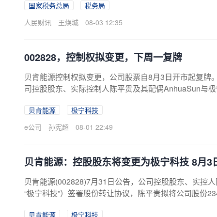
国家税务总局
税务局
人民财讯
王焕城
08-03 12:35
002828，控制权拟变更，下周一复牌
贝肯能源控制权拟变更，公司股票自8月3日开市起复牌。贝肯
司控股股东、实际控制人陈平贵及其配偶AnhuaSun与
宁科技”）共同签署《股份转让协议》，陈平贵拟将其持有的
贝肯能源
极宁科技
总股本的11.65%）转让给极宁科技，交易对价为4.08亿
届满后，拟以大宗交易的方式将其持有的304.47万股贝
e公司
孙宪超
08-01 22:49
让给极宁科技。本次权益变动完成后，极宁科技持有公司264
6%，公司控股股东将变更为极宁科技...
贝肯能源：控股股东将变更为极宁科技 8月3
贝肯能源(002828)7月31日公告，公司控股股东、实控
“极宁科技”）签署股份转让协议，陈平贵拟将公司股份234
4.0775亿元；Anhua Sun拟以大宗交易的方式将公司
贝肯能源
极宁科技
益变动完成后，极宁科技持有公司13.16%股份，公司