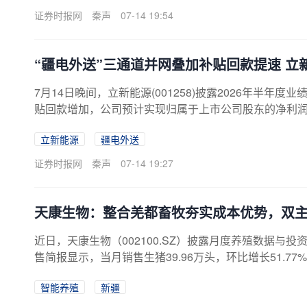
运行的周期阶段。需求端，全国固定资产投资降幅扩大
证券时报网
秦声
07-14 19:54
因素叠加影响下，...
“疆电外送”三通道并网叠加补贴回款提速 立新
7月14日晚间，立新能源(001258)披露2026年半
贴回款增加，公司预计实现归属于上市公司股东的净利润6000
显示，立新能源作为新疆地区以新能源发电为核心主业
立新能源
疆电外送
能等可再生能源进行开发并转换为电能，在国家将新疆定
细化管理夯实发展基础，并积极探索绿电直连、源网荷
证券时报网
秦声
07-14 19:27
务商转型。2026年，立新能...
天康生物：整合羌都畜牧夯实成本优势，双主
近日，天康生物（002100.SZ）披露月度养殖数据与投
售简报显示，当月销售生猪39.96万头，环比增长51.77
猪184.84万头，同比增长20.95%。本月及累计销量同
智能养殖
新疆
月将控股子公司羌都畜牧纳入合并报表范围，其出栏数据
同期，管理层在羌都畜牧南疆基地调研座谈会上，就12.