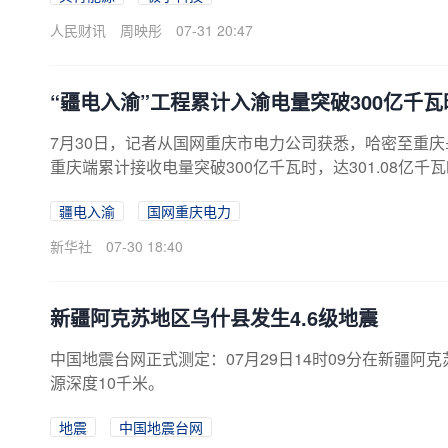
司股票8月3日复牌。
人民财讯
周映彤
07-31 20:47
“疆电入渝”工程累计入渝电量突破300亿千瓦
7月30日，记者从国网重庆市电力公司获悉，哈密至重庆
重庆端累计接收电量突破300亿千瓦时，达301.08亿
大动脉，在今夏迎峰度夏关键期持续高负荷稳定运行，
疆电入渝
国网重庆电力
新华社
07-30 18:40
新疆阿克苏地区乌什县发生4.6级地震
中国地震台网正式测定：07月29日14时09分在新疆阿克苏
源深度10千米。
地震
中国地震台网