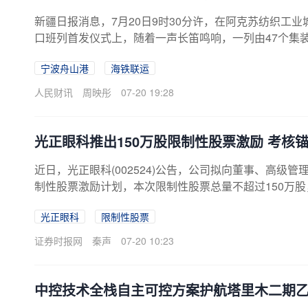
新疆日报消息，7月20日9时30分许，在阿克苏纺织工
口班列首发仪式上，随着一声长笛鸣响，一列由47个集
趟直达宁波舟山港的出口班列，铁路运距超4900公里
宁波舟山港
海铁联运
宁波舟山港，阿克苏从此迈向东西通、陆海连的对外开
人民财讯
周映彤
07-20 19:28
光正眼科推出150万股限制性股票激励 考核锚定
近日，光正眼科(002524)公告，公司拟向董事、高级管
制性股票激励计划，本次限制性股票总量不超过150万股，
年净利润不低于2000万元。资料显示，截至2025年
光正眼科
限制性股票
锡、郑州、呼和浩特等10个中心城市开设了专业眼科医院和
群为中心平台的连锁诊疗体系，技术水平及业务规模均
证券时报网
秦声
07-20 10:23
视光、眼综合等诊疗服务，结算...
中控技术全栈自主可控方案护航塔里木二期