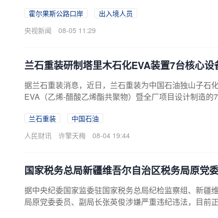
纪录。
霍尔果斯公路口岸
出入境人员
央视新闻
08-05 11:29
兰石重装研制塔里木石化EVA装置7台核心设
据兰石重装消息，近日，兰石重装为中国石油独山子石化公
EVA（乙烯-醋酸乙烯酯共聚物）暨全厂项目设计制造的
兰石重装
中国石油
人民财讯
许擎天梅
08-04 19:44
国家税务总局新疆维吾尔自治区税务局原党
据中央纪委国家监委驻国家税务总局纪检监察组、新疆
局原党委委员、副局长张英俊涉嫌严重违纪违法，目前
疆维吾尔自治区监察委员会监察调查。