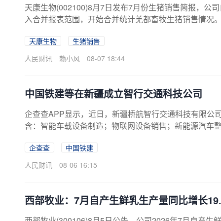
天康生物(002100)8月7日发布7月份生猪销售简报，公
入合并报表范围，开始合并统计羌都畜牧生猪销售情况。7月份
5%（为保持同比口径一致，上年同期基数含羌都畜牧数据，
天康生物
生猪销售
下降12.47%。7月份商品猪（扣除仔猪、种猪后）销售均
4.44万头，较去年同期增长13.62%（上年同期基数含羌
人民财讯
赖小风
08-07 18:44
中国铁建等在新疆成立智行交通科技公司
企查查APP显示，近日，新疆桥航智行交通科技有限公司
含：智能车载设备制造；物联网设备销售；新能源汽车
透显示，该公司由中国铁建全资子公司中国铁建大桥工
企查查
中国铁建
人民财讯
08-06 16:15
西部牧业：7月自产生鲜乳生产量同比增长19.
西部牧业(300106)8月5日公告，公司2026年7月自产生鲜