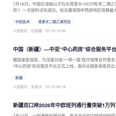
7月16日，中国石油独山子石化塔里木120万吨/年二期
目”）一次投料试车成功，标志着我国中西部地区规模最
自主可控领域，取得实质性进展。中控技术作为该项目
中控技术
塔里木二期乙烯项目
化的全栈自主可控方案。
人民财讯
任丽珺
07-19 18:42
中国（新疆）—中亚“中心药房”综合服务平
据国家医保局，为深度对接“一带一路”医疗保障合作需
“中心药房”综合服务平台正式上线，面向全国各类医药
通道。目前，平台入驻医药企业总量突破600家，线上常态
新疆
便携医疗器械326种、中草药2471种，促成医药出口订单1
人民财讯
刘良文
07-19 08:19
新疆双口岸2026年中欧班列通行量突破1万列
7月17日，一列满载机械设备、电子产品的中欧班列经