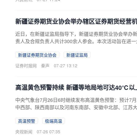
新疆证券期货业协会举办辖区证券期货经营
近日，在新疆证监局指导下，新疆证券期货业协会举办
责人及合规负责人共计300余人参会。本次活动旨在进
提升规范经营质效。会上，新疆证监局主要负责同志强
新疆证券期货业协会
新疆证监局
构持续健康发展，既要辩证看待当前经济形势、市场情
不同程度的经营观、业绩观和风险观偏差问题。各机构大
证券时报网
秦声
07-27 13:12
体经济提供专业服务；坚持以投资者回报作为衡量业绩的标
高温黄色预警持续 新疆等地局地可达40℃以
中央气象台7月26日6时继续发布高温黄色预警：预计7
中西部、陕西南部以及河南东南部、安徽中北部、江苏
南部、贵州东部、海南岛中北部等地有35℃以上高温天
高温预警
极端高温
盆地、重庆西部、浙江北部、河南东南部、安徽北部、湖
新疆东部和南疆盆地、内蒙古西部、重庆西部、四川东部
央视新闻
07-26 07:35