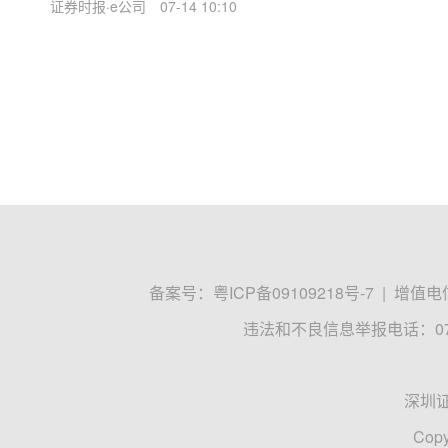
证券时报·e公司
07-14 10:10
“十五五”发展路径，与机构投资者进行了深度交流。在
争特征凸显的背景下，天康生物坚持“存量整合、...
备案号：
粤ICP备09109218号-7
|
增值电信
违法和不良信息举报电话：0755
深圳
Copy