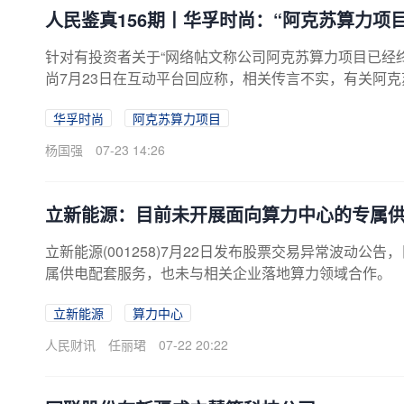
人民鉴真156期丨华孚时尚：“阿克苏算力项
针对有投资者关于“网络帖文称公司阿克苏算力项目已经
尚7月23日在互动平台回应称，相关传言不实，有关阿
发布的公告或信息为准。公司表示，相关团队正在积极
华孚时尚
阿克苏算力项目
情、客户需求、设备供货等因素合理安排投产运营进度
杨国强
07-23 14:26
立新能源：目前未开展面向算力中心的专属
立新能源(001258)7月22日发布股票交易异常波动
属供电配套服务，也未与相关企业落地算力领域合作。
立新能源
算力中心
人民财讯
任丽珺
07-22 20:22