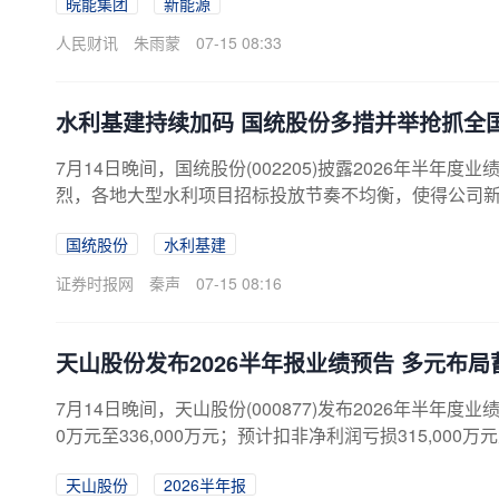
皖能集团
新能源
人民财讯
朱雨蒙
07-15 08:33
水利基建持续加码 国统股份多措并举抢抓全
7月14日晚间，国统股份(002205)披露2026年半
烈，各地大型水利项目招标投放节奏不均衡，使得公司新
亿至2亿元，归属于上市公司股东的净利润为亏损8500
国统股份
水利基建
核心产品预应力钢筒混凝土管（PCCP）主要用于大型
混凝土产品的技术开发与咨询。报告期内，公司采用“以
证券时报网
秦声
07-15 08:16
推行劳务外包以降低成本；持续深耕水利水...
天山股份发布2026半年报业绩预告 多元布
7月14日晚间，天山股份(000877)发布2026年半年度
0万元至336,000万元；预计扣非净利润亏损315,00
管控、结构转型、多元布局上的动作持续落地，“水泥+
天山股份
2026半年报
线稳步推进，其穿越周期的韧性与长期成长动能正在持续