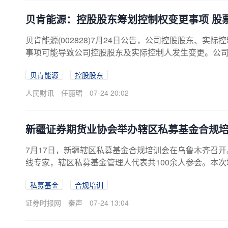
贝肯能源：控股股东筹划控制权变更事项 股
贝肯能源(002828)7月24日公告，公司控股股东、
事项可能导致公司控股股东及实际控制人发生变更。公司股
间不超过2个交易日。
贝肯能源
控股股东
人民财讯
任丽珺
07-24 20:02
新疆证券期货业协会举办辖区私募基金合规
7月17日，新疆辖区私募基金合规培训会在乌鲁木齐召
线专家，辖区私募基金管理人代表共100余人参会。本
募投资基金高质量发展的指导意见》，紧扣私募基金“1+
私募基金
合规培训
监管导向、补齐合规短板、畅通“募投管退”全链条，推
监局相关领导在发言中深刻分析当前私募基金行业发展
证券时报网
秦声
07-24 13:04
出辖区私募基金行业深层次、普遍性问题，并呼吁辖区私募