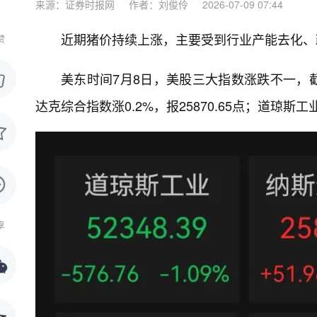
来源：证券时报网
作者：刘俊伶
2026-07-09 07:44
近期猪价持续上涨，主要受到行业产能去化、
赞
美东时间7月8日，美股三大指数涨跌不一，截至收
达克综合指数涨0.2%，报25870.65点；道琼斯工业
享