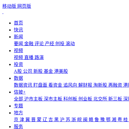
移动版
网页版
首页
快讯
新闻
要闻
金融
评论
产经
创投
滚动
视频
视频
直播
路演
投资
A股
公司
新股
基金
港美股
数据
数据资讯
盯盘面
看资金
追风向
解财报
淘新股
再融资
港
信披+
全部
沪市主板
深市主板
科创板
创业板
北交所
新三板
深
专题
地方
京
津
冀
晋
蒙
辽
吉
黑
沪
苏
浙
皖
闽
赣
鲁
豫
鄂
湘
粤
桂
服务