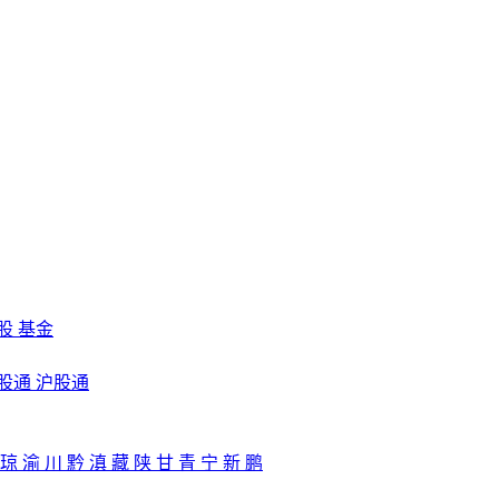
股
基金
股通
沪股通
琼
渝
川
黔
滇
藏
陕
甘
青
宁
新
鹏