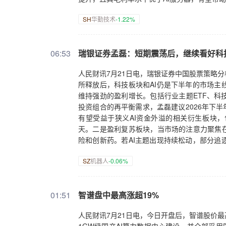
SH
华勤技术
-1.22%
06:53
瑞银证券孟磊：短期震荡后，继续看好科
人民财讯7月21日电，瑞银证券中国股票策略
所释放后，科技板块和AI仍是下半年的市场主
维持强劲的盈利增长。包括行业主题ETF、科
投资组合的再平衡需求，孟磊建议2026年下半
有望受益于狭义AI资金外溢的相关衍生板块，
天。二是盈利复苏板块，当市场的注意力聚焦在
险和创新药。若AI主题出现持续松动，部分追
占比不断提升，且海外业务的利润率显著高于
SZ
机器人
-0.06%
01:51
智谱盘中最高涨超19%
人民财讯7月21日电，今日开盘后，智谱股价最高