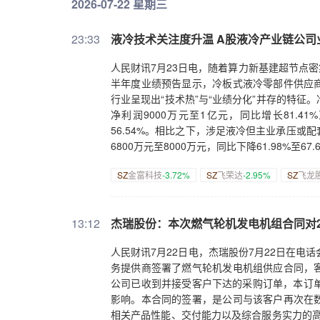
2026-07-22 星期三
亚晨也在会上感谢了包括曦智科技在内的业内合
科技已在NPO和CPO两端全面布局：NPO领
23:33
液冷技术关注度升温 A股液冷产业链公司
都已经进行了相互技术验证，凸显在scale-
真正开放的产业生态，使计算、存储、交换、
人民财讯7月23日电，随着算力新基建超节点密
础设施的升级。”沈亦晨表示。
半年度业绩预告显示，冷板式液冷零部件供应
行业呈现出“技术热”与“业绩分化”并存的特
净利润9000万元至1亿元，同比增长81.41%
56.54%。相比之下，涉足液冷但主业承压
6800万元至8000万元，同比下降61.98%至6
SZ
金富科技
-3.72%
SZ
飞荣达
-2.95%
SZ
飞龙
13:12
杰瑞股份：本次燃气轮机发电机组合同对2
人民财讯7月22日电，杰瑞股份7月22日在电话会议
务提供商签署了燃气轮机发电机组供应合同，
公司已收到并接受客户下达的采购订单，本订单金
影响。本合同的签署，是公司与该客户再次在
相关产品性能、交付能力以及综合服务实力的高