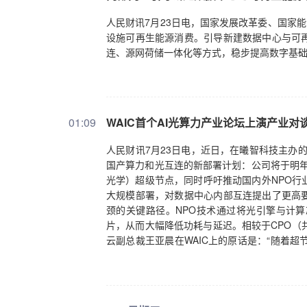
人民财讯7月23日电，国家发展改革委、国家
设施可再生能源消费。引导新建数据中心与可
连、源网荷储一体化等方式，稳步提高数字基
01:09
WAIC首个AI光算力产业论坛上演产业对
人民财讯7月23日电，近日，在曦智科技主办的
国产算力和光互连的新部署计划：公司将于明年
光学）超级节点，同时呼吁推动国内外NPO行
大规模部署，对数据中心内部互连提出了更高
颈的关键路径。NPO技术通过将光引擎与计算
片，从而大幅降低功耗与延迟。相较于CPO（
云副总裁王亚晨在WAIC上的原话是：“随着
GPU构建超节点‘更务实的技术路线’。”曦智
链生态扰动最小”的技术方案。核心原因在于：
缩短的铜导线距离带来的信号降噪，可以部分弥
从光引擎设计到先进封装工艺，从测试设备到上