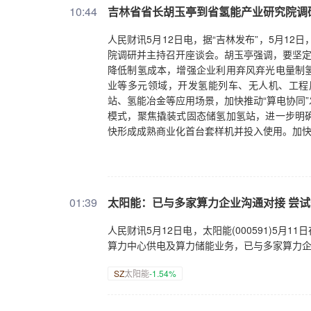
10:44
吉林省省长胡玉亭到省氢能产业研究院调
人民财讯5月12日电，据“吉林发布”，5月1
院调研并主持召开座谈会。胡玉亭强调，要坚定
降低制氢成本，增强企业利用弃风弃光电量制
业等多元领域，开发氢能列车、无人机、工程
站、氢能冶金等应用场景，加快推动“算电协同
模式，聚焦撬装式固态储氢加氢站，进一步明
快形成成熟商业化首台套样机并投入使用。加快
一条“绿氢+”产业高质量发展之路。
01:39
太阳能：已与多家算力企业沟通对接 尝
人民财讯5月12日电，太阳能(000591)5
算力中心供电及算力储能业务，已与多家算力
SZ
太阳能
-1.54%