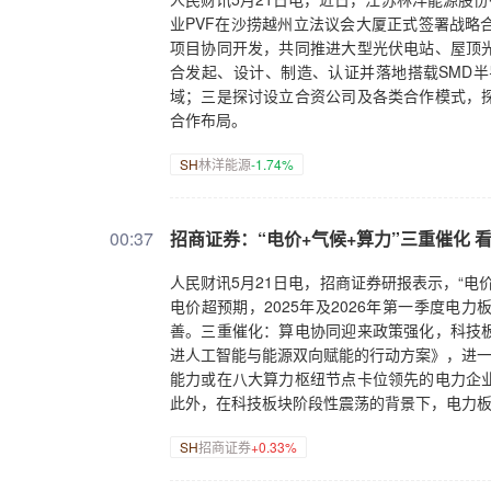
业PVF在沙捞越州立法议会大厦正式签署战略
项目协同开发，共同推进大型光伏电站、屋顶
合发起、设计、制造、认证并落地搭载SMD
域；三是探讨设立合资公司及各类合作模式，
合作布局。
SH
林洋能源
-1.74%
00:37
招商证券：“电价+气候+算力”三重催化 
人民财讯5月21日电，招商证券研报表示，“电
电价超预期，2025年及2026年第一季度
善。三重催化：算电协同迎来政策强化，科技
进人工智能与能源双向赋能的行动方案》，进一
能力或在八大算力枢纽节点卡位领先的电力企
此外，在科技板块阶段性震荡的背景下，电力
SH
招商证券
+0.33%