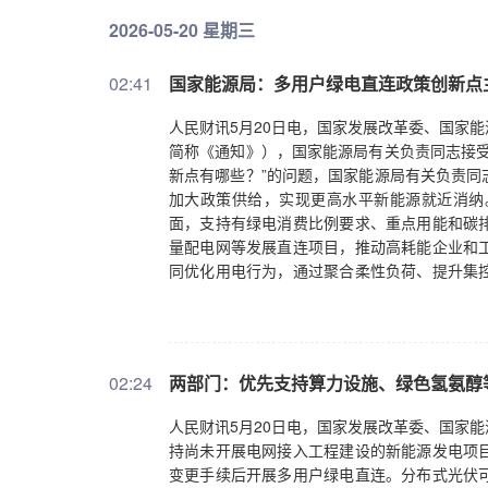
2026-05-20 星期三
02:41
国家能源局：多用户绿电直连政策创新点
人民财讯5月20日电，国家发展改革委、国家
简称《通知》），国家能源局有关负责同志接受
新点有哪些？”的问题，国家能源局有关负责同
加大政策供给，实现更高水平新能源就近消纳
面，支持有绿电消费比例要求、重点用能和碳
量配电网等发展直连项目，推动高耗能企业和
同优化用电行为，通过聚合柔性负荷、提升集
经济性，鼓励项目内部主体之间探索灵活的协
准。三是支持电网末端更多发展自平衡的产消
内部自平衡、自调节特性，减轻电力系统平衡
用，提升项目自身经济性的同时，一定程度提
02:24
两部门：优先支持算力设施、绿色氢氨醇
各主体的分时表计结果建立了小时级绿电溯源
计算和国际绿电溯源等要求做好衔接。
人民财讯5月20日电，国家发展改革委、国家
持尚未开展电网接入工程建设的新能源发电项
变更手续后开展多用户绿电直连。分布式光伏