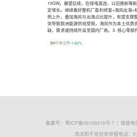
10GW。展望后续，在绿电直连、以旧换新等
定增长。继续看好整机厂盈利修复+海风出海+
例上升，叠加海风与出海占比提升，有望支撑整
突导致欧洲能源供给受阻，海风作为本土优质
缺，需求或持续外溢至国内厂商。3. 核心零
部零部件企业产能释放支撑业绩持续向上。
SH
华泰证券
-1.42%
备案号：
粤ICP备09109218号-7
|
增值电信
违法和不良信息举报电话：0755