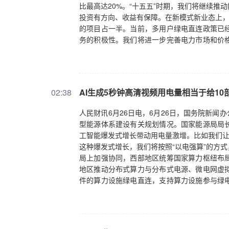
比最高达20%。“十五五”时期，我们将继续
投资有方向、收益有保障。在新模式新业态上，
的项目占一半。当前，多用户绿电直连政策已
务的积极性。我们将进一步完善电力市场和价
营商环境上，为民营企业提供更好服务。集中
网、油气管网等基础设施对民营企业公平开放。
域投资空间更大、机会更多、信心更足。
02:38
AI生成5秒钟高清视频用电量相当于给1
人民财讯6月26日电，6月26日，国务院新闻办
型能源体系建设有关规划情况。国家能源局局
工智能爆发式增长带动用电量激增。比如我们让
这种爆发式增长，我们将按照“以电强算”的方
局上加强协同，西部地区统筹国家算力枢纽布
地区推动分布式算力与分布式电源、微电网虚
件的算力设施绿电直连，支持算力设施参与绿
调节潜力，优化算力负荷的安排。