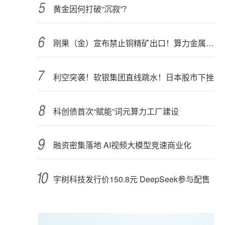
黄金因何打破“沉寂”？
刚果（金）宣布禁止铜精矿出口！算力金属影响多大？
利空突袭！软银集团直线跳水！日本股市下挫
科创债首次“赋能”词元算力工厂建设
融资密集落地 AI视频大模型竞速商业化
宇树科技发行价150.8元 DeepSeek参与配售