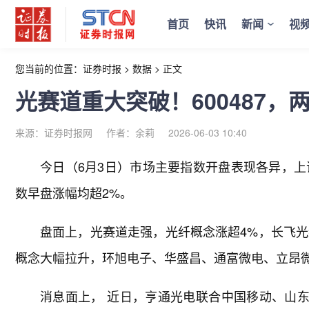
首页
快讯
新闻
视
您当前的位置：
证券时报
>
数据
>
正文
光赛道重大突破！600487，
来源：证券时报网
作者：余莉
2026-06-03 10:40
今日（6月3日）市场主要指数开盘表现各异，上
数早盘涨幅均超2%。
盘面上，光赛道走强，光纤概念涨超4%，长飞光纤、
概念大幅拉升，环旭电子、华盛昌、通富微电、立昂
消息面上， 近日，亨通光电联合中国移动、山东