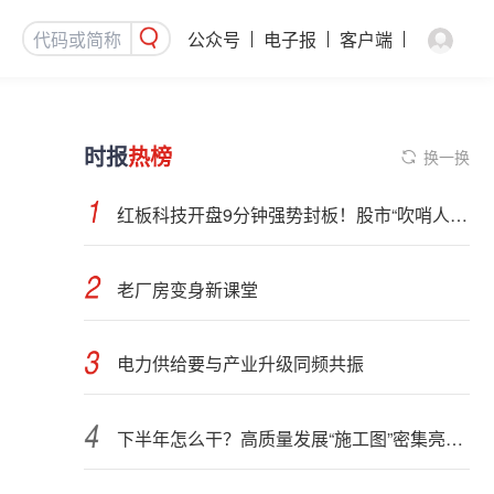
公众号
电子报
客户端
时报
热榜
换一换
红板科技开盘9分钟强势封板！股市“吹哨人”突然改口！市场风向变了？
老厂房变身新课堂
电力供给要与产业升级同频共振
下半年怎么干？高质量发展“施工图”密集亮相 聚焦主业提质增效 国资央企向AI要动能