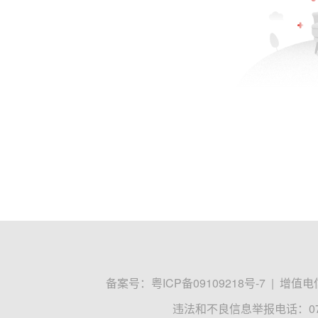
备案号：
粤ICP备09109218号-7
|
增值电信
违法和不良信息举报电话：0755