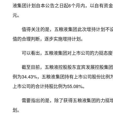
液集团计划自本公告之日起6个月内，以自有资金
元。
值得关注的是，五粮液集团此次增持计划不
值的合理判断，逐步实施增持计划。
可以看出，五粮液集团对上市公司的力挺态度
截至目前，五粮液控股股东宜宾发展控股集团
例为34.43%，五粮液集团持有上市公司股份比例
上市公司的合计持股比例为55.08%。
需要指出的是，除了获得五粮液集团的力挺增持
划。