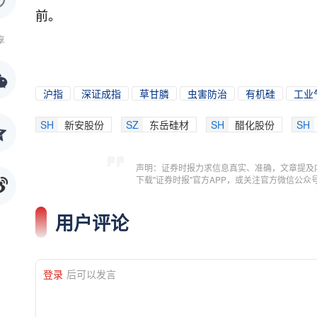
前。
享
沪指
深证成指
草甘膦
虫害防治
有机硅
工业
SH
新安股份
SZ
东岳硅材
SH
醋化股份
SH
声明：证券时报力求信息真实、准确，文章提及
下载"证券时报"官方APP，或关注官方微信公
用户评论
登录
后可以发言