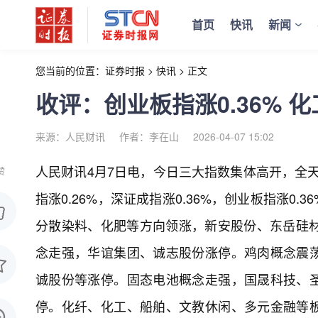
首页
快讯
新闻
您当前的位置：
证券时报
>
快讯
>
正文
收评：创业板指涨0.36% 
来源：人民财讯
作者：李在山
2026-04-07 15:02
人民财讯4月7日电，
今日三大指数集体高开，全
赞
指涨0.26%，深证成指涨0.36%，创业板指涨
分散染料、化肥等方向领涨，新安股份、东岳硅材
念走强，华谊集团、诚志股份涨停。鸡肉概念震
诚股份等涨停。固态电池概念走强，国晟科技、
停。化纤、化工、船舶、文教休闲、多元金融等