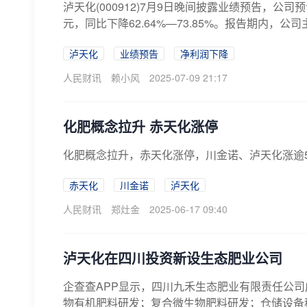
泸天化(000912)7月9日晚间披露业绩预告，公司
元，同比下降62.64%—73.85%。报告期内，公
泸天化
业绩预告
净利润下降
人民财讯
赖小风
2025-07-09 21:17
化肥概念拉升 赤天化涨停
化肥概念拉升，赤天化涨停，川金诺、泸天化涨逾
赤天化
川金诺
泸天化
人民财讯
郑灶金
2025-06-17 09:40
泸天化在四川投资新设生态肥业公司
企查查APP显示，四川九禾生态肥业有限责任公司
物有机肥料研发；复合微生物肥料研发；仓储设备租