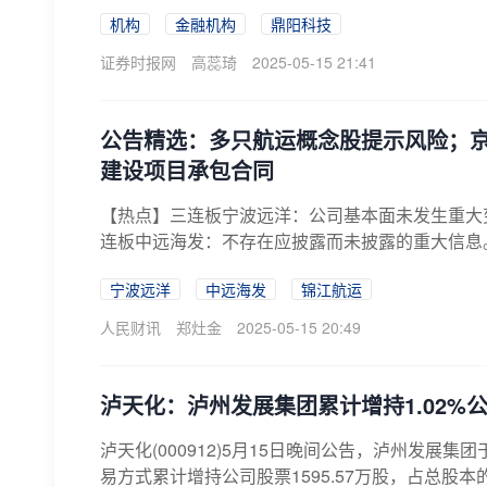
市...
机构
金融机构
鼎阳科技
证券时报网
高蕊琦
2025-05-15 21:41
公告精选：多只航运概念股提示风险；京
建设项目承包合同
【热点】三连板宁波远洋：公司基本面未发生重大
连板中远海发：不存在应披露而未披露的重大信息
重...
宁波远洋
中远海发
锦江航运
人民财讯
郑灶金
2025-05-15 20:49
泸天化：泸州发展集团累计增持1.02%
泸天化(000912)5月15日晚间公告，泸州发展集团
易方式累计增持公司股票1595.57万股，占总股本的1