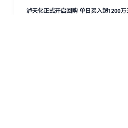
泸天化正式开启回购 单日买入超1200万
泸天化(000912)7月15日晚间披露，公司于当
占公司目前总股本的比例约为0.23%，最高成交价3.54
泸天化
回购
证券
证券时报网
2024-07-15 21:58
称7000多万元货物“恶意不交付”，A
泸天化(000912)7月12日晚间披露，公司全资
口公司”）作为原告，起诉了中景（海南）国际进出口
A股
企查查
泸天化
证券时报·e公司
曾剑
2024-07-13 13:13