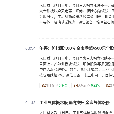
人民财讯7月1日电，今日三大指数涨跌不一，截至
大金融板块全天走强，证券、保险方向领涨，
等股涨停；午后创新药概念股震荡回暖，相关
半导体、玻璃基板概念、通信设备、培育钻石概念
03:34
午评：沪指涨1.08% 全市场超4500只个
人民财讯7月1日电，今日早盘三大指数涨跌不一，
盘面上，养殖业板块领涨，湘佳股份等多股涨
中国人寿涨超6%。教育、氟化工概念、工业气
技等股跌超7%。通信设备、电工电网、元器件等
SZ
湘佳股份
-0.84%
SH
天风证券
-0.82%
SZ
国
01:43
工业气体概念股直线拉升 金宏气体涨停
人民财讯7月1日电，工业气体概念股盘初直线