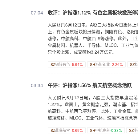
07:04
收评：沪指涨1.12% 有色金属板块掀涨停
人民财讯6月12日电，A股三大指数今日集体上涨
上，有色金属板块掀涨停潮，铜陵有色、洛阳钼
涨停，中航高科、中航西飞等涨停。此外，工
金属材料、机器人、半导体、MLCC、工业气
只个股上涨，成交额约3.24万亿元。
SZ
铜陵有色
+5.94%
SH
洛阳钼业
+2.26%
SZ
03:34
午评：沪指涨1.56% 航天航空概念活跃
人民财讯6月12日电，A股三大指数早盘震荡
1.27%。盘面上，黄金概念走强，潮宏基、
航高科、中航西飞等涨停。此外，工业金属、
玻璃玻纤、MLCC、工业气体、玻璃基板概念等
SZ
晨曦航空
+0.69%
SH
中航高科
-0.33%
SZ
中