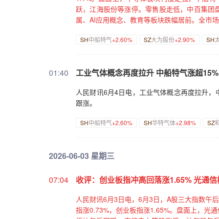
跃，江海股份等涨停。零售股走低，中百集团
属、AI应用概念、教育等板块跌幅居前。全市场
SH
中船特气
+2.60%
SZ
大为股份
+2.90%
SH
01:40
工业气体概念再度拉升 中船特气涨超15%
人民财讯6月4日电，工业气体概念再度拉升，
跟涨。
SH
中船特气
+2.60%
SH
华特气体
+2.98%
SZ
2026-06-03 星期三
07:04
收评：创业板指冲高回落涨1.65% 光通
人民财讯6月3日电，6月3日，A股三大指数午
指涨0.73%，创业板指涨1.65%。盘面上