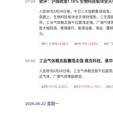
07:04
收评：沪指收涨1.16% 生物科技板块全
人民财讯6月29日电，今日三大指数集体收涨，截
盘面上，生物科技板块全天保持强势，三生国
停。工业气体概念股午后震荡走强，广钢气体
股大幅回调，玻璃玻纤、能源设备、海运、覆铜板
元。
SH
三生国健
+9.98%
SH
有研硅
+2.85%
SH
广
05:55
工业气体概念股震荡走强 雅克科技、昊
人民财讯6月29日电，工业气体概念股午后震荡
远气体、广钢气体等股跟涨。
SZ
雅克科技
+2.60%
SH
昊华科技
+1.72%
SH
2026-06-22 星期一