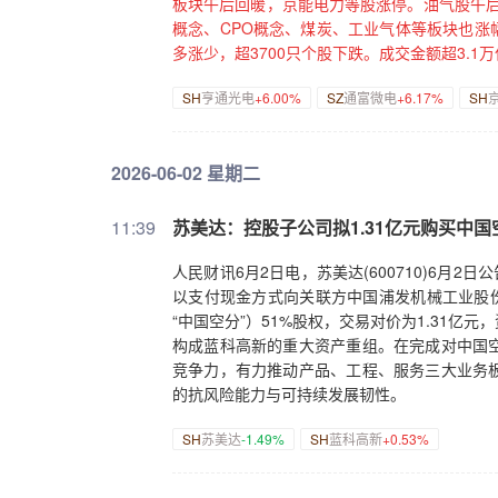
板块午后回暖，京能电力等股涨停。油气股午后
概念、CPO概念、煤炭、工业气体等板块也涨
多涨少，超3700只个股下跌。成交金额超3.1
SH
亨通光电
+6.00%
SZ
通富微电
+6.17%
SH
2026-06-02 星期二
11:39
苏美达：控股子公司拟1.31亿元购买中国
人民财讯6月2日电，苏美达(600710)6月
以支付现金方式向关联方中国浦发机械工业股份
“中国空分”）51%股权，交易对价为1.31
构成蓝科高新的重大资产重组。在完成对中国
竞争力，有力推动产品、工程、服务三大业务
的抗风险能力与可持续发展韧性。
SH
苏美达
-1.49%
SH
蓝科高新
+0.53%