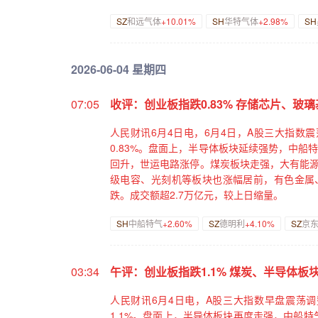
SZ
和远气体
+10.01%
SH
华特气体
+2.98%
SH
2026-06-04 星期四
07:05
收评：创业板指跌0.83% 存储芯片、玻
人民财讯6月4日电，6月4日，A股三大指数震
0.83%。盘面上，半导体板块延续强势，中船
回升，世运电路涨停。煤炭板块走强，大有能源
级电容、光刻机等板块也涨幅居前，有色金属、
跌。成交额超2.7万亿元，较上日缩量。
SH
中船特气
+2.60%
SZ
德明利
+4.10%
SZ
京东
03:34
午评：创业板指跌1.1% 煤炭、半导体板
人民财讯6月4日电，A股三大指数早盘震荡调整
1.1%。盘面上，半导体板块再度走强，中船