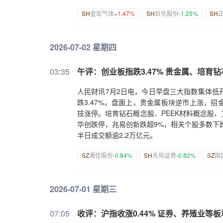
SH
金宏气体
+1.47%
SH
巨化股份
-1.25%
SH
2026-07-02 星期四
03:35
午评：创业板指跌3.47% 贵金属、培育
人民财讯7月2日电，今日早盘三大指数集体低开
跌3.47%。盘面上，贵金属板块逆市上涨，
技涨停。培育钻石概念股、PEEK材料概念股
华创跌停，兆易创新跌超9%，相关个股多数下
半日成交额逾2.2万亿元。
SZ
湘佳股份
-0.84%
SH
天风证券
-0.82%
SZ
国
2026-07-01 星期三
07:05
收评：沪指收涨0.44% 证券、养殖业等