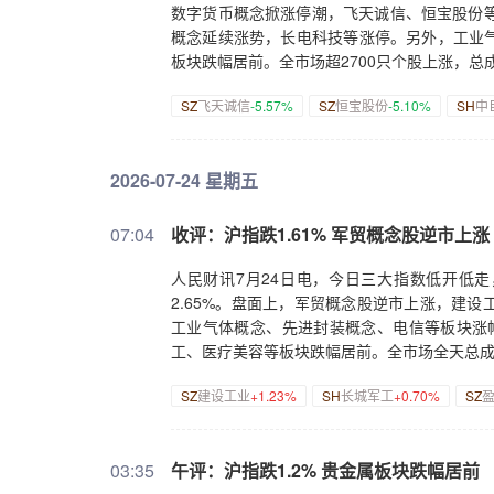
数字货币概念掀涨停潮，飞天诚信、恒宝股份等
概念延续涨势，长电科技等涨停。另外，工业
板块跌幅居前。全市场超2700只个股上涨，总成
SZ
飞天诚信
-5.57%
SZ
恒宝股份
-5.10%
SH
中
2026-07-24 星期五
07:04
收评：沪指跌1.61% 军贸概念股逆市上涨
人民财讯7月24日电，今日三大指数低开低走，
2.65%。盘面上，军贸概念股逆市上涨，建
工业气体概念、先进封装概念、电信等板块涨
工、医疗美容等板块跌幅居前。全市场全天总成交
SZ
建设工业
+1.23%
SH
长城军工
+0.70%
SZ
03:35
午评：沪指跌1.2% 贵金属板块跌幅居前