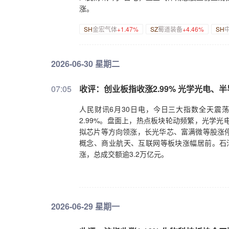
涨。
SH
金宏气体
+1.47%
SZ
蜀道装备
+4.46%
SH
2026-06-30 星期二
07:05
收评：创业板指收涨2.99% 光学光电、
人民财讯6月30日电，今日三大指数全天震荡
2.99%。盘面上，热点板块轮动频繁，光学
拟芯片等方向领涨，长光华芯、富满微等股涨
概念、商业航天、互联网等板块涨幅居前。石油
涨，总成交额逾3.2万亿元。
2026-06-29 星期一