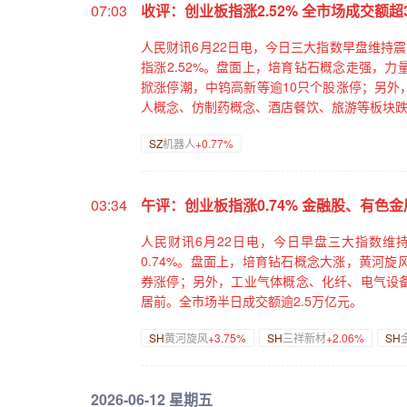
07:03
收评：创业板指涨2.52% 全市场成交额超3
人民财讯6月22日电，今日三大指数早盘维持震
指涨2.52%。盘面上，培育钻石概念走强，
掀涨停潮，中钨高新等逾10只个股涨停；另外
人概念、仿制药概念、酒店餐饮、旅游等板块跌幅
SZ
机器人
+0.77%
03:34
午评：创业板指涨0.74% 金融股、有色
人民财讯6月22日电，今日早盘三大指数维持
0.74%。盘面上，培育钻石概念大涨，黄河
券涨停；另外，工业气体概念、化纤、电气设
居前。全市场半日成交额逾2.5万亿元。
SH
黄河旋风
+3.75%
SH
三祥新材
+2.06%
SH
2026-06-12 星期五