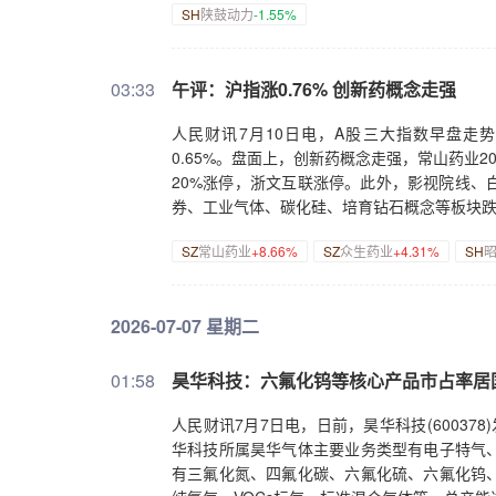
SH
陕鼓动力
-1.55%
03:33
午评：沪指涨0.76% 创新药概念走强
人民财讯7月10日电，A股三大指数早盘走势
0.65%。盘面上，创新药概念走强，常山药业
20%涨停，浙文互联涨停。此外，影视院线、
券、工业气体、碳化硅、培育钻石概念等板块跌幅
SZ
常山药业
+8.66%
SZ
众生药业
+4.31%
SH
2026-07-07 星期二
01:58
昊华科技：六氟化钨等核心产品市占率居国内
人民财讯7月7日电，日前，昊华科技(60037
华科技所属昊华气体主要业务类型有电子特气
有三氟化氮、四氟化碳、六氟化硫、六氟化钨