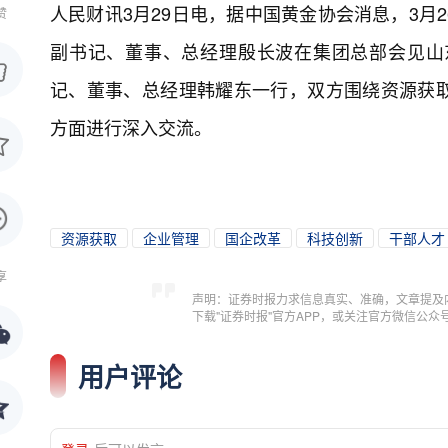
人民财讯3月29日电，
据中国黄金协会消息，3月
赞
副书记、董事、总经理殷长波在集团总部会见山
记、董事、总经理韩耀东一行，双方围绕资源获
方面进行深入交流。
资源获取
企业管理
国企改革
科技创新
干部人才
享
声明：证券时报力求信息真实、准确，文章提及
下载"证券时报"官方APP，或关注官方微信公
用户评论