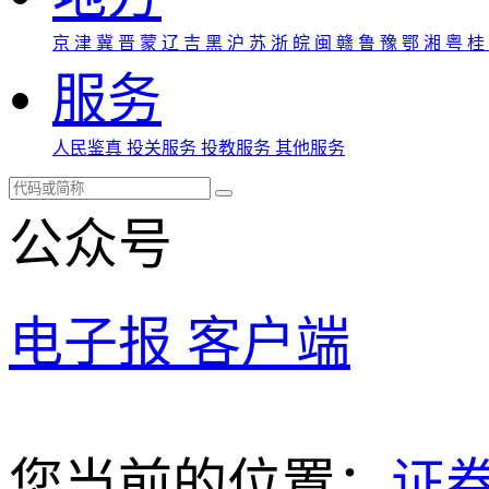
京
津
冀
晋
蒙
辽
吉
黑
沪
苏
浙
皖
闽
赣
鲁
豫
鄂
湘
粤
桂
服务
人民鉴真
投关服务
投教服务
其他服务
公众号
电子报
客户端
您当前的位置：
证