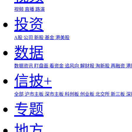
视频
直播
路演
投资
A股
公司
新股
基金
港美股
数据
数据资讯
盯盘面
看资金
追风向
解财报
淘新股
再融资
港
信披+
全部
沪市主板
深市主板
科创板
创业板
北交所
新三板
深
专题
地方