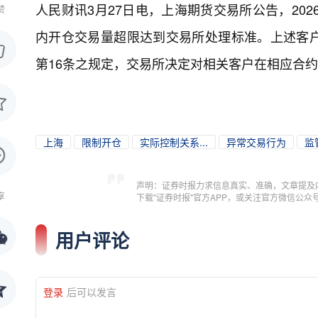
人民财讯3月27日电，
上海期货交易所公告，202
赞
内开仓交易量超限达到交易所处理标准。上述客
第16条之规定，交易所决定对相关客户在相应合
上海
限制开仓
实际控制关系...
异常交易行为
监
声明：证券时报力求信息真实、准确，文章提及
享
下载"证券时报"官方APP，或关注官方微信公
用户评论
登录
后可以发言