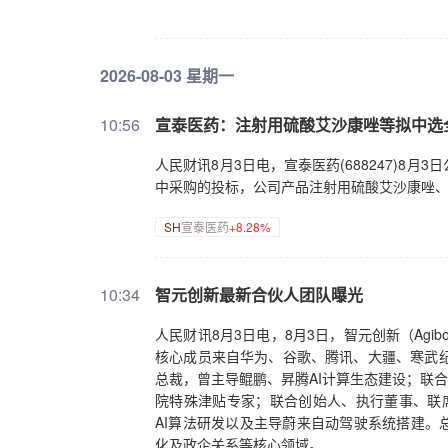
2026-08-03 星期一
10:56
宣泰医药：注射用硫酸艾沙康唑等拟中选
人民财讯8月3日电，宣泰医药(688247)
中采购的投标，公司产品注射用硫酸艾沙康唑
SH
宣泰医药
+8.28%
10:34
智元创新最新合伙人团队曝光
人民财讯8月3日电，8月3日，智元创新（Ag
核心成员来自华为、谷歌、腾讯、大疆、寒武纪
总裁，曾主导鲲鹏、昇腾AI计算生态建设；联合
院特殊津贴专家；联合创始人、执行董事、联席总
AI算法研发以及主导蔚来自动驾驶系统搭建。
化及政企关系等核心领域。