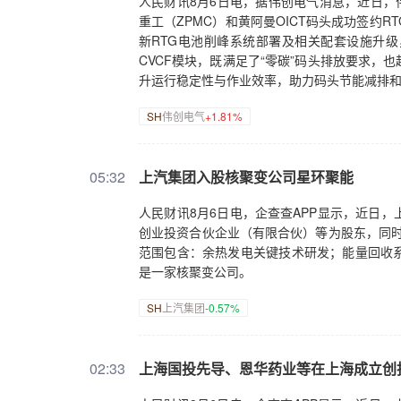
人民财讯8月6日电，据伟创电气消息，近日，
重工（ZPMC）和黄阿曼OICT码头成功签约R
新RTG电池削峰系统部署及相关配套设施升级，
CVCF模块，既满足了“零碳”码头排放要求
升运行稳定性与作业效率，助力码头节能减排
SH
伟创电气
+1.81%
05:32
上汽集团入股核聚变公司星环聚能
人民财讯8月6日电，企查查APP显示，近日
创业投资合伙企业（有限合伙）等为股东，同时注
范围包含：余热发电关键技术研发；能量回收
是一家核聚变公司。
SH
上汽集团
-0.57%
02:33
上海国投先导、恩华药业等在上海成立创