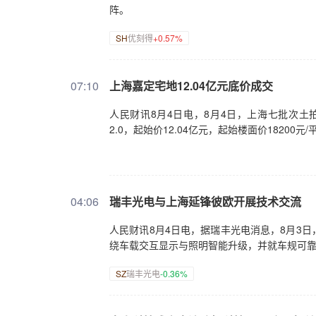
阵。
SH
优刻得
+0.57%
07:10
上海嘉定宅地12.04亿元底价成交
人民财讯8月4日电，8月4日，上海七批次土拍
2.0，起始价12.04亿元，起始楼面价18200
04:06
瑞丰光电与上海延锋彼欧开展技术交流
人民财讯8月4日电，据瑞丰光电消息，8月3
绕车载交互显示与照明智能升级，并就车规可
SZ
瑞丰光电
-0.36%