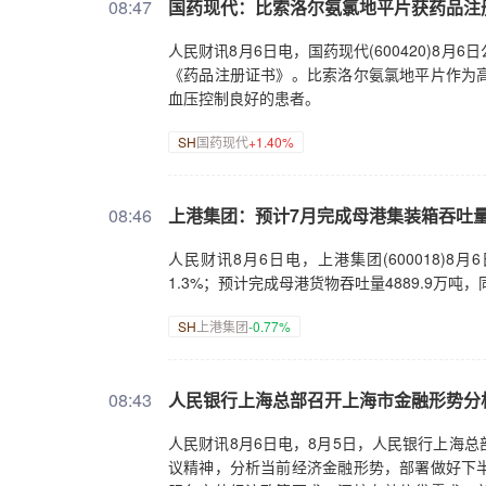
人民币最终成为全球主要的储备货币，一定是
08:47
国药现代：比索洛尔氨氯地平片获药品注
径：一是丰富离岸人民币债券等固收产品，搭
高端制造外贸场景扩大人民币跨境结算规模。A
人民财讯8月6日电，国药现代(600420)
（AI）正深度影响各个行业。您认为，人工智
《药品注册证书》。比索洛尔氨氯地平片作为
已超越“智能客服、内部风控”这类工具性赋能
血压控制良好的患者。
惠，小微企业、中小投资者都能低成本获取信贷
SH
国药现代
+1.40%
球主流大模型掌握在少数机构手中，全市场共
特别呼吁全球AI治理要尽早形成协调机制，因为
怀疑或信任。从金融监管角度，国内监管层已经
08:46
上港集团：预计7月完成母港集装箱吞吐量
或被他人操纵、集体买卖造成巨幅波动，监管者
者：AI持续迭代，不仅在重构着各行各业，对
人民财讯8月6日电，上港集团(600018)
时点不是现在，而是三年前”，您认为，面对A
1.3%；预计完成母港货物吞吐量4889.9万吨，
没有行业能够完全阻隔AI的替代，这一轮的技
对于普通投资者来说，如果看好AI赛道，第一
SH
上港集团
-0.77%
资产配置，搭配稳健固收类资产对冲科技板块
续地提升自我，AI给我们带来的改变和重塑不
注自己的创造能力和关键性思考能力。另一个视
08:43
人民银行上海总部召开上海市金融形势分
度融合，预计接下来产业+AI复合型人才会长
对AI的讨论，只是观察科技变革的一个横截面
人民财讯8月6日电，8月5日，人民银行上海
本的培育和壮大，需要怎么样的机制保障和市
议精神，分析当前经济金融形势，部署做好下
融学视角来看，要让耐心资本保持可持续性，