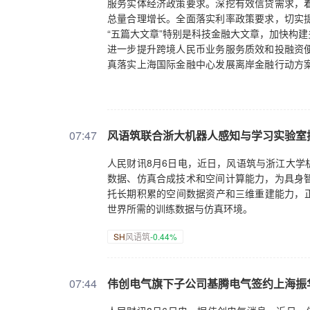
服务实体经济政策要求。深挖有效信贷需求，
致性，这是壮大耐心资本的基石；其次，良好
总量合理增长。全面落实利率政策要求，切实
明，如果能够进一步强化激励考核，那么大家可
“五篇大文章”特别是科技金融大文章，加快构
机制，他们能更敢于投早投小。耐心不是靠呼吁
进一步提升跨境人民币业务服务质效和投融资
真落实上海国际金融中心发展离岸金融行动方
策精准推送至需求主体，助力经营主体用好用
平。
07:47
风语筑联合浙大机器人感知与学习实验室
人民财讯8月6日电，近日，风语筑与浙江大学
数据、仿真合成技术和空间计算能力，为具身
托长期积累的空间数据资产和三维重建能力，正
世界所需的训练数据与仿真环境。
SH
风语筑
-0.44%
07:44
伟创电气旗下子公司基腾电气签约上海振华