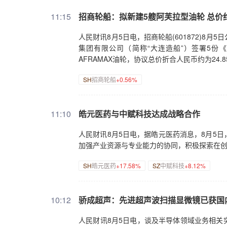
11:15
招商轮船：拟新建5艘阿芙拉型油轮 总价约2
人民财讯8月5日电，招商轮船(601872)
集团有限公司（简称“大连造船”）签署5份
AFRAMAX油轮，协议总价折合人民币约为24.8
SH
招商轮船
+0.56%
11:10
皓元医药与中赋科技达成战略合作
人民财讯8月5日电，据皓元医药消息，8月5
加强产业资源与专业能力的协同，积极探索在
SH
皓元医药
+17.58%
SZ
中赋科技
+8.12%
10:12
骄成超声：先进超声波扫描显微镜已获国
人民财讯8月5日电，谈及半导体领域业务相关