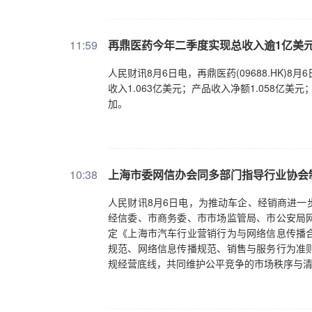
理世界的变化不以人的意志为转移，但股市估
济学，未必有助于理解现实；二是博弈思维。美
需要这种博弈思维。关于研究框架的动态调整，
11:59
再鼎医药今年二季度实现总收入逾1亿美
开呼吁要救房地产，很多人不理解，但其实我的
人民财讯8月6日电，再鼎医药(09688.HK)
沫形成后，如何避免刺破它就成了更重要的目标
收入1.063亿美元；产品收入净额1.058亿美
滋生新泡沫证券时报记者：您此前曾在《刚性
加。
等。从当前情况来看，这几个领域有了哪些新变
是哪些？朱宁：最明显松动的是房地产领域。过
产企业无序扩张，不断强化这种预期。2021年
赛道的刚性预期正在持续固化。如果大量投资者
民炒房的群体行为高度相似。这在行为经济学
10:38
上海市委网信办会同多部门指导行业协会
涨，但速度过快、幅度过大，往往意味着之后的
期的投机泡沫过程。这些历史，可以给当下带
人民财讯8月6日电，为推动车企、经销商进一
史事件是一样的。正如马克·吐温所说，历史从
经信委、市商务委、市市场监管局、市公安局
是完全相同的，但我们可以从更深层次的行为
定《上海市汽车行业营销行为与网络信息传播
看懂泡沫、萧条从来不只是利率、监管问题，底
规范、网络信息传播规范、销售与服务行为准
术进步和美国社会自身变化的背景之中。美国
规经营底线，共同维护公平竞争的市场秩序与
但财富和机会分配严重不均。当年美国胡佛政
财富分配失衡会放大资产投机的社会副作用，同
向，其修复过程往往是漫长的，居民、机构的