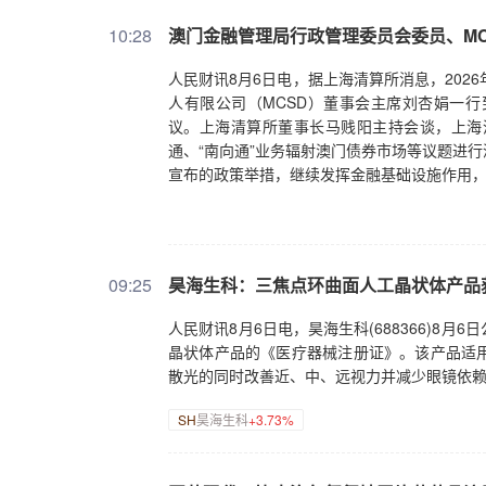
象，这需要政策既关注风险，也要搭建风险缓
10:28
乐观。即使股市下跌50%、超过一半金融机构
澳门金融管理局行政管理委员会委员、M
正确”，我现在也更倾向于这个心态。我10年
人民财讯8月6日电，据上海清算所消息，202
也有所转换，信心和预期是第一位的。内需激活
人有限公司（MCSD）董事会主席刘杏娟一
开局之年，扩大内需、提振消费是稳增长、惠
议。上海清算所董事长马贱阳主持会谈，上海
策，持续释放居民消费潜力，稳步提升大众生
通、“南向通”业务辐射澳门债券市场等议题进
了中国制造业在全球产业链上的地位在不断升
宣布的政策举措，继续发挥金融基础设施作用
步加大，仅靠外贸还不足以支撑经济的长期增
费提振内需，居民消费意愿与长期消费信心，
前，要想持续激活消费市场，不能仅依靠短期
实民生保障根基：一是持续优化房地产相关配
完善养老、多层次医疗保障体系，适度拓宽个
09:25
昊海生科：三焦点环曲面人工晶状体产品
度展示产业升级、新质生产力培育带来的发展
报记者：当前，国内制造业依托完备产业链加
人民财讯8月6日电，昊海生科(688366)
来看，其中蕴藏哪些机遇和挑战？朱宁：过去
晶状体产品的《医疗器械注册证》。该产品适
展，对于下一阶段我国在全球的竞争力以及科
散光的同时改善近、中、远视力并减少眼镜依
势所趋，既能对冲内需压力，也能缓解海外关
下全球地缘冲突持续加剧，不少国家针对外来
SH
昊海生科
+3.73%
调整，社会就业观念、职业教育培养体系也需
越大，人民币在全球无疑会扮演越来越重要的