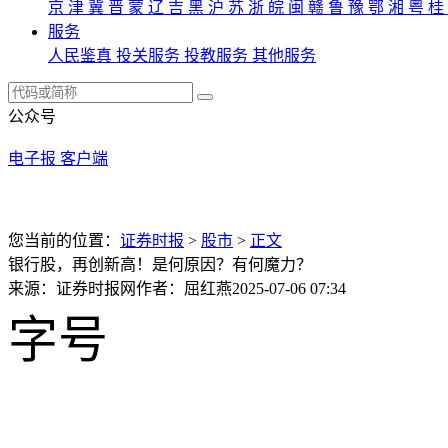
京
津
冀
晋
蒙
辽
吉
黑
沪
苏
浙
皖
闽
赣
鲁
豫
鄂
湘
粤
桂
服务
人民鉴真
投关服务
投教服务
其他服务
公众号
电子报
客户端
您当前的位置：
证券时报
>
股市
>
正文
银行股，再创新高！是何原因？有何魔力？
来源：证券时报网
作者：屈红燕
2025-07-06 07:34
字号