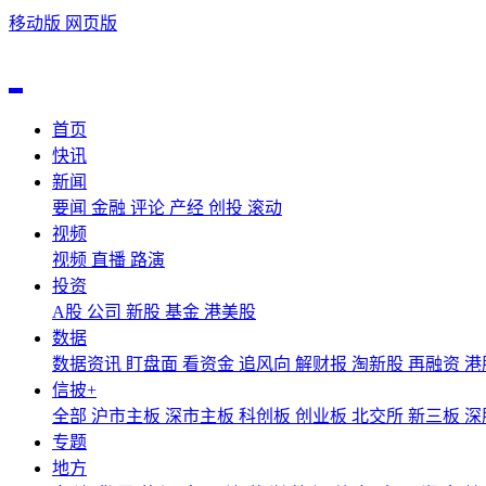
移动版
网页版
首页
快讯
新闻
要闻
金融
评论
产经
创投
滚动
视频
视频
直播
路演
投资
A股
公司
新股
基金
港美股
数据
数据资讯
盯盘面
看资金
追风向
解财报
淘新股
再融资
港
信披+
全部
沪市主板
深市主板
科创板
创业板
北交所
新三板
深
专题
地方