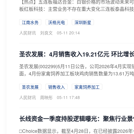
【热点】五连板福达合金：白银价格的市场波动未来可
板红板科技：主营业务不存在重大变化三连板泰晶科技
存...
江南水务
沃格光电
深圳新星
人民财讯
刘良文
05-11 20:14
圣农发展：4月销售收入19.21亿元 环比增长5
圣农发展(002299)5月11日公告，公司2026年4月实
面，4月份家禽饲养加工板块鸡肉销售数量为13.61万吨，同
圣农发展
销售收入
家禽饲养加工
人民财讯
周映彤
05-11 17:48
长线资金一季度持股逻辑曝光：聚焦行业景
□Choice数据显示，截至4月28日，在已经披露20