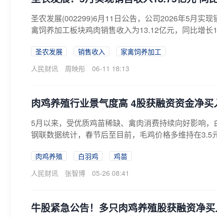
圣农发展(002299)6月11日公告，公司2026年5月实
禽饲养加工板块鸡肉销售收入为13.12亿元，同比增长13.
圣农发展
销售收入
家禽饲养加工
人民财讯
周映彤
06-11 18:13
肉鸡养殖行业景气度高 4股获融资资金净买
5月以来，受优质鸡苗稀缺、禽肉消费持续向好影响，
钢联数据统计，春节后至目前，毛鸡价格多维持在3.5元—
肉鸡养殖
白羽鸡
鸡苗
人民财讯
张智博
05-26 08:41
牛股紧急公告！多只肉鸡养殖股获融资净买