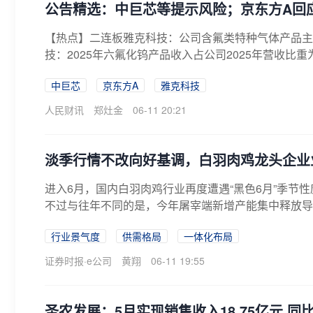
公告精选：中巨芯等提示风险；京东方A回
【热点】二连板雅克科技：公司含氟类特种气体产品主
技：2025年六氟化钨产品收入占公司2025年营收比重
中巨芯
京东方A
雅克科技
人民财讯
郑灶金
06-11 20:21
淡季行情不改向好基调，白羽肉鸡龙头企业
进入6月，国内白羽肉鸡行业再度遭遇“黑色6月”季节
不过与往年不同的是，今年屠宰端新增产能集中释放导致“
行业景气度
供需格局
一体化布局
证券时报·e公司
黄翔
06-11 19:55
圣农发展：5月实现销售收入18.75亿元 同比增