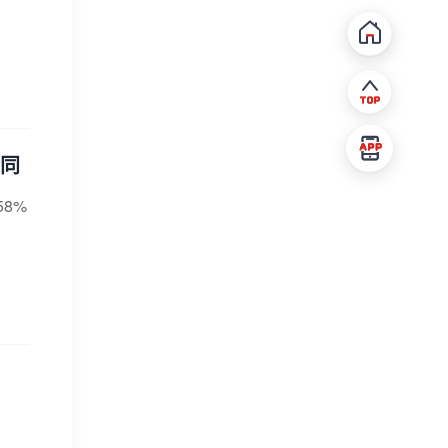
合同
58%