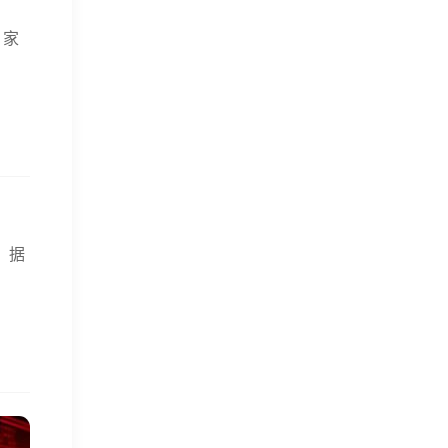
，家
。据