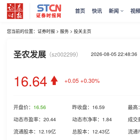
首页
快讯
新闻
视
您当前的位置：
证券时报
>
服务
>
投关主页
圣农发展
（sz002299）
2026-08-05 22:48
16.64
+0.05
+0.30%
开盘价：
16.56
昨收盘：
16.59
最高
动态市盈率：
20.44
动态市净率：
1.84
成交
流通股本：
12.19亿
总股本：
12.43亿
流通