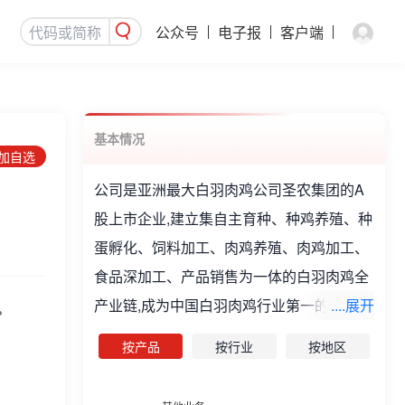
公众号
电子报
客户端
基本情况
添加自选
公司是亚洲最大白羽肉鸡公司圣农集团的A
股上市企业,建立集自主育种、种鸡养殖、种
蛋孵化、饲料加工、肉鸡养殖、肉鸡加工、
食品深加工、产品销售为一体的白羽肉鸡全
产业链,成为中国白羽肉鸡行业第一的全产业
....展开
%
链集团。公司主要生产鸡肉及熟食,供应给餐
按产品
按行业
按地区
饮、食品工业、流通、零售、副品等市场领
域。公司主要产品包括冻、鲜鸡肉产品及肉