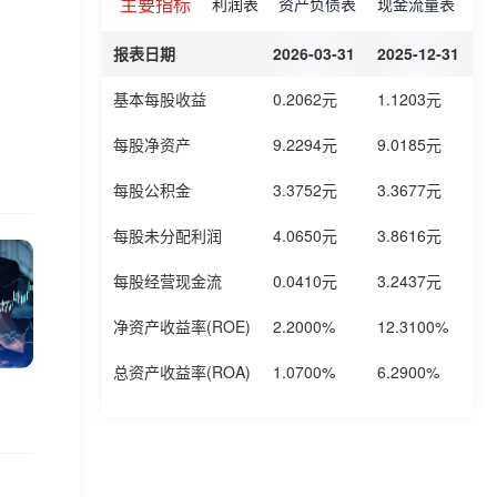
主要指标
利润表
资产负债表
现金流量表
报表日期
2026-03-31
2025-12-31
2
基本每股收益
0.2062元
1.1203元
0
每股净资产
9.2294元
9.0185元
9
每股公积金
3.3752元
3.3677元
3
每股未分配利润
4.0650元
3.8616元
4
每股经营现金流
0.0410元
3.2437元
2
净资产收益率(ROE)
2.2000%
12.3100%
1
总资产收益率(ROA)
1.0700%
6.2900%
5