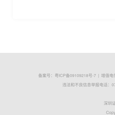
皖能电力、皖天然气等新设天算股权投
企查查APP显示，近日，安徽省皖能天算股权投
企查查股权穿透显示，该企业由皖能电力、皖天然
皖能电力
企查查
皖天然气
人民财讯
07-20 12:55
皖天然气成立能源新公司
企查查APP显示，近日，铜陵悦江皖能能源有限
能技术服务；电力行业高效节能技术研发；人工智能
企查查
皖天然气
铜陵悦江皖能能源
人民财讯
07-14 14:40