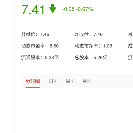
7.41
-0.05
-0.67%
开盘价：
7.46
昨收盘：
7.46
最
动态市盈率：
8.50
动态市净率：
1.08
成
流通股本：
5.23亿
总股本：
5.26亿
流
分时图
日K
周K
月K