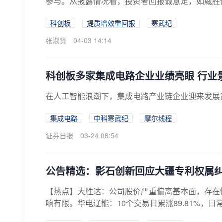
参与。从披露情况看，投资者回报诚意足，如威胜信息
科创板
提质增效重回报
寒武纪
张淑贤
04-03 14:14
科创板多家集成电路企业业绩亮眼 行业
​在人工智能浪潮下，集成电路产业链企业迎来发
集成电路
中科寒武纪
摩尔线程
证券日报
03-24 08:54
公告精选：影石创新回应大疆专利权属
【热点】大胜达：公司股价严重偏离基本面，存在
响有限。华电辽能：10个交易日累涨89.81%，