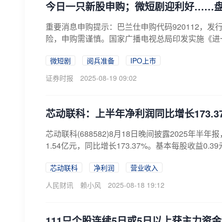
今日一只新股申购；微短剧迎利好……
重要消息申购提示：巴兰仕申购代码920112，发行价
险，申购需谨慎。国家广播电视总局印发实施《进一
微短剧
阅兵准备
IPO上市
证券时报
2025-08-19 09:02
芯动联科：上半年净利润同比增长173.37%
芯动联科(688582)8月18日晚间披露2025年半
1.54亿元，同比增长173.37%。基本每股收益0.3
芯动联科
净利润
营业收入
人民财讯
赖小风
2025-08-18 19:12
111只个股连续5日或5日以上获主力资