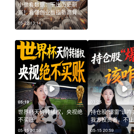
小登看数据：干出历史新
高！看懂创业板指新高背
后...
05-22 13:14
05:19
03:25
世界杯天价转播权，央视绝
持仓股“爆雷”该
不买账
我方投资者，不止5·
05-15 20:59
05-15 20:59