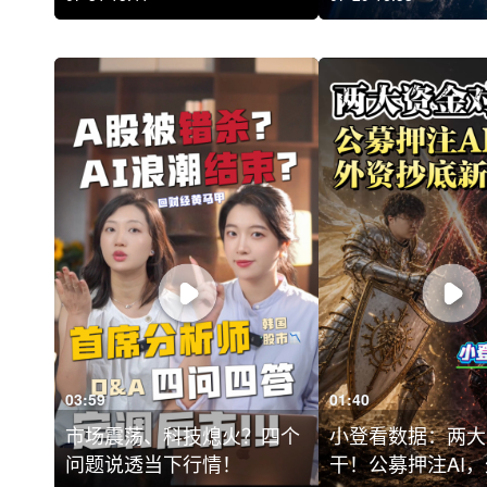
03:59
01:40
市场震荡、科技熄火？四个
小登看数据：两大
问题说透当下行情！
干！公募押注AI，外