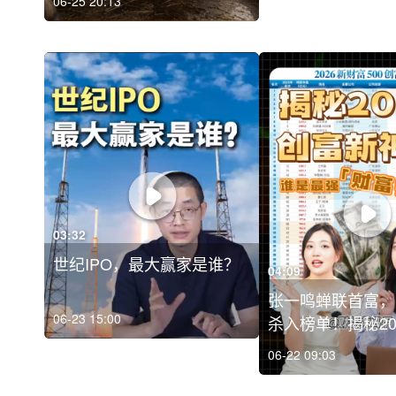
06-25 20:13
03:32
世纪IPO，最大赢家是谁？
04:09
张一鸣蝉联首富，
06-23 15:00
杀入榜单！揭秘20.
06-22 09:03