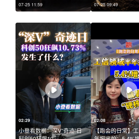
07-25 11:59
07-25 09:49
02:29
02:08
小登看数据：深V“奇迹”日
【跑会的日常】工
科创50狂飙10....
年报出炉：5.4%增速