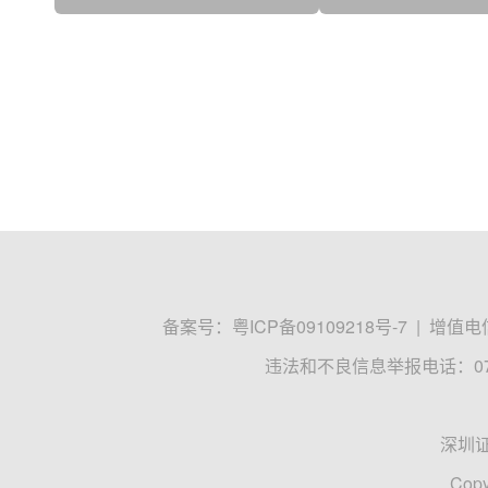
01:57
03:32
小登看数据：2026年一季度
段永平为什么会买
01:47
02:41
北向资金“成绩单...
特，他看到了什么
小登看数据：上市超35年的
美伊短暂停火，市
02:57
02:06
的...
“元老股”，要退市了
么走？
04-15 19:34
04-15 19:34
中国把数据中心搬进大海
OpenAI，最新
03:03
01:57
散户募集了30亿...
04-10 16:59
04-09 21:40
官方帮你划重点！这十大产
中东这一炸，铝价
03:03
03:32
业将是未来黄金赛道
了？
04-04 20:14
04-03 19:23
今年以来，奇瑞、吉利、广
沪甬之间要实现直
02:26
02:26
汽、上汽，蔚来已经有1...
04-01 21:22
04-01 17:28
黄金叙事逻辑不灵了？
马化腾首谈“龙虾” 
02:34
04:45
方向 被一只“虾...
03-27 12:03
03-26 09:24
阿里云涨价助力恒科
硅谷AI巨头裁员
02:45
03:08
的涌动与割裂！
03-20 17:53
03-20 17:39
龙虾刚“上桌”就遭风险预警
政府工作报告首次
AI是打工还是“偷...
经济”：三大万亿产业
03-19 11:32
03-18 22:00
03-13 22:25
03-13 10:48