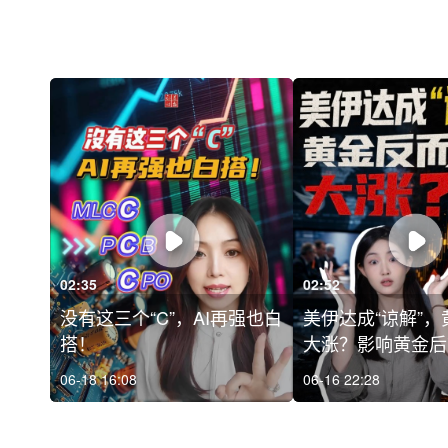
02:35
02:52
没有这三个“C”，AI再强也白
美伊达成“谅解”
搭！
大涨？影响黄金后市
06-18 16:08
06-16 22:28