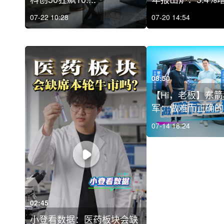
07-22 10:28
07-20 14:54
08:50
【Hi，老板】东
军：做难而正确的
07-14 18:24
02:45
小登看数据：医药板块会缺