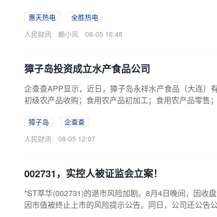
供热工程”项目。
惠天热电
全胜热电
人民财讯
赖小风
08-05 16:48
獐子岛投资成立水产食品公司
企查查APP显示，近日，獐子岛永祥水产食品（大连）
初级农产品收购；食用农产品初加工；食用农产品零售；食
9)全资持股。
獐子岛
企查查
人民财讯
08-05 12:07
002731，实控人被证监会立案！
*ST萃华(002731)的退市风险加剧。8月4日晚间，因收盘
因市值被终止上市的风险提示公告。同日，公司还公告
5%以上股东深圳市翠艺投资有限公司的一致行动人郭英