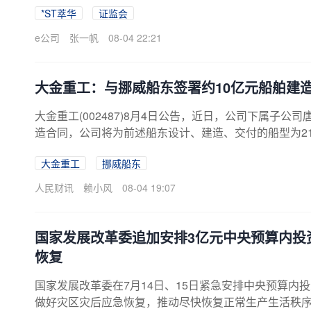
*ST萃华
证监会
英杰被证监会立案的原因均为“因其涉嫌信息披露违法违规
思伟、郭英杰将积极配合中国证监会的调查工作，并严
e公司
张一帆
08-04 22:21
以来，*ST萃华密集遭到监管立案调查，调查面不断扩大
到证监会下发的《立案告知书》，原因分别为涉嫌信息披露
大金重工：与挪威船东签署约10亿元船舶建
大金重工(002487)8月4日公告，近日，公司下属子
造合同，公司将为前述船东设计、建造、交付的船型为211,
0米、型深约25米。上述船舶建造合同的总金额约10亿元
大金重工
挪威船东
人民财讯
赖小风
08-04 19:07
国家发展改革委追加安排3亿元中央预算内投
恢复
国家发展改革委在7月14日、15日紧急安排中央预算内
做好灾区灾后应急恢复，推动尽快恢复正常生产生活秩