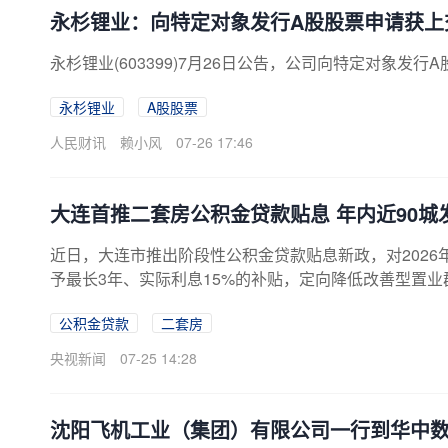
永杉锂业：向特定对象发行A股股票申请获上
永杉锂业(603399)7月26日公告，公司向特定对象发
永杉锂业
A股股票
人民财讯
赖小风
07-26 17:46
大连首推二套房公积金贷款贴息 年内近90城发
近日，大连市推出阶段性公积金贷款贴息新政，对2026年
予最长3年、实际利息15%的补贴，定向降低改善型置
补贴、贷款减负举措，地方稳楼市政策持续丰富工具箱
公积金贷款
二套房
为少见的探索。
央视新闻
07-25 14:28
沈阳飞机工业（集团）有限公司一行到华中