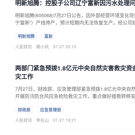
明新旭腾：控股子公司辽宁富新因污水处理
明新旭腾(605068)7月27日公告，因外部经营环境
宁富新”）产线停产，预计短期内无法恢复生产。经公司财
革生产加工业务，生产过程中产生的污水经厂区预处理
明新旭腾
富新
实际处理能力局限，要求对辽宁富新排放限值进行协商调
指标远超辽宁富新现有污水处理系统能力极限。辽宁富
人民财讯
赖小风
07-27 20:13
商，力求尽快解决该事项。目前尚未就最新排放限值达成..
两部门紧急预拨1.8亿元中央自然灾害救灾资
灾工作
7月27日，财政部、应急管理部紧急预拨1.8亿元中央
开展防汛防台风应急抢险救灾工作，重点做好搜救转移
损民房修复等工作，切实保障人民群众生命财产安全。
财政部
应急管理部
人民财讯
李在山
07-27 19:21