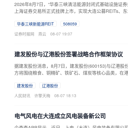
2026年8月7日，“华泰三峡清洁能源封闭式基础设施证券
上海证券交易所正式挂牌上市，实现大连公募REITs、
标杆，具有良好的示范引领作用。华泰三峡新能源REIT发行规
华泰三峡新能源REIT
508059
下初始发售份额数量的140.05倍；有效认购数量总和为6
认购基金份额数量为172,691.20万份，为网下初始发售
证券时报网
燕云
08-07 19:07
建发股份与辽港股份签署战略合作框架协议
据建发股份消息，8月7日，建发股份(600153)与辽港股
方将围绕粮食、铜精矿、铁矿石、煤炭等核心品类，在
协同、港航一体的全程物流服务平台，创新打造大客户
建发股份
辽港股份
进空箱调运及交易中心建设，积极探索“大数据”“物贸联
人民财讯
许擎天梅
08-07 18:13
电气风电在大连成立风电装备新公司
企查查APP显示，近日，上电（大连）风电装备有限公