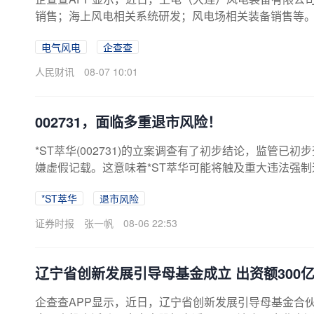
销售；海上风电相关系统研发；风电场相关装备销售等。企
电气风电
企查查
人民财讯
08-07 10:01
002731，面临多重退市风险！
*ST萃华(002731)的立案调查有了初步结论，监管已
嫌虚假记载。这意味着*ST萃华可能将触及重大违法强
元上市门槛，市值退市风险高悬。据了解，辽宁证监局在8
*ST萃华
退市风险
段性进展情况，现已初步查明，萃华珠宝披露的部分年
违法强制退市情形。“该案目前正在调查过程中，我局将
证券时报
张一帆
08-06 22:53
宁证监局方面表示。 今年2月、5月，*ST萃华曾先后
原因分别为涉嫌信息披露违法违规、未按规定披露定期报告。
辽宁省创新发展引导母基金成立 出资额300
企查查APP显示，近日，辽宁省创新发展引导母基金合