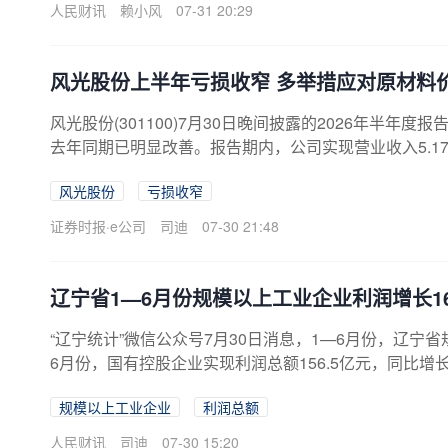
人民财讯
赖小风
07-31 20:29
风光股份上半年亏损收窄 多举措应对原材料
风光股份(301100)7月30日晚间披露的2026年半年
去年同期已明显改善。报告期内，公司实现营业收入5.17
05.51万元，上年同期为-4023.18万元，同比减亏；基
风光股份
亏损收窄
结算的股份支付确认的费用总额为1088.59万元，扣
东的净利润约为-1017万元，公司的亏损显著收窄。风光股
证券时报·e公司
司迪
07-30 21:48
主要是受限资金增加造成。其中，因生产需求而增加的票据保
22.50万元；满足合同履约要...
辽宁省1—6月份规模以上工业企业利润增长16
“辽宁统计”微信公众号7月30日消息，1—6月份，辽宁省
6月份，国有控股企业实现利润总额156.5亿元，同比增长7
及港澳台投资企业实现利润总额188.8亿元，下降34.6%
规模以上工业企业
利润总额
人民财讯
司迪
07-30 15:20