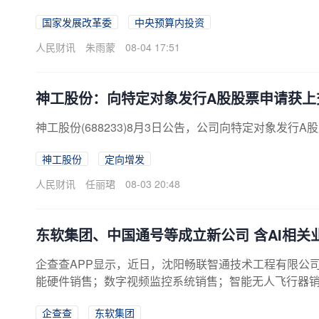
宁省、吉林省发展改革委尽快将资金安排到灾后应急恢
国家发展改革委
中央预算内投资
内投资效益。
人民财讯
朱雨蒙
08-04 17:51
神工股份：向特定对象发行A股股票申请获上
神工股份(688233)8月3日公告，公司向特定对象发行
神工股份
定向增发
人民财讯
任丽珺
08-03 20:48
东软集团、中国通号等成立新公司 含AI相关
企查查APP显示，近日，沈阳畅联智通技术工程有限公
能硬件销售；数字视频监控系统销售；智能无人飞行器
铁路通信信号上海工程局集团有限公司、东软集团等共
企查查
东软集团