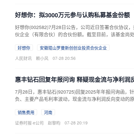
好想你：拟3000万元参与认购私募基金份额
好想你(002582)7月28日公告，公司近日签署合伙协
伙企业（有限合伙）的合伙份额。截至目前，该基金尚处于
约10.71%。
好想你
安徽琨山罗曼新创创业投资合伙企业
人民财讯
赖小风
07-28 20:56
惠丰钻石回复年报问询 释疑现金流与净利润
7月28日，惠丰钻石(920725)回复2025年年报问询
负、主要产品毛利率波动，现金流与净利润反向变动的原
2025年，惠丰钻石营业收入分别为4.96亿元、2.16亿元和
销售费用
河南
元、393.93万元和-1874.9万元，经营活动现金流量净额分别
1.01万元。分产品来看，该公司主要产品金刚石微粉收入1.
证券时报·e公司
赵黎昀
07-28 20:19
8.38%，同比减少7.08个百分点；金刚石破碎料收入2691.