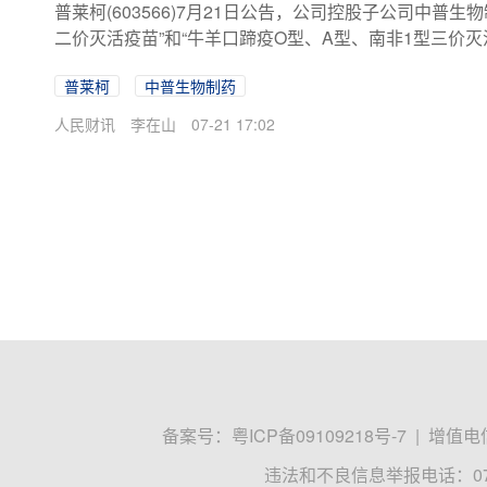
普莱柯(603566)7月21日公告，公司控股子公司中
二价灭活疫苗”和“牛羊口蹄疫O型、A型、南非1型三价
品兽药产品临时批准文号，已具备生产条件，后续尚需
普莱柯
中普生物制药
人民财讯
李在山
07-21 17:02
备案号：
粤ICP备09109218号-7
|
增值电信
违法和不良信息举报电话：0755