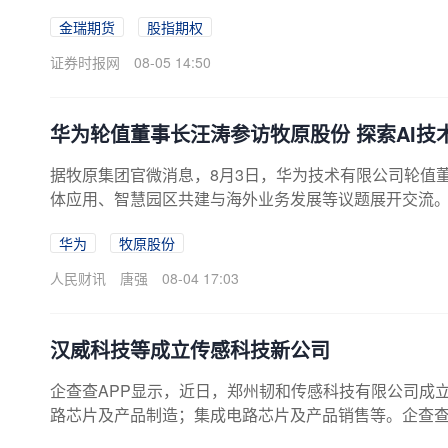
精准匹配私募运用股指期权对冲资产、增厚收益、优化
金瑞期货
股指期权
顾理论体系搭建与一线实盘落地，兼具学术深度与实操
基础知识与基本策略》。李鹏涛博士长期深耕金融工程研
证券时报网
08-05 14:50
比股指期权与股指期货的保证金、盈亏、权责差异；系统讲
华为轮值董事长汪涛参访牧原股份 探索AI技
据牧原集团官微消息，8月3日，华为技术有限公司轮值
体应用、智慧园区共建与海外业务发展等议题展开交流
智化迈向新高度。牧原股份总裁高曈表示，未来双方将共
华为
牧原股份
球化发展注入新动能。
人民财讯
唐强
08-04 17:03
汉威科技等成立传感科技新公司
企查查APP显示，近日，郑州韧和传感科技有限公司成
路芯片及产品制造；集成电路芯片及产品销售等。企查