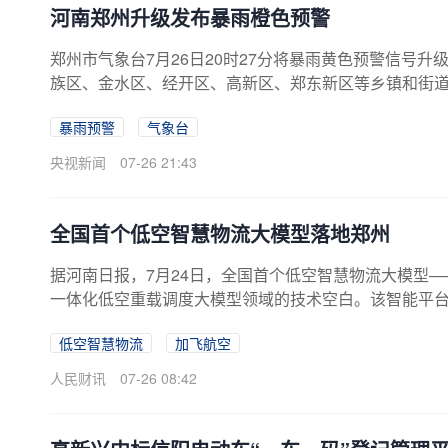
河南郑州升级发布暴雨橙色预警
郑州市气象台7月26日20时27分将暴雨黄色预警信号
族区、金水区、经开区、高新区、郑东新区等乡镇和街道
生灾害。
暴雨预警
气象台
央视新闻
07-26 21:43
全国首个低空智慧物流大模型落地郑州
据河南日报，7月24日，全国首个低空智慧物流大模型
一体化低空重载调度大模型领域的技术空白。该智能平
国内为数不多实现软硬件一体化融合的低空物流智能中
低空智慧物流
加飞航空
据融通、智能调度、重载作业、风险预警于一体，突破了
超大载重能力与全场景适配优势，为应急救援、山区基
人民财讯
07-26 08:42
式告别单机人工操控模式，迈入AI赋能的规模化、智能化、