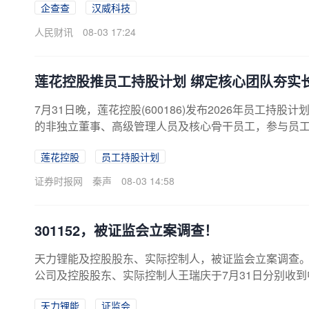
企查查
汉威科技
人民财讯
08-03 17:24
莲花控股推员工持股计划 绑定核心团队夯实
7月31日晚，莲花控股(600186)发布2026年员工
的非独立董事、高级管理人员及核心骨干员工，参与员工
次员工持股计划深度绑定核心管理人员及核心技术人员
莲花控股
员工持股计划
计划受让价格为4.8元/股，规模不超过1200万股，股票
权回购计划，2025年10月顺利完成实施，累计回购股份2
证券时报网
秦声
08-03 14:58
实基础。为确保激励实效...
301152，被证监会立案调查！
天力锂能及控股股东、实际控制人，被证监会立案调查。7月3
公司及控股股东、实际控制人王瑞庆于7月31日分别收
涉嫌信息披露等违法违规，中国证监会决定对公司及控
天力锂能
证监会
能表示，目前，公司各项经营活动均正常开展，上述事