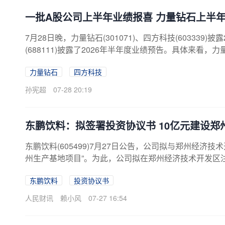
一批A股公司上半年业绩报喜 力量钻石上半年净
7月28日晚，力量钻石(301071)、四方科技(603339
(688111)披露了2026年半年度业绩预告。具体来看，力
归母净利润9008.16万元，同比增长247.61%；基本
力量钻石
四方科技
前已形成金刚石单晶、金刚石微粉、培育钻石、金刚石
快速响应市场需求。据了解，报告期内力量钻石业绩同比
孙宪超
07-28 20:19
东鹏饮料：拟签署投资协议书 10亿元建设郑
东鹏饮料(605499)7月27日公告，公司拟与郑州经
州生产基地项目”。为此，公司拟在郑州经济技术开发区
责推进、实施所投资项目。该项目总投资10亿元。
东鹏饮料
投资协议书
人民财讯
赖小风
07-27 16:54