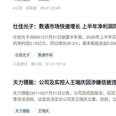
案调查期间，公司及控股股东、实际控制人王瑞庆将积
e公司
孙宪超
08-01 22:49
主要从事锂电池材料的研发、生产和销售，核心产品包
材料，以三元材料为主导，主要应用于动力电池、储能
能...
仕佳光子：数通市场快速增长 上半年净利润同比
仕佳光子(688313)7月31日披露半年报，2026年上半
的净利润3.15亿元，同比增长45.3%；基本每股收益0
订单较上年同期增加。
仕佳光子
数通市场
人民财讯
赖小风
07-31 19:14
天力锂能：公司及实控人王瑞庆因涉嫌信披
天力锂能(301152)7月31日公告，公司及控股股东
等违法违规，证监会决定对公司及王瑞庆立案。目前，
大影响。
天力锂能
王瑞庆