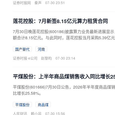
落。另外，为积极把握新兴市场机遇，新天科技在夯实
证券时报网
秦声
07-30 23:51
势，积极布局电磁流量计在液冷市场的新赛道，公司针对液
莲花控股：7月新签8.15亿元算力租赁合同
7月30日晚莲花控股(600186)披露算力业务最新进展
额合计8.15亿元。与此同时，莲花控股当月采购5.39亿
年，莲花控股进军智能算力领域，在智算中心建设、自
国产替代
河南
构建“消费+AI科技”的双轮驱动发展格局。目前该公司在
次的布局体系，业务涵盖算力基础设施、人工智能软硬
证券时报·e公司
赵黎昀
07-30 23:14
业务开展探索。据此前披露，算力服务方面，莲花控股已
公司算力服务营收1.22亿元，同比增长51.13%，毛利率46.
平煤股份：上半年商品煤销售收入同比增长25.
平煤股份(601666)7月30日公告，2026年半年度商品煤
比增长25.58%。
平煤股份
商品煤
人民财讯
赖小风
07-30 15:56