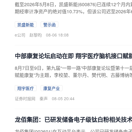
截至2026年5月8日，凯盛新能(600876)已连续12个
期经审计净资产的绝对值10.73%，但该公司迟至2026
披露不及时，8月6日晚间凯盛新能公告，公司于近日收
凯盛新能
警示函
政监管措施决定书。6月22日至24日，凯盛新能股价连
易异常波动公告中称，经公司自查，公司目前生产经营
e公司
赵黎昀
08-06 18:08
发现其他可能对公司股价产生较大影响的重大事件等。不
讼、仲裁情况的公告显示，公司全资子公司中建材（合肥）
中部康复论坛启动在即 翔宇医疗脑机接口赋
8月7日至9日，第九届“一带一路”中部康复论坛暨第十
赋能康复”为主题，李校堃、董尔丹、樊代明、古藤博纳等
康复设备博览会预计设置展位200个。 自2018年起，“一
翔宇医疗
康复产业
办，助力安阳逐步形成覆盖康复设备研发制造、临床应
恰逢产业迈入商业化的关键节点，被业内视为观察康复
证券时报网
秦声
08-05 20:44
催化。2026年政...
龙佰集团：已研发储备电子级钛白粉相关技术
龙佰集团(002601)在互动平台表示，公司已研发储备