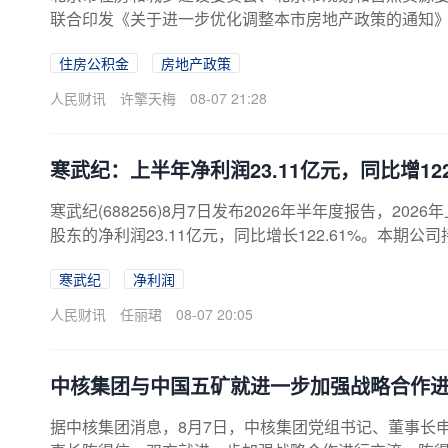
联合印发《关于进一步优化调整本市房地产政策的通知
贷款额度。购房家庭中1人为公积金缴存人的，购买首套
住房公积金
房地产政策
元，二套住房公积金贷款最高额度为100万元；夫妻双
款最高贷款额度为240万元，二套住房公积金贷款最高额
人民财讯
许擎天梅
08-07 21:28
款额度可进一步上浮：1.城六区户籍居民家庭，在城六区
元；2.购买住房符合本市建筑绿色发展支持政策的，最高可上
寒武纪：上半年净利润23.11亿元，同比增122
寒武纪(688256)8月7日发布2026年半年度报告，202
股东的净利润23.11亿元，同比增长122.61%。本
同期大幅增长。
寒武纪
净利润
人民财讯
任丽珺
08-07 20:05
中核集团与中国五矿就进一步加强战略合作
据中核集团消息，8月7日，中核集团党组书记、董事长