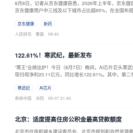
8月8日，记者从京东健康获悉，2026年上半年，京东
京东健康用户中三线及以下城市占比超65%，在全国布局
1%。
京东健康
新药
人民财讯
曹晨
08:40
122.61%！寒武纪，最新发布
“寒王”业绩出炉！今日（8月7日）晚间，AI芯片巨头寒武纪
现归母净利23.11亿元，同比增长122.61%。其中，第
增长28%。二级市场上，寒武纪无疑是一只大牛股。202
寒武纪
AI芯片
100%，最新市值为7539亿元。有券商表示，在国产
份额有望进一步提升。寒武纪上半年业绩大幅增长寒武纪(6
券商中国
沐阳
08-07 21:40
示，公司上半年实现营业收入59.96亿元，较上年同期增长1
年同期增长105.62%；归...
北京：适度提高住房公积金最高贷款额度
北京市住房和城乡建设委员会、北京市规划和自然资源委