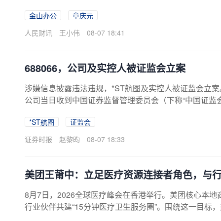
是积累问题。
金山办公
章庆元
人民财讯
王小伟
08-07 18:41
688066，公司及实控人被证监会立案
涉嫌信息披露违法违规，*ST航图及实控人被证监会立案。8月
公司当日收到中国证券监督管理委员会（下称“中国证监
及对实际控制人王宇翔下发的《立案告知书》。因公司
*ST航图
证监会
法违规，根据《中华人民共和国证券法》《中华人民共
会决定对公司及实际控制人王宇翔立案。*ST航图表示
证券时报
赵黎昀
08-07 18:33
监会的相关调查工作，并严格按照监管要求及时履行信息
立于2008年，是国内领先的卫星互联网企业。公司研发了
美团王莆中：立足医疗资源连接者角色，与行
8月7日，2026全球医疗峰会在香港举行。美团核心本
行业伙伴共建“15分钟医疗卫生服务圈”。围绕这一目标
养”服务全链条。目前，美团已合作16万家医疗机构、25