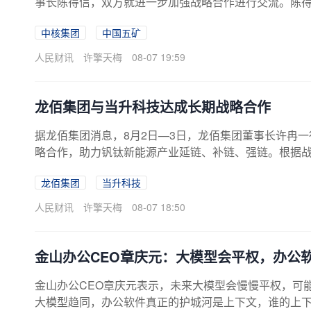
事长陈得信，双方就进一步加强战略合作进行交流。陈
资源开发、海外核电建设、科研项目攻关等多个领域取
中核集团
中国五矿
进重点矿产项目合作开发，深化在关键材料等领域合作
采矿及冶金领域超碳技术合作、数智化应用等领域拓展
人民财讯
许擎天梅
08-07 19:59
龙佰集团与当升科技达成长期战略合作
据龙佰集团消息，8月2日—3日，龙佰集团董事长许冉
略合作，助力钒钛新能源产业延链、补链、强链。根据
制造深化协作，贯通“钒钛磁铁矿—钛白粉—硫酸亚铁—
龙佰集团
当升科技
域产业体系。
人民财讯
许擎天梅
08-07 18:50
金山办公CEO章庆元：大模型会平权，办公
金山办公CEO章庆元表示，未来大模型会慢慢平权，可
大模型趋同，办公软件真正的护城河是上下文，谁的上下