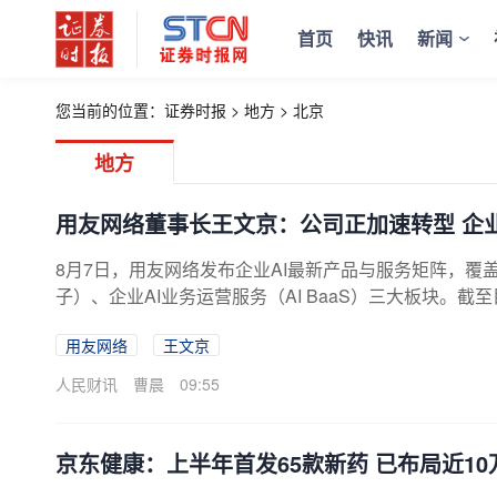
首页
快讯
新闻
您当前的位置：
证券时报
>
地方
>
北京
地方
用友网络董事长王文京：公司正加速转型 企业
8月7日，用友网络发布企业AI最新产品与服务矩阵，覆盖企
子）、企业AI业务运营服务（AI BaaS）三大板块。截
务、人力、采购、供应链、制造、研发等场景，搭载63个垂直
用友网络
王文京
应用与服务接口。公司董事长王文京对证券时报记者表示
企业AI业务占比快速提升。
人民财讯
曹晨
09:55
京东健康：上半年首发65款新药 已布局近1